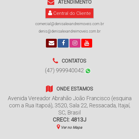
ATENDIMENTO
Central do Cliente
comercial@denisalexandreimoveis.com.br
denis@denisalexandreimoveis.com.br
CONTATOS
(47) 999940042
ONDE ESTAMOS
Avenida Vereador Abrahão João Francisco (esquina
com a Rua Itapoá)
,
3520
,
Sala 22
,
Ressacada
,
Itajaí
,
SC
,
Brasil
CRECI: 4813J
Ver no Mapa