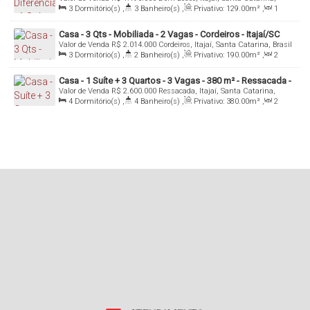
Dom Bosco - Itajaí/SC
Brasil
3
Dormitório(s)
,
3
Banheiro(s)
,
Privativo:
129
.00
m²
,
1
Sala(s)
,
1
Suíte(s)
,
2
Vaga(s)
,
Útil:
129
.00
m²
Casa - 3 Qts - Mobiliada - 2 Vagas - Cordeiros - Itajaí/SC
Valor de Venda
R$
2.014.000
Cordeiros, Itajaí, Santa Catarina, Brasil
3
Dormitório(s)
,
2
Banheiro(s)
,
Privativo:
190
.00
m²
,
2
Sala(s)
,
2
Vaga(s)
,
Fundos:
22
.00
m
,
Frente:
11
.00
m
Casa - 1 Suíte + 3 Quartos - 3 Vagas - 380 m² - Ressacada -
Valor de Venda
R$
2.600.000
Ressacada, Itajaí, Santa Catarina,
Itajaí/SC
Brasil
4
Dormitório(s)
,
4
Banheiro(s)
,
Privativo:
380
.00
m²
,
2
Sala(s)
,
1
Suíte(s)
,
3
Vaga(s)
,
Fundos:
35
.00
m
,
Frente:
12
.00
m