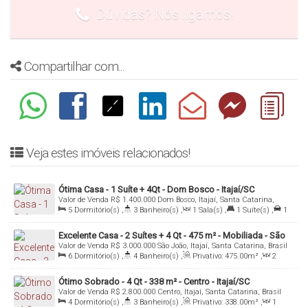
Dúvidas? Nós ligamos!
Compartilhar com...
Veja estes imóveis relacionados!
Ótima Casa - 1 Suíte + 4Qt - Dom Bosco - Itajaí/SC
Valor de Venda
R$
1.400.000
Dom Bosco, Itajaí, Santa Catarina,
Brasil
5
Dormitório(s)
,
3
Banheiro(s)
,
1
Sala(s)
,
1
Suíte(s)
,
1
Vaga(s)
Excelente Casa - 2 Suítes + 4 Qt - 475 m² - Mobiliada - São
Valor de Venda
R$
3.000.000
São João, Itajaí, Santa Catarina, Brasil
João - Itajaí/SC
6
Dormitório(s)
,
4
Banheiro(s)
,
Privativo:
475
.00
m²
,
2
Sala(s)
,
2
Suíte(s)
,
6
Vaga(s)
,
Útil:
475
.00
m²
,
Terreno:
900
.00
m²
Ótimo Sobrado - 4 Qt - 338 m² - Centro - Itajaí/SC
Valor de Venda
R$
2.800.000
Centro, Itajaí, Santa Catarina, Brasil
4
Dormitório(s)
,
3
Banheiro(s)
,
Privativo:
338
.00
m²
,
1