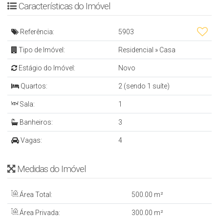
Características do Imóvel
- Sala de Estar/Jantar
- Cozinha
Referência:
5903
- Lavabo
Tipo de Imóvel:
Residencial
»
Casa
- 2 Banheiros Sociais
- Ampla Área Externa
Estágio do Imóvel:
Novo
- Área de Festas
Quartos:
2 (sendo 1 suíte)
- Piscina
Sala:
1
- Porão
Banheiros:
3
- 4 Vagas de Garagem
Vagas:
4
- 300 m² Casa
- 100 m² Edícula
Medidas do Imóvel
- 500 m² Área Total
Área Total:
500
.00
m²
Os Valores Podem Sofrer Alterações Sem Aviso
Área Privada:
300
.00
m²