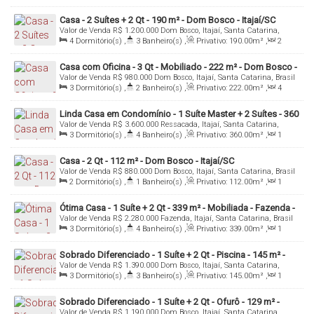
Sala(s)
,
Útil:
338
.00
m²
Casa - 2 Suítes + 2 Qt - 190 m² - Dom Bosco - Itajaí/SC
Valor de Venda
R$
1.200.000
Dom Bosco, Itajaí, Santa Catarina,
Brasil
4
Dormitório(s)
,
3
Banheiro(s)
,
Privativo:
190
.00
m²
,
2
Sala(s)
,
2
Suíte(s)
,
Total:
300
.00
m²
,
3
Vaga(s)
,
Útil:
190
.00
m²
Casa com Oficina - 3 Qt - Mobiliado - 222 m² - Dom Bosco -
Valor de Venda
R$
980.000
Dom Bosco, Itajaí, Santa Catarina, Brasil
Itajaí/SC
3
Dormitório(s)
,
2
Banheiro(s)
,
Privativo:
222
.00
m²
,
4
Sala(s)
,
2
Vaga(s)
,
Útil:
222
.00
m²
,
Terreno:
298
.00
m²
Linda Casa em Condomínio - 1 Suíte Master + 2 Suítes - 360
Valor de Venda
R$
3.600.000
Ressacada, Itajaí, Santa Catarina,
m² - Ressacada - Itajaí/SC
Brasil
3
Dormitório(s)
,
4
Banheiro(s)
,
Privativo:
360
.00
m²
,
1
Sala(s)
,
3
Suíte(s)
,
Total:
300
.00
m²
,
4
Vaga(s)
,
Útil:
360
.00
m²
Casa - 2 Qt - 112 m² - Dom Bosco - Itajaí/SC
Valor de Venda
R$
880.000
Dom Bosco, Itajaí, Santa Catarina, Brasil
2
Dormitório(s)
,
1
Banheiro(s)
,
Privativo:
112
.00
m²
,
1
Sala(s)
,
Total:
300
.00
m²
,
4
Vaga(s)
,
Útil:
112
.00
m²
Ótima Casa - 1 Suíte + 2 Qt - 339 m² - Mobiliada - Fazenda -
Valor de Venda
R$
2.280.000
Fazenda, Itajaí, Santa Catarina, Brasil
Itajaí/SC
3
Dormitório(s)
,
4
Banheiro(s)
,
Privativo:
339
.00
m²
,
1
Sala(s)
,
1
Suíte(s)
,
3
Vaga(s)
,
Útil:
339
.00
m²
Sobrado Diferenciado - 1 Suíte + 2 Qt - Piscina - 145 m² -
Valor de Venda
R$
1.390.000
Dom Bosco, Itajaí, Santa Catarina,
Dom Bosco - Itajaí/SC
Brasil
3
Dormitório(s)
,
3
Banheiro(s)
,
Privativo:
145
.00
m²
,
1
Sala(s)
,
1
Suíte(s)
,
2
Vaga(s)
,
Útil:
145
.00
m²
Sobrado Diferenciado - 1 Suíte + 2 Qt - Ofurô - 129 m² -
Valor de Venda
R$
1.190.000
Dom Bosco, Itajaí, Santa Catarina,