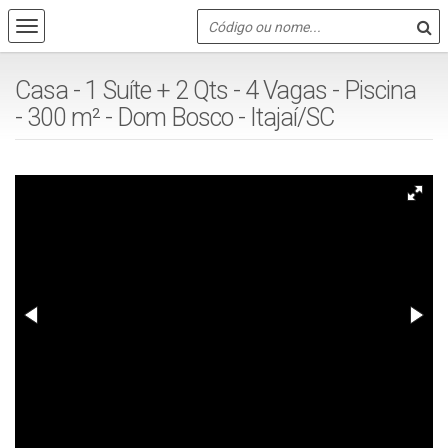
Casa - 1 Suíte + 2 Qts - 4 Vagas - Piscina
- 300 m² - Dom Bosco - Itajaí/SC