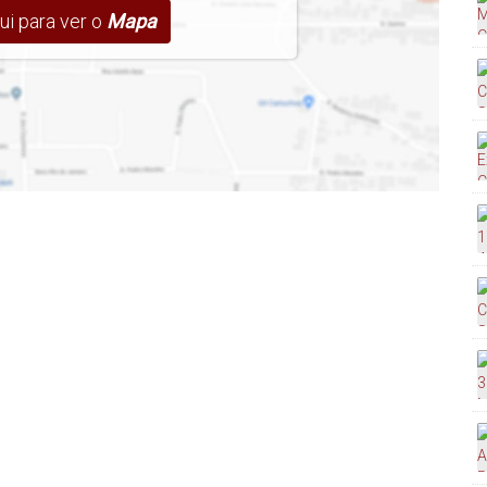
ui para ver o
Mapa
mail