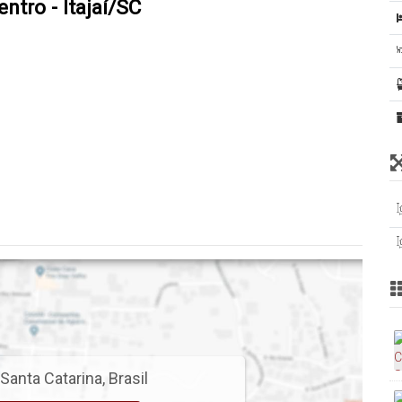
ntro - Itajaí/SC
Santa Catarina
,
Brasil