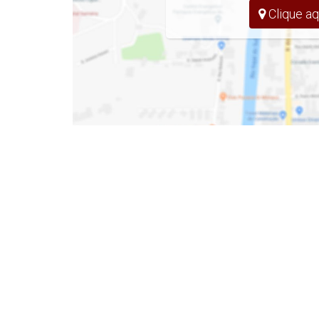
Clique aq
- Vaga de Garagem
- 338 m² Privativos
Mais informações: Inbox, Whatsapp ou E
Denis Alexandre Imoveis
CRECI 4813 J
Tel/WhatsApp: (47) 99994-0042
denis@denisalexandreimoveis.com.br
Agende uma visita ao imóvel!