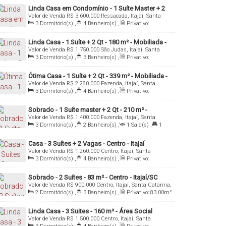
2
Vaga(s)
,
Útil:
202
.00
m²
Linda Casa em Condomínio - 1 Suíte Master + 2
Valor de Venda
R$
3.600.000
Ressacada, Itajaí, Santa
Suítes - 360 m² - Ressacada - Itajaí/SC
Catarina, Brasil
3
Dormitório(s)
,
4
Banheiro(s)
,
Privativo:
360
.00
m²
,
1
Sala(s)
,
3
Suíte(s)
,
Total:
300
.00
m²
,
4
Vaga(s)
,
Útil:
360
.00
m²
Linda Casa - 1 Suíte + 2 Qt - 180 m² - Mobiliada -
Valor de Venda
R$
1.750.000
São Judas, Itajaí, Santa
São Judas - Itajaí/SC
Catarina, Brasil
3
Dormitório(s)
,
3
Banheiro(s)
,
Privativo:
180
.00
m²
,
2
Sala(s)
,
1
Suíte(s)
,
Total:
253
.00
m²
,
2
Vaga(s)
Ótima Casa - 1 Suíte + 2 Qt - 339 m² - Mobiliada -
Valor de Venda
R$
2.280.000
Fazenda, Itajaí, Santa
Fazenda - Itajaí/SC
Catarina, Brasil
3
Dormitório(s)
,
4
Banheiro(s)
,
Privativo:
339
.00
m²
,
1
Sala(s)
,
1
Suíte(s)
,
3
Vaga(s)
,
Útil:
339
.00
m²
Sobrado - 1 Suíte master + 2 Qt - 210 m² -
Valor de Venda
R$
1.400.000
Fazenda, Itajaí, Santa
Fazenda - Itajaí/SC
Catarina, Brasil
3
Dormitório(s)
,
2
Banheiro(s)
,
1
Sala(s)
,
1
Suíte(s)
,
3
Vaga(s)
,
Útil:
185
.00
m²
,
Terreno:
210
.00
m²
Casa - 3 Suítes + 2 Vagas - Centro - Itajaí
Valor de Venda
R$
1.260.000
Centro, Itajaí, Santa
Catarina, Brasil
3
Dormitório(s)
,
4
Banheiro(s)
,
Privativo:
155
.00
m²
,
1
Sala(s)
,
3
Suíte(s)
,
Total:
149
.00
m²
,
2
Vaga(s)
,
Útil:
155
.00
m²
Sobrado - 2 Suítes - 83 m² - Centro - Itajaí/SC
Valor de Venda
R$
900.000
Centro, Itajaí, Santa Catarina,
Brasil
2
Dormitório(s)
,
3
Banheiro(s)
,
Privativo:
83
.00
m²
,
1
Sala(s)
,
2
Suíte(s)
,
1
Vaga(s)
,
Útil:
83
.00
m²
Linda Casa - 3 Suites - 160 m² - Área Social
Valor de Venda
R$
1.500.000
Centro, Itajaí, Santa
Externa - Centro - Itajai/SC