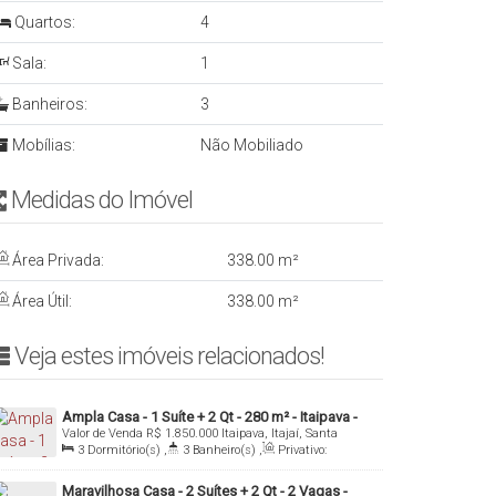
Quartos:
4
Sala:
1
Banheiros:
3
Mobílias:
Não Mobiliado
Medidas do Imóvelㅤ ㅤㅤ ㅤㅤ ㅤ
Área Privada:
338
.00
m²
Área Útil:
338
.00
m²
Veja estes imóveis relacionados!ㅤ
Ampla Casa - 1 Suíte + 2 Qt - 280 m² - Itaipava -
Valor de Venda
R$
1.850.000
Itaipava, Itajaí, Santa
Itajaí/SC
Catarina, Brasil
3
Dormitório(s)
,
3
Banheiro(s)
,
Privativo:
280
.00
m²
,
1
Sala(s)
,
1
Suíte(s)
,
Total:
2450
.00
m²
,
9
Vaga(s)
,
Útil:
280
.00
m²
Maravilhosa Casa - 2 Suítes + 2 Qt - 2 Vagas -