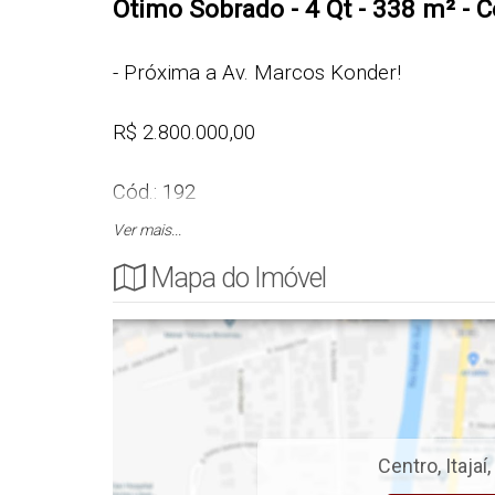
Ótimo Sobrado - 4 Qt - 338 m² - Ce
- Próxima a Av. Marcos Konder!
R$ 2.800.000,00
Cód.: 192
Ver mais...
CASA
Mapa do Imóvel
- 4 Quartos
- Sala de Estar e Jantar
- Churrasqueira
- Cozinha
- Área de Serviço
Centro
,
Itajaí
,
- 3 Banheiros Sociais