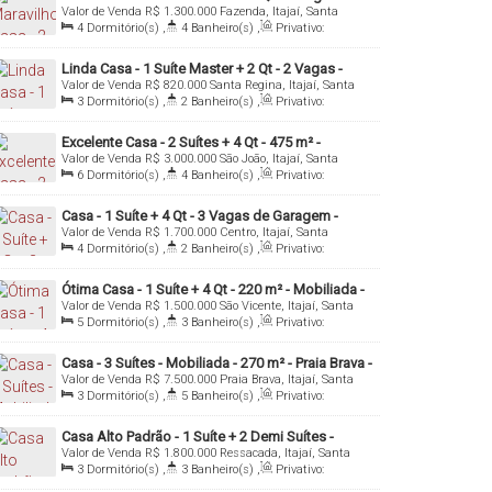
Valor de Venda
R$
1.300.000
Fazenda, Itajaí, Santa
Fazenda - Itajaí/SC
Catarina, Brasil
4
Dormitório(s)
,
4
Banheiro(s)
,
Privativo:
221
.00
m²
,
1
Sala(s)
,
2
Suíte(s)
,
Total:
592
.00
m²
,
2
Vaga(s)
,
Útil:
221
.00
m²
Linda Casa - 1 Suíte Master + 2 Qt - 2 Vagas -
Valor de Venda
R$
820.000
Santa Regina, Itajaí, Santa
Santa Regina - Itajaí/SC
Catarina, Brasil
3
Dormitório(s)
,
2
Banheiro(s)
,
Privativo:
280
.00
m²
,
1
Sala(s)
,
1
Suíte(s)
,
Total:
300
.00
m²
,
2
Vaga(s)
,
Útil:
280
.00
m²
Excelente Casa - 2 Suítes + 4 Qt - 475 m² -
Valor de Venda
R$
3.000.000
São João, Itajaí, Santa
Mobiliada - São João - Itajaí/SC
Catarina, Brasil
6
Dormitório(s)
,
4
Banheiro(s)
,
Privativo:
475
.00
m²
,
2
Sala(s)
,
2
Suíte(s)
,
6
Vaga(s)
,
Útil:
475
.00
m²
,
Terreno:
900
.00
m²
Casa - 1 Suíte + 4 Qt - 3 Vagas de Garagem -
Valor de Venda
R$
1.700.000
Centro, Itajaí, Santa
Centro - Itajaí/SC
Catarina, Brasil
4
Dormitório(s)
,
2
Banheiro(s)
,
Privativo:
231
.00
m²
,
3
Sala(s)
,
1
Suíte(s)
,
Total:
250
.00
m²
,
3
Vaga(s)
,
Útil:
231
.00
m²
Ótima Casa - 1 Suíte + 4 Qt - 220 m² - Mobiliada -
Valor de Venda
R$
1.500.000
São Vicente, Itajaí, Santa
São Vicente - Itajaí/SC
Catarina, Brasil
5
Dormitório(s)
,
3
Banheiro(s)
,
Privativo:
220
.00
m²
,
2
Sala(s)
,
1
Suíte(s)
,
3
Vaga(s)
,
Útil:
220
.00
m²
Casa - 3 Suítes - Mobiliada - 270 m² - Praia Brava -
Valor de Venda
R$
7.500.000
Praia Brava, Itajaí, Santa
Itajaí/SC
Catarina, Brasil
3
Dormitório(s)
,
5
Banheiro(s)
,
Privativo:
270
.00
m²
,
1
Sala(s)
,
3
Suíte(s)
,
3
Vaga(s)
,
Útil:
270
.00
m²
,
Terreno:
450
.00
m²
Casa Alto Padrão - 1 Suíte + 2 Demi Suítes -
Valor de Venda
R$
1.800.000
Ressacada, Itajaí, Santa
Mobiliada - Ressacada - Itajaí/SC
Catarina, Brasil
3
Dormitório(s)
,
3
Banheiro(s)
,
Privativo:
202
.00
m²
,
2
Sala(s)
,
3
Suíte(s)
,
Total:
300
.00
m²
,