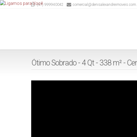
(47) 999940042
comercial@denisalexandreimoveis.com.
Ótimo Sobrado - 4 Qt - 338 m² - Cent