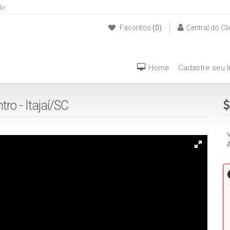
br
Favoritos
(0)
Central do Cli
(47) 999940042
Home
Cadastre seu 
ro - Itajaí/SC