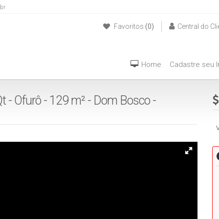
br
Favoritos
(0)
Central do Cli
(47) 999940042
Home
Cadastre seu 
Qt - Ofurô - 129 m² - Dom Bosco -