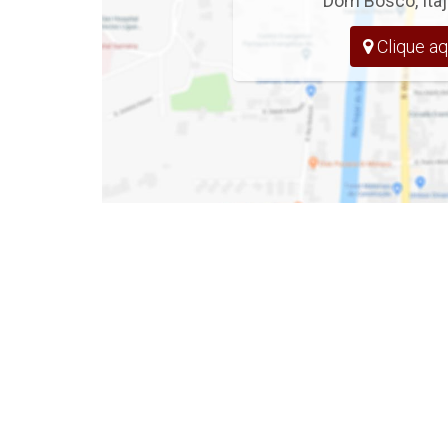
Dom Bosco
,
Itaj
- Churrasqueira à Carvão com Pia, Integra
Clique aq
- Lavanderia
- 2 Vagas de Garagem Privativa
- 129 m² Privativos
EMPREENDIMENTO
- Paisagismo nas Áreas Externas
- Portão Social com Pergolado e Cobert
- Sacada com Vidro Temperado
- Pintura Projetada e Acabamento em Ci
- Ambientes Internos com Rebaixamento
- Garagem e Sacada com Rebaixamento e
- Chuveiro de Teto e Ralo Linear
- Infraestrutura para Futura Instalação 