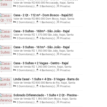
Valor de Venda
R$
800.000
Ressacada, Itajaí, Santa
Itajaí/SC
Catarina, Brasil
3
Dormitório(s)
,
3
Banheiro(s)
,
Privativo:
120
.00
m²
,
3 ~ 4
Sala(s)
,
Total:
350
.00
m²
,
3
Vaga(s)
,
Útil:
120
.00
m²
,
Terreno:
350
.00
m²
,
Casa - 2 Qt - 112 m² - Dom Bosco - Itajaí/SC
Fundos:
35
.00
m
,
Frente:
10
.00
m
Valor de Venda
R$
880.000
Dom Bosco, Itajaí, Santa
Catarina, Brasil
2
Dormitório(s)
,
1
Banheiro(s)
,
Privativo:
112
.00
m²
,
1
Sala(s)
,
Total:
300
.00
m²
,
4
Vaga(s)
,
Útil:
112
.00
m²
Casa - 3 Suítes - 163m² - São João - Itajaí
Valor de Venda
R$
1.370.000
São João, Itajaí, Santa
Catarina, Brasil
3
Dormitório(s)
,
4
Banheiro(s)
,
Privativo:
163
.00
m²
,
1
Sala(s)
,
3
Suíte(s)
,
Total:
158
.16
m²
,
2
Vaga(s)
,
Útil:
163
.00
m²
Casa - 3 Suítes - 161m² - São João - Itajaí
Valor de Venda
R$
1.350.000
São João, Itajaí, Santa
Catarina, Brasil
3
Dormitório(s)
,
4
Banheiro(s)
,
Privativo:
163
.00
m²
,
1
Sala(s)
,
3
Suíte(s)
,
Total:
161
.00
~
161
.76
m²
,
2
Vaga(s)
,
Útil:
163
.00
m²
Casa - 3 Suítes + 2 Vagas - Centro - Itajaí
Valor de Venda
R$
1.260.000
Centro, Itajaí, Santa
Catarina, Brasil
3
Dormitório(s)
,
4
Banheiro(s)
,
Privativo:
155
.00
m²
,
1
Sala(s)
,
3
Suíte(s)
,
Total:
149
.00
m²
,
2
Vaga(s)
,
Útil:
155
.00
m²
Linda Casa! - 1 Suíte + 4 Qts - 3 Vagas - Barra do
Valor de Venda
R$
800.000
Barra do Rio, Itajaí, Santa
Rio - Itajaí/SC
Catarina, Brasil
5
Dormitório(s)
,
4
Banheiro(s)
,
Privativo:
120
.00
m²
,
1
Sala(s)
,
1
Suíte(s)
,
3
Vaga(s)
,
Útil:
120
.00
m²
Sobrado Diferenciado - 1 Suíte + 2 Qt - Piscina -
Valor de Venda
R$
1.390.000
Dom Bosco, Itajaí, Santa
145 m² - Dom Bosco - Itajaí/SC
Catarina, Brasil
3
Dormitório(s)
,
3
Banheiro(s)
,
Privativo:
145
.00
m²
,
1
Sala(s)
,
1
Suíte(s)
,
2
Vaga(s)
,