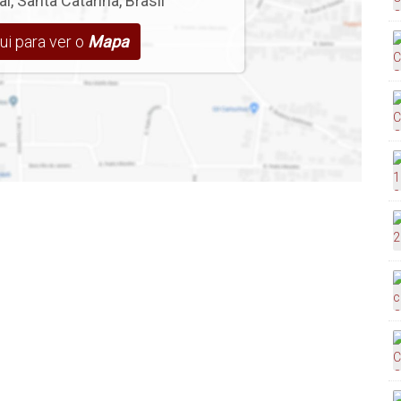
aí
,
Santa Catarina
,
Brasil
da ao Living e ao Ofurô
ui para ver o
Mapa
ura de Vidro Temperado
mento Queimado na Fachada e em Áreas Externas
 em Gesso
m Painel Ripado
de Conexão para Carregamento de Carro Elétrico