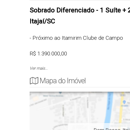
Sobrado Diferenciado - 1 Suíte + 
Itajaí/SC
- Próximo ao Itamirim Clube de Campo
R$ 1.390.000,00
Ver mais...
Cód.: 5023
Mapa do Imóvel
APARTAMENTO
- 1 Ampla Suíte
- 1 Quarto com Sacada
- 1 Quarto com Brisi em Painel Ripado
- Living Integrado com o Lavabo