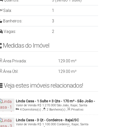
Quartos:
3 (sendo 1 suíte)
Sala:
1
Banheiros:
3
Vagas:
2
Medidas do Imóvelㅤ ㅤㅤ ㅤㅤ ㅤ
Área Privada:
129
.00
m²
Área Útil:
129
.00
m²
Veja estes imóveis relacionados!ㅤ
Linda Casa - 1 Suíte + 3 Qts - 170 m² - São João -
Valor de Venda
R$
1.270.000
São João, Itajaí, Santa
Itajaí/SC
Catarina, Brasil
4
Dormitório(s)
,
2
Banheiro(s)
,
Privativo:
170
.00
m²
,
1
Sala(s)
,
1
Suíte(s)
,
Total:
460
.00
m²
,
1
Vaga(s)
,
Útil:
170
.00
m²
Linda Casa - 3 Qt - Cordeiros - Itajaí/SC
Valor de Venda
R$
1.100.000
Cordeiros, Itajaí, Santa