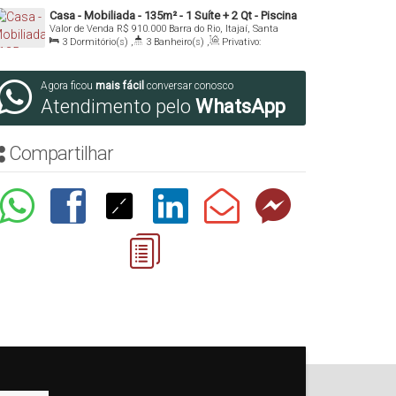
Útil:
145
.00
m²
Casa - Mobiliada - 135m² - 1 Suíte + 2 Qt - Piscina
Valor de Venda
R$
910.000
Barra do Rio, Itajaí, Santa
- Barra do Rio - Itajaí/SC
Catarina, Brasil
3
Dormitório(s)
,
3
Banheiro(s)
,
Privativo:
135
.00
m²
,
1
Sala(s)
,
1
Suíte(s)
,
1
Vaga(s)
,
Útil:
135
.00
m²
Agora ficou
mais fácil
conversar conosco
Atendimento pelo
WhatsApp
Compartilhar