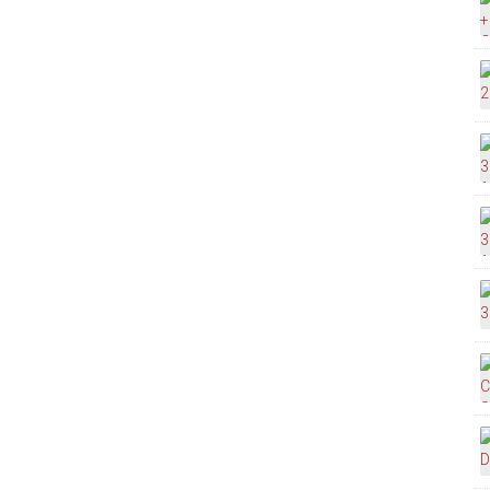
ns
abamento
mail