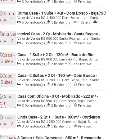
Catarina, Brasil
3
Dormitório(s)
,
1
Banheiro(s)
,
Privativo:
110
.00
m²
,
1
Sala(s)
,
Total:
308
.00
m²
,
8
Vaga(s)
,
Útil:
110
.00
m²
,
Terreno:
308
.00
m²
Ótima Casa - 1 Suíte + 4Qt - Dom Bosco - Itajaí/SC
Valor de Venda
R$
1.400.000
Dom Bosco, Itajaí, Santa
Catarina, Brasil
5
Dormitório(s)
,
3
Banheiro(s)
,
1
Sala(s)
,
1
Suíte(s)
,
1
Vaga(s)
Incrível Casa - 2 Qt - Mobiliada - Santa Regina -
Valor de Venda
R$
850.000
Santa Regina, Itajaí, Santa
Itajaí/SC
Catarina, Brasil
2
Dormitório(s)
,
2
Banheiro(s)
,
Privativo:
130
.00
m²
,
1
Sala(s)
,
1
Vaga(s)
,
Útil:
130
.00
m²
Casa - 1 Suíte + 2 Qt - 120 m² - Barra do Rio -
Valor de Venda
R$
800.000
Barra do Rio, Itajaí, Santa
Itajaí/SC
Catarina, Brasil
3
Dormitório(s)
,
2
Banheiro(s)
,
Privativo:
120
.00
m²
,
1
Sala(s)
,
1
Suíte(s)
,
1
Vaga(s)
,
Útil:
120
.00
m²
,
Terreno:
300
.00
m²
Casa - 2 Suítes + 2 Qt - 190 m² - Dom Bosco -
Valor de Venda
R$
1.200.000
Dom Bosco, Itajaí, Santa
Itajaí/SC
Catarina, Brasil
4
Dormitório(s)
,
3
Banheiro(s)
,
Privativo:
190
.00
m²
,
2
Sala(s)
,
2
Suíte(s)
,
Total:
300
.00
m²
,
3
Vaga(s)
,
Útil:
190
.00
m²
Casa com Oficina - 3 Qt - Mobiliado - 222 m² -
Valor de Venda
R$
980.000
Dom Bosco, Itajaí, Santa
Dom Bosco - Itajaí/SC
Catarina, Brasil
3
Dormitório(s)
,
2
Banheiro(s)
,
Privativo:
222
.00
m²
,
4
Sala(s)
,
2
Vaga(s)
,
Útil:
222
.00
m²
,
Terreno:
298
.00
m²
Linda Casa - 2 Qt + 1 Suíte - 180 m² - Cordeiros
Valor de Venda
R$
1.250.000
Cordeiros, Itajaí, Santa
Parte Alta - Itajaí/SC
Catarina, Brasil
3
Dormitório(s)
,
3
Banheiro(s)
,
Privativo:
180
.00
m²
,
1
Sala(s)
,
Total:
300
.00
m²
,
2
Vaga(s)
,
Útil:
180
.00
m²
3 Casas + Sala Comercial - 350 m² - Ressacada -