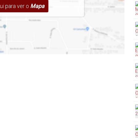
ui para ver o
Mapa
mail