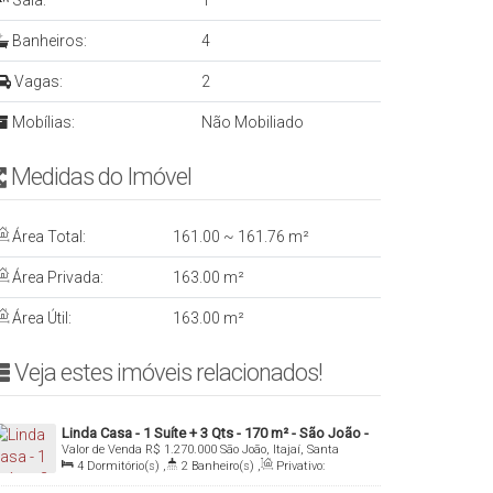
Sala:
1
Banheiros:
4
Vagas:
2
Mobílias:
Não Mobiliado
Medidas do Imóvelㅤ ㅤㅤ ㅤㅤ ㅤ
Área Total:
161
.00
~ 161
.76
m²
Área Privada:
163
.00
m²
Área Útil:
163
.00
m²
Veja estes imóveis relacionados!ㅤ
Linda Casa - 1 Suíte + 3 Qts - 170 m² - São João -
Valor de Venda
R$
1.270.000
São João, Itajaí, Santa
Itajaí/SC
Catarina, Brasil
4
Dormitório(s)
,
2
Banheiro(s)
,
Privativo:
170
.00
m²
,
1
Sala(s)
,
1
Suíte(s)
,
Total:
460
.00
m²
,