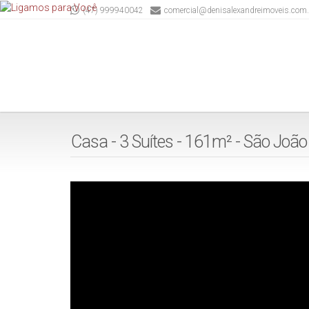
(47) 999940042
comercial@denisalexandreimoveis.com.
Casa - 3 Suítes - 161m² - São João -