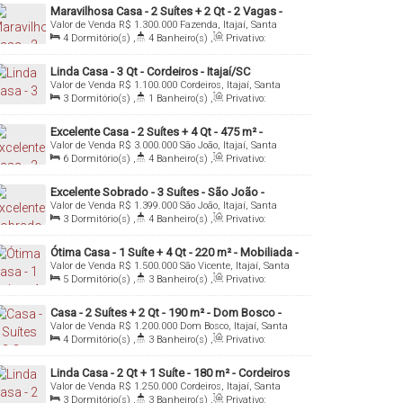
1
Vaga(s)
,
Útil:
170
.00
m²
Maravilhosa Casa - 2 Suítes + 2 Qt - 2 Vagas -
Valor de Venda
R$
1.300.000
Fazenda, Itajaí, Santa
Fazenda - Itajaí/SC
Catarina, Brasil
4
Dormitório(s)
,
4
Banheiro(s)
,
Privativo:
221
.00
m²
,
1
Sala(s)
,
2
Suíte(s)
,
Total:
592
.00
m²
,
2
Vaga(s)
,
Útil:
221
.00
m²
Linda Casa - 3 Qt - Cordeiros - Itajaí/SC
Valor de Venda
R$
1.100.000
Cordeiros, Itajaí, Santa
Catarina, Brasil
3
Dormitório(s)
,
1
Banheiro(s)
,
Privativo:
110
.00
m²
,
1
Sala(s)
,
Total:
308
.00
m²
,
8
Vaga(s)
,
Útil:
110
.00
m²
,
Terreno:
308
.00
m²
Excelente Casa - 2 Suítes + 4 Qt - 475 m² -
Valor de Venda
R$
3.000.000
São João, Itajaí, Santa
Mobiliada - São João - Itajaí/SC
Catarina, Brasil
6
Dormitório(s)
,
4
Banheiro(s)
,
Privativo:
475
.00
m²
,
2
Sala(s)
,
2
Suíte(s)
,
6
Vaga(s)
,
Útil:
475
.00
m²
,
Terreno:
900
.00
m²
Excelente Sobrado - 3 Suítes - São João -
Valor de Venda
R$
1.399.000
São João, Itajaí, Santa
Itajaí/SC
Catarina, Brasil
3
Dormitório(s)
,
4
Banheiro(s)
,
Privativo:
163
.00
m²
,
1
Sala(s)
,
3
Suíte(s)
Ótima Casa - 1 Suíte + 4 Qt - 220 m² - Mobiliada -
Valor de Venda
R$
1.500.000
São Vicente, Itajaí, Santa
São Vicente - Itajaí/SC
Catarina, Brasil
5
Dormitório(s)
,
3
Banheiro(s)
,
Privativo:
220
.00
m²
,
2
Sala(s)
,
1
Suíte(s)
,
3
Vaga(s)
,
Útil:
220
.00
m²
Casa - 2 Suítes + 2 Qt - 190 m² - Dom Bosco -
Valor de Venda
R$
1.200.000
Dom Bosco, Itajaí, Santa
Itajaí/SC
Catarina, Brasil
4
Dormitório(s)
,
3
Banheiro(s)
,
Privativo:
190
.00
m²
,
2
Sala(s)
,
2
Suíte(s)
,
Total:
300
.00
m²
,
3
Vaga(s)
,
Útil:
190
.00
m²
Linda Casa - 2 Qt + 1 Suíte - 180 m² - Cordeiros
Valor de Venda
R$
1.250.000
Cordeiros, Itajaí, Santa
Parte Alta - Itajaí/SC
Catarina, Brasil
3
Dormitório(s)
,
3
Banheiro(s)
,
Privativo: