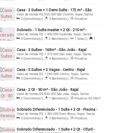
180
.00
m²
,
1
Sala(s)
,
Total:
300
.00
m²
,
2
Vaga(s)
,
Útil:
180
.00
m²
Casa - 2 Suítes + 1 Demi Suíte - 172 m² - São
Valor de Venda
R$
950.000
São Vicente, Itajaí, Santa
Vicente - Itajaí/SC
Catarina, Brasil
3
Dormitório(s)
,
3
Banheiro(s)
,
Privativo:
172
.00
m²
,
1
Sala(s)
,
3
Suíte(s)
,
2
Vaga(s)
,
Útil:
172
.00
m²
Sobrado - 1 Suíte master + 2 Qt - 210 m² -
Valor de Venda
R$
1.400.000
Fazenda, Itajaí, Santa
Fazenda - Itajaí/SC
Catarina, Brasil
3
Dormitório(s)
,
2
Banheiro(s)
,
1
Sala(s)
,
1
Suíte(s)
,
3
Vaga(s)
,
Útil:
185
.00
m²
,
Terreno:
210
.00
m²
Casa - 3 Suítes - 163m² - São João - Itajaí
Valor de Venda
R$
1.370.000
São João, Itajaí, Santa
Catarina, Brasil
3
Dormitório(s)
,
4
Banheiro(s)
,
Privativo:
163
.00
m²
,
1
Sala(s)
,
3
Suíte(s)
,
Total:
158
.16
m²
,
2
Vaga(s)
,
Útil:
163
.00
m²
Casa - 3 Suítes + 2 Vagas - Centro - Itajaí
Valor de Venda
R$
1.260.000
Centro, Itajaí, Santa
Catarina, Brasil
3
Dormitório(s)
,
4
Banheiro(s)
,
Privativo:
155
.00
m²
,
1
Sala(s)
,
3
Suíte(s)
,
Total:
149
.00
m²
,
2
Vaga(s)
,
Útil:
155
.00
m²
Casa - 2 Qt - 90 m² - São João - Itajaí
Valor de Venda
R$
800.000
São João, Itajaí, Santa
Catarina, Brasil
2
Dormitório(s)
,
1
Banheiro(s)
,
Privativo:
90
.00
m²
,
1
Sala(s)
,
Total:
295
.00
m²
,
1
Vaga(s)
,
Útil:
90
.00
m²
Sobrado Diferenciado - 1 Suíte + 2 Qt - Piscina -
Valor de Venda
R$
1.390.000
Dom Bosco, Itajaí, Santa
145 m² - Dom Bosco - Itajaí/SC
Catarina, Brasil
3
Dormitório(s)
,
3
Banheiro(s)
,
Privativo:
145
.00
m²
,
1
Sala(s)
,
1
Suíte(s)
,
2
Vaga(s)
,
Útil:
145
.00
m²
Sobrado Diferenciado - 1 Suíte + 2 Qt - Ofurô -