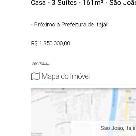
Casa - 3
Suítes - 161m²
- São João 
- Próximo a Prefeitura de Itajaí!
R$ 1.350.000,00
Ver mais...
Cód.: 4849
Mapa do Imóvel
CASA
- 3 Suítes Sendo a Principal com Closet
- 1 Lavabo
- 2 Vaga de Garagem Coberta
- Sala com pé Direito Duplo
São João
,
Itaja