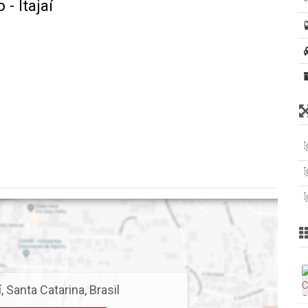
- Itajaí
í
,
Santa Catarina
,
Brasil