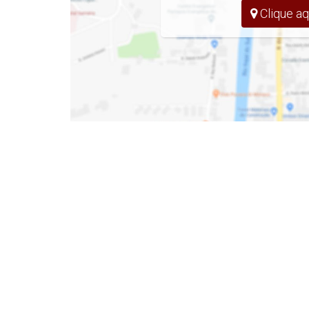
- Infraestrutura para ar condicionado split
Clique aq
- Cozinha Integrada
- Infraestrutura para Água Quente e Fria
- Lavanderia
- Área de Churrasqueira
- Circulação Lateral
- Piso Vinílico na Área Íntima
- Porcelanato 84 x 84
- Piscina
Mais informações: Inbox, Whatsapp ou E
Denis Alexandre Imóveis
CRECI 4813 J