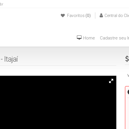
br
Favoritos
(0)
Central do Cli
(47) 999940042
Home
Cadastre seu 
 Itajaí