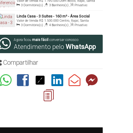
Valor de Venda
R$
1.190.000
Dom Bosco, Itajaí, Santa
129 m² - Dom Bosco - Itajaí/SC
Catarina, Brasil
3
Dormitório(s)
,
3
Banheiro(s)
,
Privativo:
129
.00
m²
,
1
Sala(s)
,
1
Suíte(s)
,
2
Vaga(s)
,
Útil:
129
.00
m²
Linda Casa - 3 Suites - 160 m² - Área Social
Valor de Venda
R$
1.500.000
Centro, Itajaí, Santa
Externa - Centro - Itajai/SC
Catarina, Brasil
3
Dormitório(s)
,
4
Banheiro(s)
,
Privativo:
160
.00
m²
,
1
Sala(s)
,
3
Suíte(s)
,
Total:
160
.00
m²
,
2
Vaga(s)
,
Útil:
160
.00
m²
Agora ficou
mais fácil
conversar conosco
Atendimento pelo
WhatsApp
Compartilhar