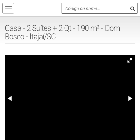
Casa - 2 Suítes + 2 Qt - 190 m² - Dom
Bosco - Itajaí/SC