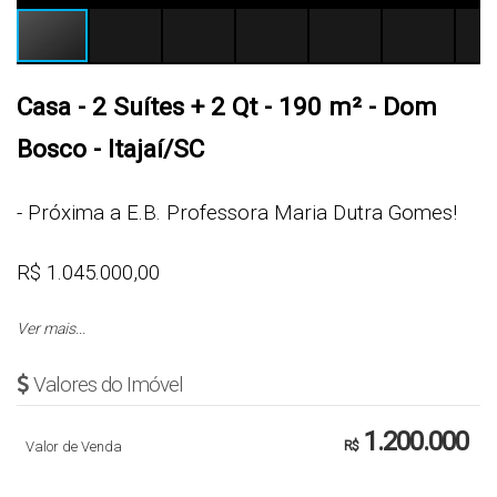
Casa - 2 Suítes + 2 Qt - 190 m² - Dom
Bosco - Itajaí/SC
- Próxima a E.B. Professora Maria Dutra Gomes!
R$ 1.045.000,00
Ver mais...
Sugestão: R$ 209.000,00 Entrada + e após compra
do apto parcelas fixas do financiamento de R$
Valores do Imóvel
7.260
,00
1.200.000
Valor de Venda
R$
Cód.: 3665