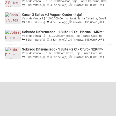
Valor de Venda
R$
1.370.000
São João, Itajaí, Santa Catarina, Brasil
3
Dormitório(s)
,
4
Banheiro(s)
,
Privativo:
163
.00
m²
,
1
Sala(s)
,
3
Suíte(s)
,
Total:
158
.16
m²
,
2
Vaga(s)
,
Útil:
163
.00
m²
Casa - 3 Suítes + 2 Vagas - Centro - Itajaí
Valor de Venda
R$
1.260.000
Centro, Itajaí, Santa Catarina, Brasil
3
Dormitório(s)
,
4
Banheiro(s)
,
Privativo:
155
.00
m²
,
1
Sala(s)
,
3
Suíte(s)
,
Total:
149
.00
m²
,
2
Vaga(s)
,
Útil:
155
.00
m²
Sobrado Diferenciado - 1 Suíte + 2 Qt - Piscina - 145 m² -
Valor de Venda
R$
1.390.000
Dom Bosco, Itajaí, Santa Catarina,
Dom Bosco - Itajaí/SC
Brasil
3
Dormitório(s)
,
3
Banheiro(s)
,
Privativo:
145
.00
m²
,
1
Sala(s)
,
1
Suíte(s)
,
2
Vaga(s)
,
Útil:
145
.00
m²
Sobrado Diferenciado - 1 Suíte + 2 Qt - Ofurô - 129 m² -
Valor de Venda
R$
1.190.000
Dom Bosco, Itajaí, Santa Catarina,
Dom Bosco - Itajaí/SC
Brasil
3
Dormitório(s)
,
3
Banheiro(s)
,
Privativo:
129
.00
m²
,
1
Sala(s)
,
1
Suíte(s)
,
2
Vaga(s)
,
Útil:
129
.00
m²