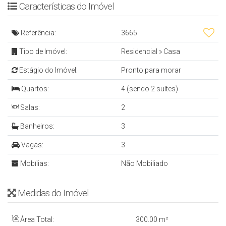
Características do Imóvel
CASA
Referência:
3665
- 2 Suítes + 2 Quartos
Tipo de Imóvel:
Residencial
»
Casa
- 2 Salas de Estar e Jantar
- Cozinha
Estágio do Imóvel:
Pronto para morar
- Sacada
Quartos:
4 (sendo 2 suítes)
- Área de Serviço
Salas:
2
- Banheiro Social
Banheiros:
3
- Ampla Área de Lazer com Churrasqueira e
Vagas:
3
Piscina
- 3 Vagas de Garagem (Sendo 1 Coberta)
Mobílias:
Não Mobiliado
- 190 m² Privativos
Medidas do Imóvel
- 300 m² Terreno
Área Total:
300
.00
m²