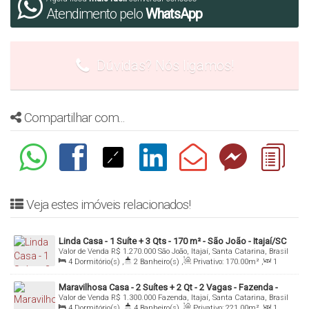
Atendimento pelo
WhatsApp
Dúvidas? Nós ligamos!
Compartilhar com...
Veja estes imóveis relacionados!
Linda Casa - 1 Suíte + 3 Qts - 170 m² - São João - Itajaí/SC
Valor de Venda
R$
1.270.000
São João, Itajaí, Santa Catarina, Brasil
4
Dormitório(s)
,
2
Banheiro(s)
,
Privativo:
170
.00
m²
,
1
Sala(s)
,
1
Suíte(s)
,
Total:
460
.00
m²
,
1
Vaga(s)
,
Útil:
170
.00
m²
Maravilhosa Casa - 2 Suítes + 2 Qt - 2 Vagas - Fazenda -
Valor de Venda
R$
1.300.000
Fazenda, Itajaí, Santa Catarina, Brasil
Itajaí/SC
4
Dormitório(s)
,
4
Banheiro(s)
,
Privativo:
221
.00
m²
,
1