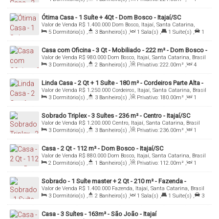
Sala(s)
,
2
Suíte(s)
,
Total:
592
.00
m²
,
2
Vaga(s)
,
Útil:
221
.00
m²
Ótima Casa - 1 Suíte + 4Qt - Dom Bosco - Itajaí/SC
Valor de Venda
R$
1.400.000
Dom Bosco, Itajaí, Santa Catarina,
Brasil
5
Dormitório(s)
,
3
Banheiro(s)
,
1
Sala(s)
,
1
Suíte(s)
,
1
Vaga(s)
Casa com Oficina - 3 Qt - Mobiliado - 222 m² - Dom Bosco -
Valor de Venda
R$
980.000
Dom Bosco, Itajaí, Santa Catarina, Brasil
Itajaí/SC
3
Dormitório(s)
,
2
Banheiro(s)
,
Privativo:
222
.00
m²
,
4
Sala(s)
,
2
Vaga(s)
,
Útil:
222
.00
m²
,
Terreno:
298
.00
m²
Linda Casa - 2 Qt + 1 Suíte - 180 m² - Cordeiros Parte Alta -
Valor de Venda
R$
1.250.000
Cordeiros, Itajaí, Santa Catarina, Brasil
Itajaí/SC
3
Dormitório(s)
,
3
Banheiro(s)
,
Privativo:
180
.00
m²
,
1
Sala(s)
,
Total:
300
.00
m²
,
2
Vaga(s)
,
Útil:
180
.00
m²
Sobrado Triplex - 3 Suítes - 236 m² - Centro - Itajaí/SC
Valor de Venda
R$
1.200.000
Centro, Itajaí, Santa Catarina, Brasil
3
Dormitório(s)
,
3
Banheiro(s)
,
Privativo:
236
.00
m²
,
1
Sala(s)
,
3
Suíte(s)
,
Total:
242
.00
m²
,
Útil:
236
.00
m²
Casa - 2 Qt - 112 m² - Dom Bosco - Itajaí/SC
Valor de Venda
R$
880.000
Dom Bosco, Itajaí, Santa Catarina, Brasil
2
Dormitório(s)
,
1
Banheiro(s)
,
Privativo:
112
.00
m²
,
1
Sala(s)
,
Total:
300
.00
m²
,
4
Vaga(s)
,
Útil:
112
.00
m²
Sobrado - 1 Suíte master + 2 Qt - 210 m² - Fazenda -
Valor de Venda
R$
1.400.000
Fazenda, Itajaí, Santa Catarina, Brasil
Itajaí/SC
3
Dormitório(s)
,
2
Banheiro(s)
,
1
Sala(s)
,
1
Suíte(s)
,
3
Vaga(s)
,
Útil:
185
.00
m²
,
Terreno:
210
.00
m²
Casa - 3 Suítes - 163m² - São João - Itajaí