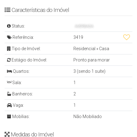
- Cozinha
Características do Imóvel
- Área de Serviço
- Banheiro Social
Status:
AVERBADA
- Vaga de Garagem Coberta
Referência:
3419
- 120 m² Privativos
Tipo de Imóvel:
Residencial
»
Casa
- 300 m² Terreno
Estágio do Imóvel:
Pronto para morar
Mais informações: Inbox, Whatsapp ou Email
Quartos:
3 (sendo 1 suíte)
Denis Alexandre Imóveis
Sala:
1
CRECI 4813 J
Banheiros:
2
Tel/WhatsApp: (47) 99994-0042
Vaga:
1
denis@denisalexandreimoveis.com.br
Mobílias:
Não Mobiliado
Agende uma visita ao imóvel!
Medidas do Imóvel