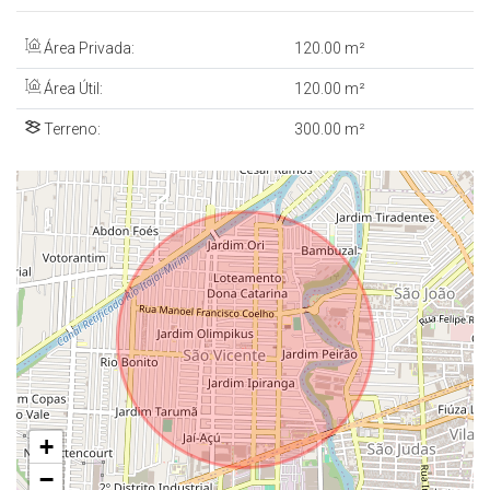
Área Privada:
120
.00
m²
Área Útil:
120
.00
m²
Terreno:
300
.00
m²
+
−