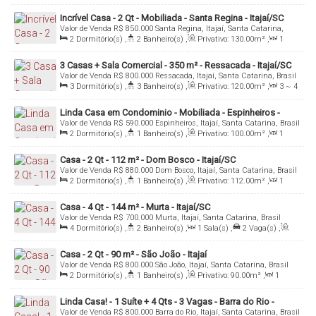
Sala(s)
,
Total:
105
.00
m²
,
1
Vaga(s)
,
Útil:
96
.00
m²
Incrível Casa - 2 Qt - Mobiliada - Santa Regina - Itajaí/SC
Valor de Venda
R$
850.000
Santa Regina, Itajaí, Santa Catarina,
Brasil
2
Dormitório(s)
,
2
Banheiro(s)
,
Privativo:
130
.00
m²
,
1
Sala(s)
,
1
Vaga(s)
,
Útil:
130
.00
m²
3 Casas + Sala Comercial - 350 m² - Ressacada - Itajaí/SC
Valor de Venda
R$
800.000
Ressacada, Itajaí, Santa Catarina, Brasil
3
Dormitório(s)
,
3
Banheiro(s)
,
Privativo:
120
.00
m²
,
3 ~ 4
Sala(s)
,
Total:
350
.00
m²
,
3
Vaga(s)
,
Útil:
120
.00
m²
,
Terreno:
350
.00
m²
,
Fundos:
35
.00
m
,
Frente:
10
.00
m
Linda Casa em Condominio - Mobiliada - Espinheiros -
Valor de Venda
R$
590.000
Espinheiros, Itajaí, Santa Catarina, Brasil
Itajai/SC
2
Dormitório(s)
,
1
Banheiro(s)
,
Privativo:
100
.00
m²
,
1
Sala(s)
,
Total:
140
.00
m²
,
1
Vaga(s)
,
Útil:
100
.00
m²
Casa - 2 Qt - 112 m² - Dom Bosco - Itajaí/SC
Valor de Venda
R$
880.000
Dom Bosco, Itajaí, Santa Catarina, Brasil
2
Dormitório(s)
,
1
Banheiro(s)
,
Privativo:
112
.00
m²
,
1
Sala(s)
,
Total:
300
.00
m²
,
4
Vaga(s)
,
Útil:
112
.00
m²
Casa - 4 Qt - 144 m² - Murta - Itajaí/SC
Valor de Venda
R$
700.000
Murta, Itajaí, Santa Catarina, Brasil
4
Dormitório(s)
,
2
Banheiro(s)
,
1
Sala(s)
,
2
Vaga(s)
,
Útil:
144
.00
m²
Casa - 2 Qt - 90 m² - São João - Itajaí
Valor de Venda
R$
800.000
São João, Itajaí, Santa Catarina, Brasil
2
Dormitório(s)
,
1
Banheiro(s)
,
Privativo:
90
.00
m²
,
1
Sala(s)
,
Total:
295
.00
m²
,
1
Vaga(s)
,
Útil:
90
.00
m²
Linda Casa! - 1 Suíte + 4 Qts - 3 Vagas - Barra do Rio -
Valor de Venda
R$
800.000
Barra do Rio, Itajaí, Santa Catarina, Brasil
Itajaí/SC