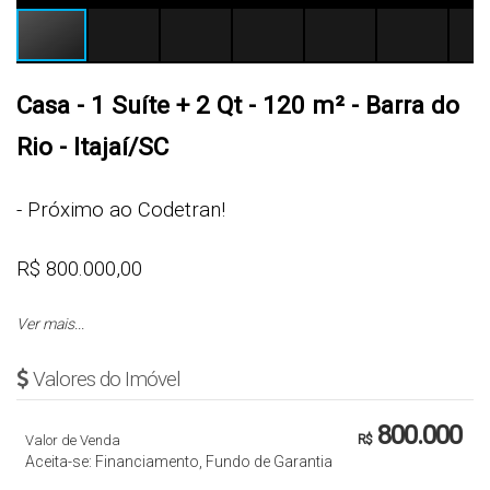
Casa - 1 Suíte + 2 Qt - 120 m² - Barra do
Rio - Itajaí/SC
- Próximo ao Codetran!
R$ 800.000,00
Ver mais...
Cód.: 3419
Valores do Imóvel
CASA
800.000
Valor de Venda
R$
- 1 Suíte + 1 Quarto
Aceita-se: Financiamento, Fundo de Garantia
- Sala de Estar e Jantar