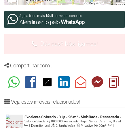
Agora ficou
mais fácil
conversar conosco
Atendimento pelo
WhatsApp
Dúvidas? Nós ligamos!
Compartilhar com...
Veja estes imóveis relacionados!
Excelente Sobrado - 3 Qt - 96 m² - Mobiliada - Ressacada -
Valor de Venda
R$
800.000
Ressacada, Itajaí, Santa Catarina, Brasil
Itajaí/SC
3
Dormitório(s)
,
2
Banheiro(s)
,
Privativo:
96
.00
m²
,
1