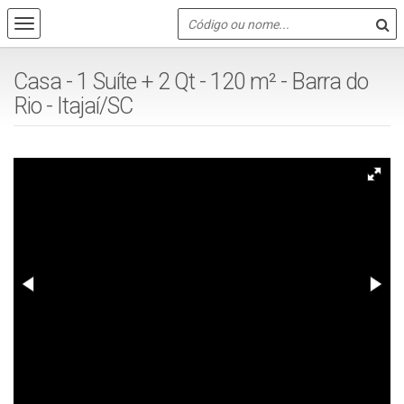
Casa - 1 Suíte + 2 Qt - 120 m² - Barra do
Rio - Itajaí/SC