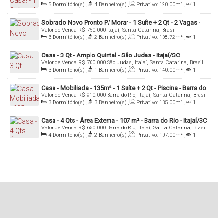
5
Dormitório(s)
,
4
Banheiro(s)
,
Privativo:
120
.00
m²
,
1
Sala(s)
,
1
Suíte(s)
,
3
Vaga(s)
,
Útil:
120
.00
m²
Sobrado Novo Pronto P/ Morar - 1 Suíte + 2 Qt - 2 Vagas -
Valor de Venda
R$
750.000
Itajaí, Santa Catarina, Brasil
Espinheiros - Itajaí/SC
3
Dormitório(s)
,
2
Banheiro(s)
,
Privativo:
108
.72
m²
,
1
Sala(s)
,
1
Suíte(s)
,
2
Vaga(s)
,
Útil:
108
.72
m²
Casa - 3 Qt - Amplo Quintal - São Judas - Itajaí/SC
Valor de Venda
R$
700.000
São Judas, Itajaí, Santa Catarina, Brasil
3
Dormitório(s)
,
1
Banheiro(s)
,
Privativo:
140
.00
m²
,
1
Sala(s)
,
1
Vaga(s)
,
Útil:
140
.00
m²
Casa - Mobiliada - 135m² - 1 Suíte + 2 Qt - Piscina - Barra do
Valor de Venda
R$
910.000
Barra do Rio, Itajaí, Santa Catarina, Brasil
Rio - Itajaí/SC
3
Dormitório(s)
,
3
Banheiro(s)
,
Privativo:
135
.00
m²
,
1
Sala(s)
,
1
Suíte(s)
,
1
Vaga(s)
,
Útil:
135
.00
m²
Casa - 4 Qts - Área Externa - 107 m² - Barra do Rio - Itajaí/SC
Valor de Venda
R$
650.000
Barra do Rio, Itajaí, Santa Catarina, Brasil
4
Dormitório(s)
,
2
Banheiro(s)
,
Privativo:
107
.00
m²
,
1
Sala(s)
,
Total:
228
.00
m²
,
2
Vaga(s)