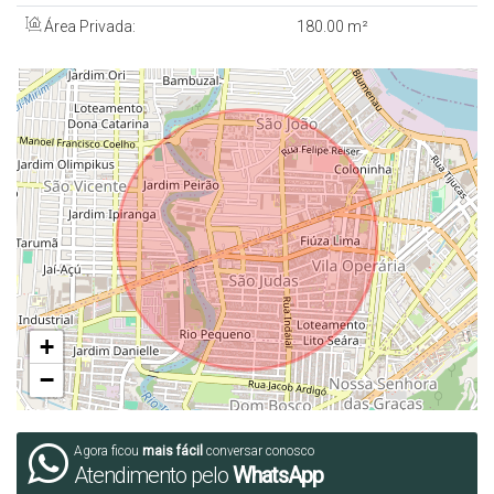
WhatsApp: (47) 99994-0042
Área Privada:
180
.00
m²
denis@denisalexandreimoveis.com.br
Agende uma visita ao imóvel!
+
−
Agora ficou
mais fácil
conversar conosco
Atendimento pelo
WhatsApp