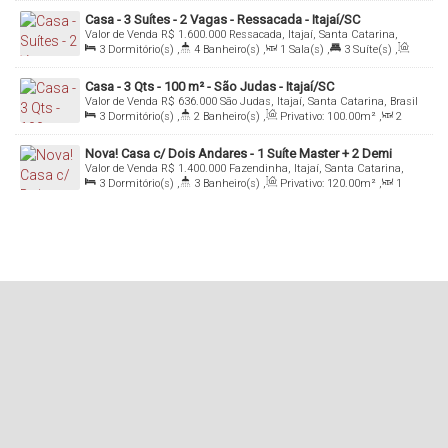
Casa - 3 Suítes - 2 Vagas - Ressacada - Itajaí/SC
Valor de Venda
R$
1.600.000
Ressacada, Itajaí, Santa Catarina,
Brasil
3
Dormitório(s)
,
4
Banheiro(s)
,
1
Sala(s)
,
3
Suíte(s)
,
Total:
165
.00
~ 1650
.00
m²
,
2
Vaga(s)
Casa - 3 Qts - 100 m² - São Judas - Itajaí/SC
Valor de Venda
R$
636.000
São Judas, Itajaí, Santa Catarina, Brasil
3
Dormitório(s)
,
2
Banheiro(s)
,
Privativo:
100
.00
m²
,
2
Sala(s)
,
2
Vaga(s)
Nova! Casa c/ Dois Andares - 1 Suíte Master + 2 Demi
Valor de Venda
R$
1.400.000
Fazendinha, Itajaí, Santa Catarina,
Suítes - 120 m² - Fazenda - Itajaí/SC
Brasil
3
Dormitório(s)
,
3
Banheiro(s)
,
Privativo:
120
.00
m²
,
1
Sala(s)
,
3
Suíte(s)
,
2
Vaga(s)