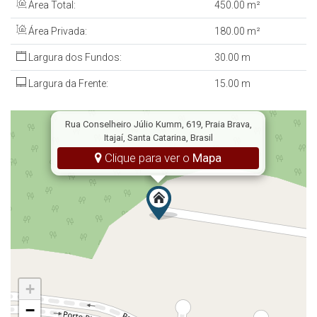
Área Total:
450
.00
m²
denis@denisalexandreimoveis.com.br
Área Privada:
180
.00
m²
Agende uma visita ao imóvel!
Largura dos Fundos:
30
.00
m
Largura da Frente:
15
.00
m
Rua Conselheiro Júlio Kumm, 619, Praia Brava,
Itajaí, Santa Catarina, Brasil
Clique para ver o
Mapa
+
−