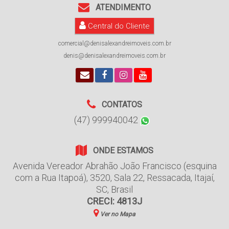
ATENDIMENTO
Central do Cliente
comercial@denisalexandreimoveis.com.br
denis@denisalexandreimoveis.com.br
CONTATOS
(47) 999940042
ONDE ESTAMOS
Avenida Vereador Abrahão João Francisco (esquina
com a Rua Itapoá)
,
3520
,
Sala 22
,
Ressacada
,
Itajaí
,
SC
,
Brasil
CRECI: 4813J
Ver no Mapa