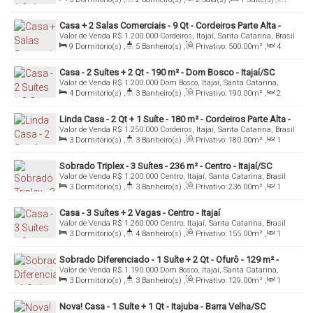
Total:
190
.00
m²
,
2
Vaga(s)
Casa + 2 Salas Comerciais - 9 Qt - Cordeiros Parte Alta -
Valor de Venda
R$
1.200.000
Cordeiros, Itajaí, Santa Catarina, Brasil
Itajaí/SC
9
Dormitório(s)
,
5
Banheiro(s)
,
Privativo:
500
.00
m²
,
4
Sala(s)
,
3
Vaga(s)
,
Útil:
500
.00
m²
Casa - 2 Suítes + 2 Qt - 190 m² - Dom Bosco - Itajaí/SC
Valor de Venda
R$
1.200.000
Dom Bosco, Itajaí, Santa Catarina,
Brasil
4
Dormitório(s)
,
3
Banheiro(s)
,
Privativo:
190
.00
m²
,
2
Sala(s)
,
2
Suíte(s)
,
Total:
300
.00
m²
,
3
Vaga(s)
,
Útil:
190
.00
m²
Linda Casa - 2 Qt + 1 Suíte - 180 m² - Cordeiros Parte Alta -
Valor de Venda
R$
1.250.000
Cordeiros, Itajaí, Santa Catarina, Brasil
Itajaí/SC
3
Dormitório(s)
,
3
Banheiro(s)
,
Privativo:
180
.00
m²
,
1
Sala(s)
,
Total:
300
.00
m²
,
2
Vaga(s)
,
Útil:
180
.00
m²
Sobrado Triplex - 3 Suítes - 236 m² - Centro - Itajaí/SC
Valor de Venda
R$
1.200.000
Centro, Itajaí, Santa Catarina, Brasil
3
Dormitório(s)
,
3
Banheiro(s)
,
Privativo:
236
.00
m²
,
1
Sala(s)
,
3
Suíte(s)
,
Total:
242
.00
m²
,
Útil:
236
.00
m²
Casa - 3 Suítes + 2 Vagas - Centro - Itajaí
Valor de Venda
R$
1.260.000
Centro, Itajaí, Santa Catarina, Brasil
3
Dormitório(s)
,
4
Banheiro(s)
,
Privativo:
155
.00
m²
,
1
Sala(s)
,
3
Suíte(s)
,
Total:
149
.00
m²
,
2
Vaga(s)
,
Útil:
155
.00
m²
Sobrado Diferenciado - 1 Suíte + 2 Qt - Ofurô - 129 m² -
Valor de Venda
R$
1.190.000
Dom Bosco, Itajaí, Santa Catarina,
Dom Bosco - Itajaí/SC
Brasil
3
Dormitório(s)
,
3
Banheiro(s)
,
Privativo:
129
.00
m²
,
1
Sala(s)
,
1
Suíte(s)
,
2
Vaga(s)
,
Útil:
129
.00
m²
Nova! Casa - 1 Suíte + 1 Qt - Itajuba - Barra Velha/SC