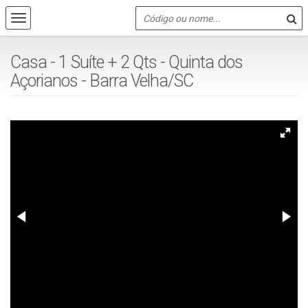
Casa - 1 Suíte + 2 Qts - Quinta dos
Açorianos - Barra Velha/SC