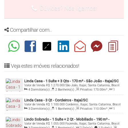
Dúvidas? Nós ligamos!
Compartilhar com...
Veja estes imóveis relacionados!
Linda Casa - 1 Suíte + 3 Qts - 170 m² - São João - Itajaí/SC
Valor de Venda
R$
1.270.000
São João, Itajaí, Santa Catarina, Brasil
4
Dormitório(s)
,
2
Banheiro(s)
,
Privativo:
170
.00
m²
,
1
Sala(s)
,
1
Suíte(s)
,
Total:
460
.00
m²
,
1
Vaga(s)
,
Útil:
170
.00
m²
Linda Casa - 3 Qt - Cordeiros - Itajaí/SC
Valor de Venda
R$
1.100.000
Cordeiros, Itajaí, Santa Catarina, Brasil
3
Dormitório(s)
,
1
Banheiro(s)
,
Privativo:
110
.00
m²
,
1
Sala(s)
,
Total:
308
.00
m²
,
8
Vaga(s)
,
Útil:
110
.00
m²
,
Terreno:
308
.00
m²
Lindo Sobrado - 1 Suíte + 2 Qt - Mobiliado - 190 m² -
Valor de Venda
R$
1.055.000
Fazenda, Itajaí, Santa Catarina, Brasil
Fazenda - Itajaí/SC
3
Dormitório(s)
,
2
Banheiro(s)
,
2
Sala(s)
,
1
Suíte(s)
,