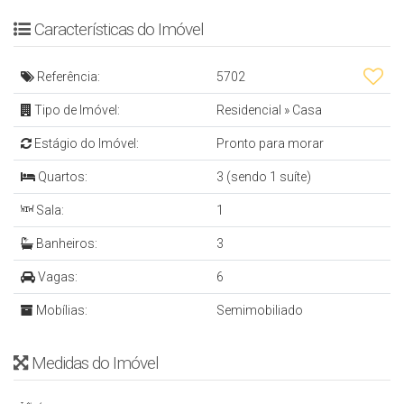
- Cozinha
Características do Imóvel
- 2 Banheiros Sociais
Referência:
5702
- Piscina
- Edícula com Churrasqueira e Banheiro
Tipo de Imóvel:
Residencial
»
Casa
- Garagem ( com capacidade para 6 carros )
Estágio do Imóvel:
Pronto para morar
- Portas e Janelas com Grades
Quartos:
3 (sendo 1 suíte)
- Sistema de Alarme com 8 Câmeras
Sala:
1
- Portão Eletrônico
Banheiros:
3
- 180 m²
Vagas:
6
Mais informações: Inbox, Whatsapp ou Email
Mobílias:
Semimobiliado
Denis Alexandre Imóveis
CRECI 4813 J
Medidas do Imóvel
Tel/WhatsApp: (47) 99994-0042