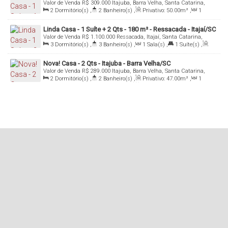
Valor de Venda
R$
309.000
Itajuba, Barra Velha, Santa Catarina,
Brasil
2
Dormitório(s)
,
2
Banheiro(s)
,
Privativo:
50
.00
m²
,
1
Sala(s)
,
1
Suíte(s)
,
Total:
116
.00
m²
,
1
Vaga(s)
Linda Casa - 1 Suíte + 2 Qts - 180 m² - Ressacada - Itajaí/SC
Valor de Venda
R$
1.100.000
Ressacada, Itajaí, Santa Catarina,
Brasil
3
Dormitório(s)
,
3
Banheiro(s)
,
1
Sala(s)
,
1
Suíte(s)
,
Total:
180
.00
m²
,
2
Vaga(s)
Nova! Casa - 2 Qts - Itajuba - Barra Velha/SC
Valor de Venda
R$
289.000
Itajuba, Barra Velha, Santa Catarina,
Brasil
2
Dormitório(s)
,
2
Banheiro(s)
,
Privativo:
47
.00
m²
,
1
Sala(s)
,
1
Suíte(s)
,
1
Vaga(s)
,
Fundos:
13
.00
m
,
Frente:
6
.25
m