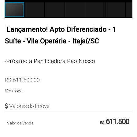
Lançamento! Apto Diferenciado - 1
Suíte - Vila Operária - Itajaí/SC
-Próximo a Panificadora Pão Nosso
R$ 611.500,00
Ver mais...
Sugestão: R$ 31.000,00 entrada + 48 x R$ 2.480,00
Valores do Imóvel
+ 4 x R$ 18.000,00 (uma vez ao ano) e após
pronto, parcelas fixas de R$ 3.864,00
611.500
Valor de Venda
R$