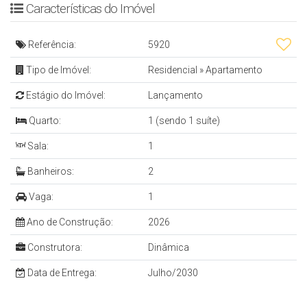
Cód.: 5919
Características do Imóvel
APARTAMENTO
Referência:
5920
Tipo de Imóvel:
Residencial
»
Apartamento
- 1 Suíte
- Sala de Estar e Jantar
Estágio do Imóvel:
Lançamento
- Cozinha
Quarto:
1 (sendo 1 suíte)
- Sacada Ampla
Sala:
1
- Lavabo
Banheiros:
2
- Vaga de Garagem
Vaga:
1
EMPREENDIMENTO
Ano de Construção:
2026
Construtora:
Dinâmica
- Hall Mobiliado e Decorado
Data de Entrega:
Julho/2030
- Elevador
- Interfone