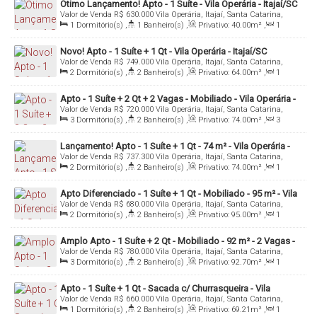
Ótimo Lançamento! Apto - 1 Suíte - Vila Operária - Itajaí/SC
Valor de Venda
R$
630.000
Vila Operária, Itajaí, Santa Catarina,
Brasil
1
Dormitório(s)
,
1
Banheiro(s)
,
Privativo:
40
.00
m²
,
1
Sala(s)
,
1
Suíte(s)
,
1
Vaga(s)
Novo! Apto - 1 Suíte + 1 Qt - Vila Operária - Itajaí/SC
Valor de Venda
R$
749.000
Vila Operária, Itajaí, Santa Catarina,
Brasil
2
Dormitório(s)
,
2
Banheiro(s)
,
Privativo:
64
.00
m²
,
1
Sala(s)
,
1
Suíte(s)
,
1
Vaga(s)
,
Útil:
64
.00
m²
Apto - 1 Suíte + 2 Qt + 2 Vagas - Mobiliado - Vila Operária -
Valor de Venda
R$
720.000
Vila Operária, Itajaí, Santa Catarina,
Itajaí/SC
Brasil
3
Dormitório(s)
,
2
Banheiro(s)
,
Privativo:
74
.00
m²
,
3
Sala(s)
,
1
Suíte(s)
,
Total:
89
.00
m²
,
2
Vaga(s)
,
Útil:
74
.00
m²
Lançamento! Apto - 1 Suíte + 1 Qt - 74 m² - Vila Operária -
Valor de Venda
R$
737.300
Vila Operária, Itajaí, Santa Catarina,
Itajaí/SC
Brasil
2
Dormitório(s)
,
2
Banheiro(s)
,
Privativo:
74
.00
m²
,
1
Sala(s)
,
1
Suíte(s)
,
1
Vaga(s)
,
Útil:
74
.00
m²
Apto Diferenciado - 1 Suíte + 1 Qt - Mobiliado - 95 m² - Vila
Valor de Venda
R$
680.000
Vila Operária, Itajaí, Santa Catarina,
Operária - Itajaí/SC
Brasil
2
Dormitório(s)
,
2
Banheiro(s)
,
Privativo:
95
.00
m²
,
1
Sala(s)
,
1
Suíte(s)
,
1
Vaga(s)
Amplo Apto - 1 Suíte + 2 Qt - Mobiliado - 92 m² - 2 Vagas -
Valor de Venda
R$
780.000
Vila Operária, Itajaí, Santa Catarina,
Vila Operária - Itajaí/SC
Brasil
3
Dormitório(s)
,
2
Banheiro(s)
,
Privativo:
92
.70
m²
,
1
Sala(s)
,
1
Suíte(s)
,
1
Vaga(s)
,
Útil:
92
.70
m²
Apto - 1 Suíte + 1 Qt - Sacada c/ Churrasqueira - Vila
Valor de Venda
R$
660.000
Vila Operária, Itajaí, Santa Catarina,
Operária - Itajaí/SC
Brasil
1
Dormitório(s)
,
2
Banheiro(s)
,
Privativo:
69
.21
m²
,
1