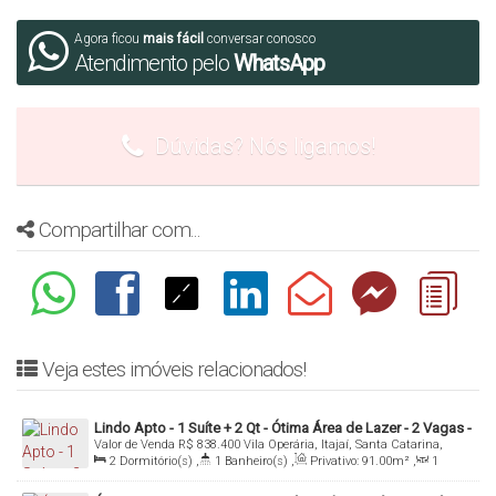
simulação com seus dados.
Agora ficou
mais fácil
conversar conosco
Atendimento pelo
WhatsApp
Os Valores Podem Sofrer Alterações Sem Aviso
Prévio!
Dúvidas? Nós ligamos!
Mais informações: Inbox, Whatsapp ou Email
Denis Alexandre Imóveis
Compartilhar com...
CRECI 4813 J
Tel/WhatsApp: (47) 99994-0042
denis@denisalexandreimoveis.com.br
Veja estes imóveis relacionados!
Agende uma visita ao imóvel!
Lindo Apto - 1 Suíte + 2 Qt - Ótima Área de Lazer - 2 Vagas -
Valor de Venda
R$
838.400
Vila Operária, Itajaí, Santa Catarina,
Vila Operária - Itajaí/SC
Brasil
2
Dormitório(s)
,
1
Banheiro(s)
,
Privativo:
91
.00
m²
,
1
Sala(s)
,
1
Suíte(s)
,
1
Vaga(s)
,
Útil:
91
.00
m²