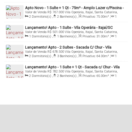
Sala(s)
,
1
Suíte(s)
,
1
Vaga(s)
Apto Novo - 1 Suíte + 1 Qt - 75m² - Amplo Lazer c/Piscina -
Valor de Venda
R$
767.000
Vila Operária, Itajaí, Santa Catarina,
Vila Operaria - Ítajai/SC
Brasil
2
Dormitório(s)
,
2
Banheiro(s)
,
Privativo:
75
.00
m²
,
1
Sala(s)
,
1
Suíte(s)
,
Total:
120
.00
m²
,
1
Vaga(s)
Lançamento! Apto - 1 Suíte - Vila Operária - Itajaí/SC
Valor de Venda
R$
501.000
Vila Operária, Itajaí, Santa Catarina,
Brasil
1
Dormitório(s)
,
1
Banheiro(s)
,
Privativo:
31
.00
m²
,
1
Sala(s)
,
1
Suíte(s)
,
1
Vaga(s)
Lançamento! Apto - 2 Suítes - Sacada C/ Chur - Vila
Valor de Venda
R$
678.500
Vila Operária, Itajaí, Santa Catarina,
Operária - Itajaí/SC
Brasil
2
Dormitório(s)
,
3
Banheiro(s)
,
Privativo:
64
.00
m²
,
1
Sala(s)
,
2
Suíte(s)
,
1
Vaga(s)
Lançamento! Apto - 1 Suíte + 1 Qt - Sacada c/ Chur - Vila
Valor de Venda
R$
782.500
Vila Operária, Itajaí, Santa Catarina,
Operária - Itajaí/SC
Brasil
2
Dormitório(s)
,
2
Banheiro(s)
,
Privativo:
65
.00
m²
,
1
Sala(s)
,
1
Suíte(s)
,
Total:
115
.00
m²
,
1
Vaga(s)