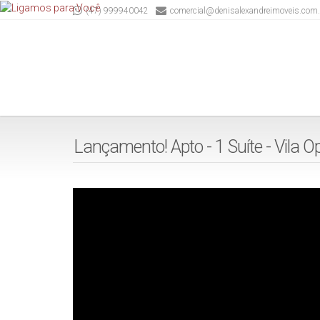
(47) 999940042
comercial@denisalexandreimoveis.com.
Lançamento! Apto - 1 Suíte - Vila Op