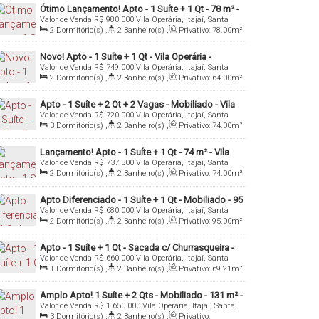
Ótimo Lançamento! Apto - 1 Suíte + 1 Qt - 78 m² -
Valor de Venda
R$
980.000
Vila Operária, Itajaí, Santa
Vila Operária - Itajaí/SC
Catarina, Brasil
2
Dormitório(s)
,
2
Banheiro(s)
,
Privativo:
78
.00
m²
,
1
Sala(s)
,
1
Suíte(s)
,
1
Vaga(s)
,
Útil:
78
.00
m²
Novo! Apto - 1 Suíte + 1 Qt - Vila Operária -
Valor de Venda
R$
749.000
Vila Operária, Itajaí, Santa
Itajaí/SC
Catarina, Brasil
2
Dormitório(s)
,
2
Banheiro(s)
,
Privativo:
64
.00
m²
,
1
Sala(s)
,
1
Suíte(s)
,
1
Vaga(s)
,
Útil:
64
.00
m²
Apto - 1 Suíte + 2 Qt + 2 Vagas - Mobiliado - Vila
Valor de Venda
R$
720.000
Vila Operária, Itajaí, Santa
Operária - Itajaí/SC
Catarina, Brasil
3
Dormitório(s)
,
2
Banheiro(s)
,
Privativo:
74
.00
m²
,
3
Sala(s)
,
1
Suíte(s)
,
Total:
89
.00
m²
,
2
Vaga(s)
,
Útil:
74
.00
m²
Lançamento! Apto - 1 Suíte + 1 Qt - 74 m² - Vila
Valor de Venda
R$
737.300
Vila Operária, Itajaí, Santa
Operária - Itajaí/SC
Catarina, Brasil
2
Dormitório(s)
,
2
Banheiro(s)
,
Privativo:
74
.00
m²
,
1
Sala(s)
,
1
Suíte(s)
,
1
Vaga(s)
,
Útil:
74
.00
m²
Apto Diferenciado - 1 Suíte + 1 Qt - Mobiliado - 95
Valor de Venda
R$
680.000
Vila Operária, Itajaí, Santa
m² - Vila Operária - Itajaí/SC
Catarina, Brasil
2
Dormitório(s)
,
2
Banheiro(s)
,
Privativo:
95
.00
m²
,
1
Sala(s)
,
1
Suíte(s)
,
1
Vaga(s)
Apto - 1 Suíte + 1 Qt - Sacada c/ Churrasqueira -
Valor de Venda
R$
660.000
Vila Operária, Itajaí, Santa
Vila Operária - Itajaí/SC
Catarina, Brasil
1
Dormitório(s)
,
2
Banheiro(s)
,
Privativo:
69
.21
m²
,
1
Sala(s)
,
1
Suíte(s)
,
1
Vaga(s)
Amplo Apto! 1 Suíte + 2 Qts - Mobiliado - 131 m² -
Valor de Venda
R$
1.650.000
Vila Operária, Itajaí, Santa
Vila Operária - Itajaí/SC
Catarina, Brasil
3
Dormitório(s)
,
2
Banheiro(s)
,
Privativo: