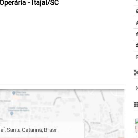
Operária - Itajaí/SC
1.945,00 + 4 x R$ 14.000,00 (uma vez ao ano) e
0
jaí
,
Santa Catarina
,
Brasil