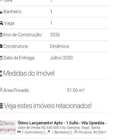
Sala:
1
Banheiro:
1
Vaga:
1
Ano de Construção:
2026
Construtora:
Dinâmica
Data de Entrega:
Julho/2030
Medidas do Imóvelㅤ ㅤㅤ ㅤㅤ ㅤ
Área Privada:
31
.00
m²
Veja estes imóveis relacionados!ㅤ
Ótimo Lançamento! Apto - 1 Suíte - Vila Operária -
Valor de Venda
R$
630.000
Vila Operária, Itajaí, Santa
Itajaí/SC
Catarina, Brasil
1
Dormitório(s)
,
1
Banheiro(s)
,
Privativo:
40
.00
m²
,
1
Sala(s)
,
1
Suíte(s)
,
1
Vaga(s)