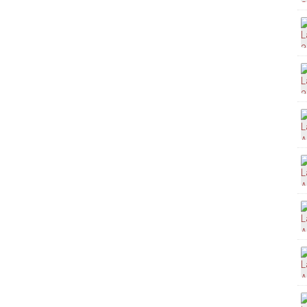
 . Para cada renda fica em um formato. Solicite
Aviso Prévio!
mail