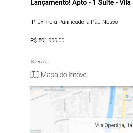
Lançamento! Apto - 1 Suíte - Vila 
-Próximo a Panificadora Pão Nosso
R$ 501.000,00
Sugestão: R$ 26.000,00 entrada + 48 x R$ 
Ver mais...
após pronto, parcelas fixas de R$ 2.918,0
Mapa do Imóvel
Cód.: 5918
APARTAMENTO
- 1 Suíte
Vila Operária
,
Ita
- Sala de Estar e Jantar