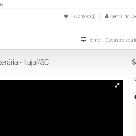
br
Favoritos
(0)
Central do Cli
(47) 999940042
Home
Cadastre seu 
erária - Itajaí/SC