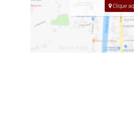
- Cozinha
Clique aq
- Sacada
- Banheiro Social
- Vaga de Garagem
EMPREENDIMENTO
- Hall Mobiliado e Decorado
- Elevador
- Interfone
- Salão de Festas
- Espaço Gourmet
- Academia
- Piscina