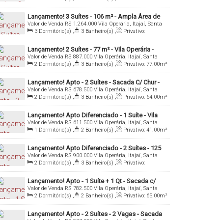
131
.00
m²
,
1
Sala(s)
,
1
Suíte(s)
,
2
Vaga(s)
Lançamento! 3 Suítes - 106 m² - Ampla Área de
Valor de Venda
R$
1.264.000
Vila Operária, Itajaí, Santa
Lazer - Vila Operária - Itajaí/SC
Catarina, Brasil
3
Dormitório(s)
,
3
Banheiro(s)
,
Privativo:
106
.00
m²
,
1
Sala(s)
,
3
Suíte(s)
,
2
Vaga(s)
Lançamento! 2 Suítes - 77 m² - Vila Operária -
Valor de Venda
R$
887.000
Vila Operária, Itajaí, Santa
Itajaí/SC
Catarina, Brasil
2
Dormitório(s)
,
3
Banheiro(s)
,
Privativo:
77
.00
m²
,
1
Sala(s)
,
2
Suíte(s)
,
1
Vaga(s)
Lançamento! Apto - 2 Suítes - Sacada C/ Chur -
Valor de Venda
R$
678.500
Vila Operária, Itajaí, Santa
Vila Operária - Itajaí/SC
Catarina, Brasil
2
Dormitório(s)
,
3
Banheiro(s)
,
Privativo:
64
.00
m²
,
1
Sala(s)
,
2
Suíte(s)
,
1
Vaga(s)
Lançamento! Apto Diferenciado - 1 Suíte - Vila
Valor de Venda
R$
611.500
Vila Operária, Itajaí, Santa
Operária - Itajaí/SC
Catarina, Brasil
1
Dormitório(s)
,
2
Banheiro(s)
,
Privativo:
41
.00
m²
,
1
Sala(s)
,
1
Suíte(s)
,
Total:
75
.00
m²
,
1
Vaga(s)
Lançamento! Apto Diferenciado - 2 Suítes - 125
Valor de Venda
R$
900.000
Vila Operária, Itajaí, Santa
m² - Vila Operária - Itajaí/SC
Catarina, Brasil
2
Dormitório(s)
,
3
Banheiro(s)
,
Privativo:
125
.00
m²
,
1
Sala(s)
,
2
Suíte(s)
,
1
Vaga(s)
Lançamento! Apto - 1 Suíte + 1 Qt - Sacada c/
Valor de Venda
R$
782.500
Vila Operária, Itajaí, Santa
Chur - Vila Operária - Itajaí/SC
Catarina, Brasil
2
Dormitório(s)
,
2
Banheiro(s)
,
Privativo:
65
.00
m²
,
1
Sala(s)
,
1
Suíte(s)
,
Total:
115
.00
m²
,
1
Vaga(s)
Lançamento! Apto - 2 Suítes - 2 Vagas - Sacada