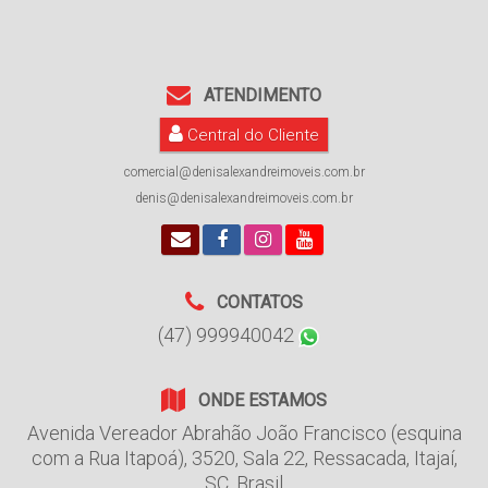
ATENDIMENTO
Central do Cliente
comercial@denisalexandreimoveis.com.br
denis@denisalexandreimoveis.com.br
CONTATOS
(47) 999940042
ONDE ESTAMOS
Avenida Vereador Abrahão João Francisco (esquina
com a Rua Itapoá)
,
3520
,
Sala 22
,
Ressacada
,
Itajaí
,
SC
,
Brasil