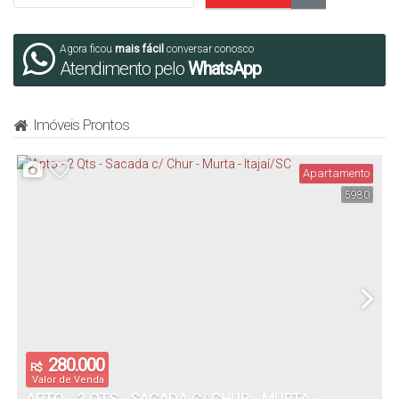
Agora ficou
mais fácil
conversar conosco
Atendimento pelo
WhatsApp
Imóveis Prontos
Apartamento
5980
280.000
R$
Valor de Venda