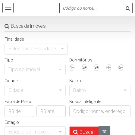
Busca de Imóveis
Finalidade
Selecione a Finalidade...
Tipo
Dormitórios
1+
2+
3+
4+
5+
Tipo do imóvel...
Cidade
Bairro
Cidade
Bairro
Faixa de Preço
Busca Inteligente
Estágio
Estágio do imóvel...
Buscar