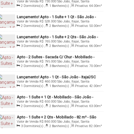
Valor de Venda
R$
730.000
São João, Itajaí, Santa
- Itajaí/SC
Catarina, Brasil
2
Dormitório(s)
,
1
Banheiro(s)
,
Privativo:
64
.00
m²
,
1
Sala(s)
,
1
Suíte(s)
,
1
Vaga(s)
Lançamento! Apto - 1 Suíte + 1 Qt - São João -
Valor de Venda
R$
528.000
São João, Itajaí, Santa
Itajaí/SC
Catarina, Brasil
2
Dormitório(s)
,
2
Banheiro(s)
,
Privativo:
50
.00
m²
,
1
Sala(s)
,
1
Suíte(s)
Lançamento! Apto - 1 Suíte + 2 Qts - São João -
Valor de Venda
R$
765.000
São João, Itajaí, Santa
Itajaí/SC
Catarina, Brasil
3
Dormitório(s)
,
2
Banheiro(s)
,
Privativo:
66
.00
m²
,
1
Sala(s)
,
1
Suíte(s)
,
1
Vaga(s)
Apto - 2 Suítes - Sacada C/ Chur - Mobiliado -
Valor de Venda
R$
795.000
São João, Itajaí, Santa
São João - Itajaí/SC
Catarina, Brasil
2
Dormitório(s)
,
3
Banheiro(s)
,
Privativo:
70
.00
m²
,
1
Sala(s)
,
2
Suíte(s)
,
1
Vaga(s)
Lançamento! Apto - 1 Qt - São João - Itajaí/SC
Valor de Venda
R$
460.000
São João, Itajaí, Santa
Catarina, Brasil
1
Dormitório(s)
,
1
Banheiro(s)
,
Privativo:
42
.00
m²
,
1
Sala(s)
,
Total:
68
.00
m²
,
1
Vaga(s)
Apto - 1 Suíte + 1 Qt - Mobiliado - São João -
Valor de Venda
R$
650.000
São João, Itajaí, Santa
Itajaí/Sc
Catarina, Brasil
2
Dormitório(s)
,
2
Banheiro(s)
,
Privativo:
63
.00
m²
,
1
Sala(s)
,
1
Suíte(s)
,
1
Vaga(s)
Apto - 1 Suíte + 2 Qts - Mobiliado - 82 m² - São
Valor de Venda
R$
860.000
São João, Itajaí, Santa
João - Itajaí/SC
Catarina, Brasil
3
Dormitório(s)
,
2
Banheiro(s)
,
Privativo:
82
.00
m²
,
1
Sala(s)
,
1
Suíte(s)
,
1
Vaga(s)