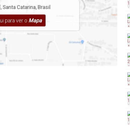
í
,
Santa Catarina
,
Brasil
ui para ver o
Mapa