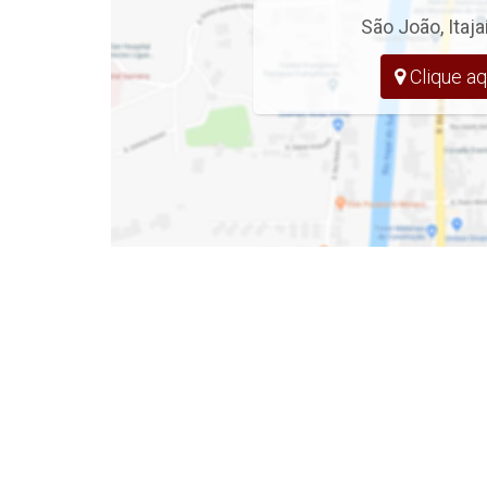
São João
,
Itaja
Cód.: 5722
Clique aq
APARTAMENTO
- 1 Suíte + 1 Quarto
- Sala de Estar e Jantar
- Cozinha
- Banheiro Social
- Sacada C/ Churrasqueira
- Opção de Vaga de Garagem
- 54 m²
EMPREENDIMENTO