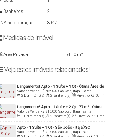
Sala:
1
Banheiros:
2
Nº Incorporação:
80471
Medidas do Imóvelㅤ ㅤㅤ ㅤㅤ ㅤ
Área Privada:
54
.00
m²
Veja estes imóveis relacionados!ㅤ
Lançamento! Apto - 1 Suíte + 1 Qt - Ótima Área de
Valor de Venda
R$
682.000
São João, Itajaí, Santa
Lazer - São João - Itajaí/SC
Catarina, Brasil
2
Dormitório(s)
,
2
Banheiro(s)
,
Privativo:
68
.00
m²
,
1
Sala(s)
,
1
Suíte(s)
,
1
Vaga(s)
,
Útil:
68
.00
m²
Lançamento! Apto - 1 Suíte + 2 Qt - 77 m² - Ótima
Valor de Venda
R$
810.000
São João, Itajaí, Santa
Área de Lazer - São João - Itajaí/SC
Catarina, Brasil
3
Dormitório(s)
,
2
Banheiro(s)
,
Privativo:
77
.00
m²
,
1
Sala(s)
,
1
Suíte(s)
,
1
Vaga(s)
,
Útil:
77
.00
m²
Apto - 1 Suíte + 1 Qt - São João - Itajaí/SC
Valor de Venda
R$
745.500
São João, Itajaí, Santa
Catarina, Brasil
2
Dormitório(s)
,
2
Banheiro(s)
,
Privativo:
67
.00
m²