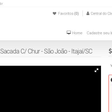
br
Favoritos
(0)
Central do Cli
(47) 999940042
Home
Cadastre seu 
 Sacada C/ Chur - São João - Itajaí/SC