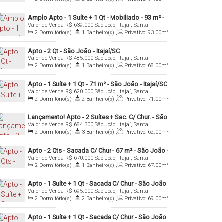
,
1
Sala(s)
,
1
Suíte(s)
,
1
Vaga(s)
,
Útil:
67
.00
m²
Amplo Apto - 1 Suíte + 1 Qt - Mobiliado - 93 m² -
Valor de Venda
R$
639.000
São João, Itajaí, Santa
São João - Itajaí
Catarina, Brasil
2
Dormitório(s)
,
1
Banheiro(s)
,
Privativo:
93
.00
m²
,
1
Suíte(s)
,
Total:
142
.00
m²
,
1
Vaga(s)
Apto - 2 Qt - São João - Itajaí/SC
Valor de Venda
R$
485.000
São João, Itajaí, Santa
Catarina, Brasil
2
Dormitório(s)
,
1
Banheiro(s)
,
Privativo:
68
.00
m²
,
1
Sala(s)
,
1
Vaga(s)
,
Útil:
68
.00
m²
Apto - 1 Suíte + 1 Qt - 71 m² - São João - Itajaí/SC
Valor de Venda
R$
620.000
São João, Itajaí, Santa
Catarina, Brasil
2
Dormitório(s)
,
2
Banheiro(s)
,
Privativo:
71
.00
m²
,
1
Sala(s)
,
1
Suíte(s)
,
1
Vaga(s)
,
Útil:
71
.00
m²
Lançamento! Apto - 2 Suítes + Sac. C/ Chur. - São
Valor de Venda
R$
684.300
São João, Itajaí, Santa
João - Itajaí/SC
Catarina, Brasil
2
Dormitório(s)
,
3
Banheiro(s)
,
Privativo:
62
.00
m²
,
1
Sala(s)
,
2
Suíte(s)
,
Total:
91
.00
m²
,
1
Vaga(s)
Apto - 2 Qts - Sacada C/ Chur - 67 m² - São João -
Valor de Venda
R$
670.000
São João, Itajaí, Santa
Itajaí/SC
Catarina, Brasil
2
Dormitório(s)
,
1
Banheiro(s)
,
Privativo:
67
.00
m²
,
1
Sala(s)
,
1
Vaga(s)
Apto - 1 Suíte + 1 Qt - Sacada C/ Chur - São João
Valor de Venda
R$
695.000
São João, Itajaí, Santa
- Itajaí/SC
Catarina, Brasil
2
Dormitório(s)
,
2
Banheiro(s)
,
Privativo:
69
.00
m²
,
1
Sala(s)
,
1
Suíte(s)
,
1
Vaga(s)
Apto - 1 Suíte + 1 Qt - Sacada C/ Chur - São João