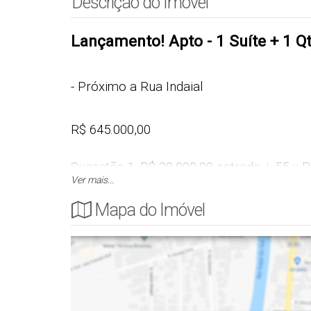
Descrição do Imóvel
Lançamento! Apto - 1 Suíte + 1 Qt
- Próximo a Rua Indaial
R$ 645.000,00
Sugestão 1: R$ 20.000,00 entrada + 55 x R
Ver mais...
e após pronto parcelas fixas de R$ 4.140,
Mapa do Imóvel
ou
Sugestão 2: R$ 20.000,00 entrada + 55 x R
e após pronto parcelas que iniciam em R