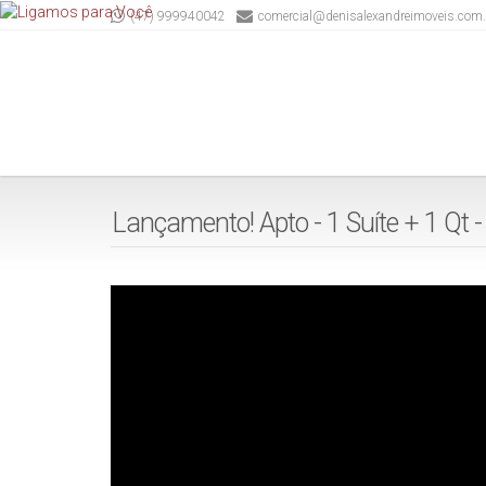
(47) 999940042
comercial@denisalexandreimoveis.com.
Lançamento! Apto - 1 Suíte + 1 Qt -