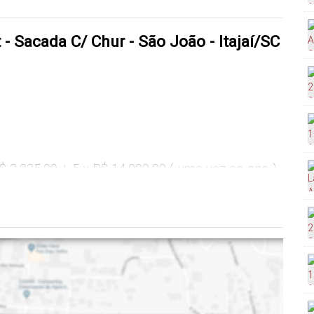
 - Sacada C/ Chur - São João - Itajaí/SC
$ 2.235,00 + 5 x R$ 14.000,00 ( uma vez ao ano )
00
$ 2.235,00 + 5 x R$ 14.000,00 ( uma vez ao ano )
$ 5.006,00 e terminam em R$ 1.062,00