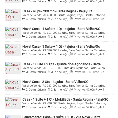
Catarina, Brasil
2
Dormitório(s)
,
1
Banheiro(s)
,
Privativo:
60
.00
m²
,
1
Sala(s)
,
1
Vaga(s)
,
Útil:
60
.00
m²
,
Terreno:
90
.00
m²
Casa - 4 Qts - 200 m² - Santa Regina - Itajaí/SC
Valor de Venda
R$
450.000
Santa Regina, Itajaí, Santa Catarina,
Brasil
4
Dormitório(s)
,
2
Banheiro(s)
,
Privativo:
200
.00
m²
,
1
Sala(s)
,
1
Vaga(s)
Nova! Casa - 1 Suíte + 1 Qt - Itajuba - Barra Velha/SC
Valor de Venda
R$
309.000
Itajuba, Barra Velha, Santa Catarina,
Brasil
2
Dormitório(s)
,
2
Banheiro(s)
,
Privativo:
50
.00
m²
,
1
Sala(s)
,
1
Suíte(s)
,
Total:
116
.00
m²
,
1
Vaga(s)
Nova! Casa - 1 Suíte + 1 Qt - Itajuba - Barra Velha/Sc
Valor de Venda
R$
370.000
Itajuba, Barra Velha, Santa Catarina,
Brasil
2
Dormitório(s)
,
2
Banheiro(s)
,
Privativo:
60
.00
m²
,
1
Sala(s)
,
1
Suíte(s)
,
2
Vaga(s)
,
Fundos:
23
.00
m
,
Frente:
7
.50
m
Casa - 1 Suíte + 2 Qts - Quinta dos Açorianos - Barra
Valor de Venda
R$
1.170.000
Quinta dos Açorianos, Barra Velha,
Velha/SC
Santa Catarina, Brasil
3
Dormitório(s)
,
3
Banheiro(s)
,
Privativo:
180
.00
m²
,
1
Sala(s)
,
1
Suíte(s)
,
Total:
450
.00
m²
,
6
Vaga(s)
,
Fundos:
30
.00
m
,
Frente:
15
.00
m
Nova! Casa - 2 Qts - Itajuba - Barra Velha/SC
Valor de Venda
R$
289.000
Itajuba, Barra Velha, Santa Catarina,
Brasil
2
Dormitório(s)
,
2
Banheiro(s)
,
Privativo:
47
.00
m²
,
1
Sala(s)
,
1
Suíte(s)
,
1
Vaga(s)
,
Fundos:
13
.00
m
,
Frente:
6
.25
m
Casa - 1 Suíte + 1 Qt - Mobiliada - Santa Regina - Itajaí/SC
Valor de Venda
R$
420.000
Santa Regina, Itajaí, Santa Catarina,
Brasil
2
Dormitório(s)
,
2
Banheiro(s)
,
Privativo:
59
.00
m²
,
1
Sala(s)
,
Total:
100
.00
m²
,
1
Vaga(s)
,
Fundos:
20
.00
m
,
Frente:
12
.00
m
Lançamento! Casa - 1 Suíte + 1 Qt - Vila Nova - Barra