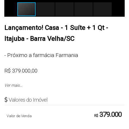
Lançamento! Casa - 1 Suíte + 1 Qt -
Itajuba - Barra Velha/SC
- Próximo a farmácia Farmania
R$ 379.000,00
Ver mais...
Cód.: 5770
Valores do Imóvel
Sugestão 1: R$ 52.000,00 entrada + R$ 23.800,00
FGTS e após pronto, parcelas de R$ 2.180,00
379.000
Valor de Venda
R$