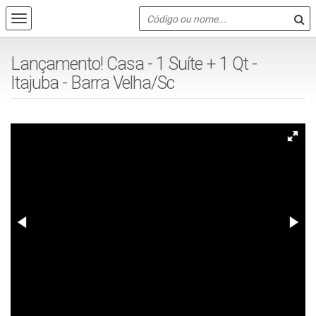
Lançamento! Casa - 1 Suíte + 1 Qt -
Itajuba - Barra Velha/Sc