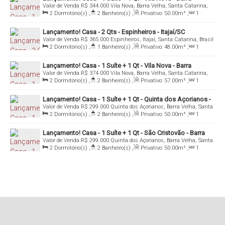
Valor de Venda
R$
344.000
Vila Nova, Barra Velha, Santa Catarina,
Velha/Sc
Brasil
2
Dormitório(s)
,
2
Banheiro(s)
,
Privativo:
50
.00
m²
,
1
Sala(s)
,
1
Suíte(s)
,
Total:
167
.00
m²
,
1
Vaga(s)
Lançamento! Casa - 2 Qts - Espinheiros - Itajaí/SC
Valor de Venda
R$
365.000
Espinheiros, Itajaí, Santa Catarina, Brasil
2
Dormitório(s)
,
1
Banheiro(s)
,
Privativo:
48
.00
m²
,
1
Sala(s)
,
1
Vaga(s)
Lançamento! Casa - 1 Suíte + 1 Qt - Vila Nova - Barra
Valor de Venda
R$
374.000
Vila Nova, Barra Velha, Santa Catarina,
Velha/Sc
Brasil
2
Dormitório(s)
,
2
Banheiro(s)
,
Privativo:
57
.00
m²
,
1
Sala(s)
,
1
Suíte(s)
,
1
Vaga(s)
,
Fundos:
21
.00
m
,
Frente:
6
.00
m
Lançamento! Casa - 1 Suíte + 1 Qt - Quinta dos Açorianos -
Valor de Venda
R$
299.000
Quinta dos Açorianos, Barra Velha, Santa
Barra Velha/SC
Catarina, Brasil
2
Dormitório(s)
,
2
Banheiro(s)
,
Privativo:
50
.00
m²
,
1
Sala(s)
,
1
Suíte(s)
,
Total:
96
.00
m²
,
1
Vaga(s)
Lançamento! Casa - 1 Suíte + 1 Qt - São Cristovão - Barra
Valor de Venda
R$
299.000
Quinta dos Açorianos, Barra Velha, Santa
Velha/SC
Catarina, Brasil
2
Dormitório(s)
,
2
Banheiro(s)
,
Privativo:
50
.00
m²
,
1
Sala(s)
,
1
Suíte(s)
,
1
Vaga(s)
,
Fundos:
16
.00
m
,
Frente:
6
.00
m