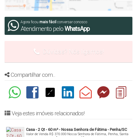
denis@denisalexandreimoveis.com.br
Agora ficou
mais fácil
conversar conosco
Atendimento pelo
WhatsApp
Dúvidas? Nós ligamos!
Compartilhar com...
Veja estes imóveis relacionados!
Casa - 2 Qt - 60 m² - Nossa Senhora de Fátima - Penha/SC
Valor de Venda
R$
370.000
Nossa Senhora de Fátima, Penha, Santa