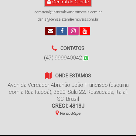
Central do Cliente
comercial@denisalexandreimoveis.com.br
denis@denisalexandreimoveis.com.br
CONTATOS
(47) 999940042
ONDE ESTAMOS
Avenida Vereador Abrahão João Francisco (esquina
com a Rua Itapoá)
,
3520
,
Sala 22
,
Ressacada
,
Itajaí
,
SC
,
Brasil
CRECI: 4813J
Ver no Mapa