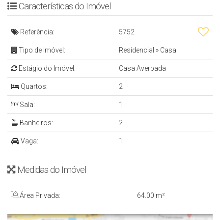
Sugestão 1: R$ 84.000,00 entrada + R$ 36.000,00
Características do Imóvel
FGTS e parcelas fixas de R$ 2.690,00
Referência:
5752
ou
Tipo de Imóvel:
Residencial
»
Casa
Estágio do Imóvel:
Casa Averbada
Sugestão 2 : R$ 84.000,00 entrada + R$ 36.000,00
Quartos:
2
FGTS e parcelas que iniciam em R$ 3.708,00 e
Sala:
1
terminam em R$ 794,00
Banheiros:
2
CASA
Vaga:
1
- 2 Quartos
Medidas do Imóvel
- Sala de Estar e Jantar
- Cozinha
Área Privada:
64
.00
m²
- Banheiro Social