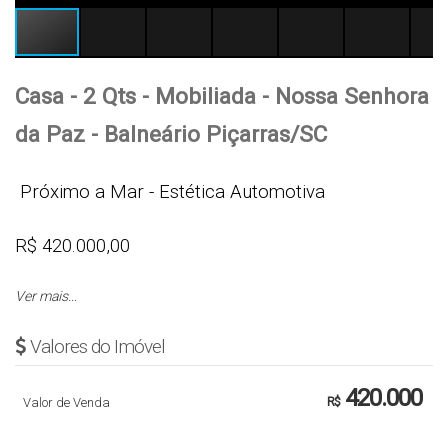
Casa - 2 Qts - Mobiliada - Nossa Senhora
da Paz - Balneário Piçarras/SC
Próximo a Mar - Estética Automotiva
R$ 420.000,00
Ver mais...
Aceita terreno em como entrada na cidade de
Piçarras (mediante avaliação)
Valores do Imóvel
Cód.: 5752
420.000
Valor de Venda
R$