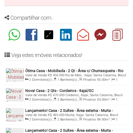
denis@denisalexandreimoveis.com.br
Compartilhar com...
Agende uma visita ao imóvel!
Veja estes imóveis relacionados!
Ótima Casa - Mobiliada - 2 Qt - Área c/ Churrasqueira - Rio
Valor de Venda
R$
450.000
Rio do Meio , Itajaí, Santa Catarina, Brasil
do Meio - Itajaí/SC
2
Dormitório(s)
,
1
Banheiro(s)
,
Privativo:
65
.00
m²
,
1
Sala(s)
,
1
Vaga(s)
,
Útil:
65
.00
m²
Nova! Casa - 2 Qts - Cordeiros - Itajaí/SC
Valor de Venda
R$
470.000
Cordeiros, Itajaí, Santa Catarina, Brasil
2
Dormitório(s)
,
2
Banheiro(s)
,
Privativo:
63
.00
m²
,
1
Sala(s)
,
Total:
123
.00
m²
,
2
Vaga(s)
Lançamento! Casa - 2 Suítes - Área externa - Murta -
Valor de Venda
R$
495.000
Murta, Itajaí, Santa Catarina, Brasil
Itajaí/SC
2
Dormitório(s)
,
2
Banheiro(s)
,
Privativo:
69
.00
m²
,
1
Sala(s)
,
2
Suíte(s)
,
1
Vaga(s)
Lançamento! Casa - 2 Suítes - Área externa - Murta -