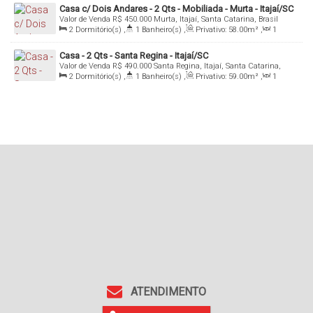
Casa c/ Dois Andares - 2 Qts - Mobiliada - Murta - Itajaí/SC
Valor de Venda
R$
450.000
Murta, Itajaí, Santa Catarina, Brasil
2
Dormitório(s)
,
1
Banheiro(s)
,
Privativo:
58
.00
m²
,
1
Sala(s)
,
1
Vaga(s)
Casa - 2 Qts - Santa Regina - Itajaí/SC
Valor de Venda
R$
490.000
Santa Regina, Itajaí, Santa Catarina,
Brasil
2
Dormitório(s)
,
1
Banheiro(s)
,
Privativo:
59
.00
m²
,
1
Sala(s)
,
1
Vaga(s)
ATENDIMENTO