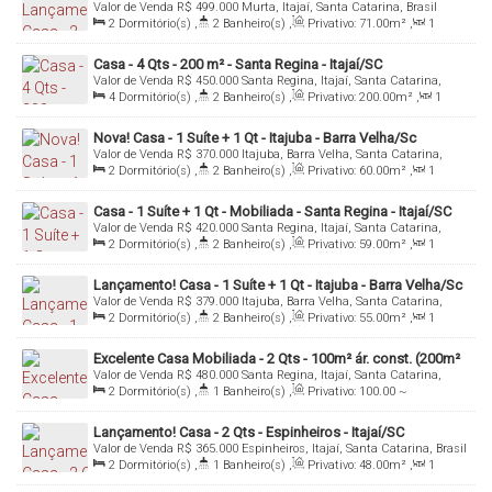
Valor de Venda
R$
499.000
Murta, Itajaí, Santa Catarina, Brasil
Itajaí/SC
2
Dormitório(s)
,
2
Banheiro(s)
,
Privativo:
71
.00
m²
,
1
Sala(s)
,
2
Suíte(s)
,
1
Vaga(s)
Casa - 4 Qts - 200 m² - Santa Regina - Itajaí/SC
Valor de Venda
R$
450.000
Santa Regina, Itajaí, Santa Catarina,
Brasil
4
Dormitório(s)
,
2
Banheiro(s)
,
Privativo:
200
.00
m²
,
1
Sala(s)
,
1
Vaga(s)
Nova! Casa - 1 Suíte + 1 Qt - Itajuba - Barra Velha/Sc
Valor de Venda
R$
370.000
Itajuba, Barra Velha, Santa Catarina,
Brasil
2
Dormitório(s)
,
2
Banheiro(s)
,
Privativo:
60
.00
m²
,
1
Sala(s)
,
1
Suíte(s)
,
2
Vaga(s)
,
Fundos:
23
.00
m
,
Frente:
7
.50
m
Casa - 1 Suíte + 1 Qt - Mobiliada - Santa Regina - Itajaí/SC
Valor de Venda
R$
420.000
Santa Regina, Itajaí, Santa Catarina,
Brasil
2
Dormitório(s)
,
2
Banheiro(s)
,
Privativo:
59
.00
m²
,
1
Sala(s)
,
Total:
100
.00
m²
,
1
Vaga(s)
,
Fundos:
20
.00
m
,
Frente:
12
.00
m
Lançamento! Casa - 1 Suíte + 1 Qt - Itajuba - Barra Velha/Sc
Valor de Venda
R$
379.000
Itajuba, Barra Velha, Santa Catarina,
Brasil
2
Dormitório(s)
,
2
Banheiro(s)
,
Privativo:
55
.00
m²
,
1
Sala(s)
,
1
Suíte(s)
,
1
Vaga(s)
,
Fundos:
17
.00
m
,
Frente:
6
.00
m
Excelente Casa Mobiliada - 2 Qts - 100m² ár. const. (200m²
Valor de Venda
R$
480.000
Santa Regina, Itajaí, Santa Catarina,
Total) - Santa Regina
Brasil
2
Dormitório(s)
,
1
Banheiro(s)
,
Privativo:
100
.00
~
1000
.00
m²
,
1
Sala(s)
,
Total:
200
.00
m²
,
3
Vaga(s)
,
Útil:
100
.00
m²
,
Terreno:
200
.00
m²
,
Fundos:
20
.00
m
,
Frente:
Lançamento! Casa - 2 Qts - Espinheiros - Itajaí/SC
10
.00
m
Valor de Venda
R$
365.000
Espinheiros, Itajaí, Santa Catarina, Brasil
2
Dormitório(s)
,
1
Banheiro(s)
,
Privativo:
48
.00
m²
,
1
Sala(s)
,
1
Vaga(s)