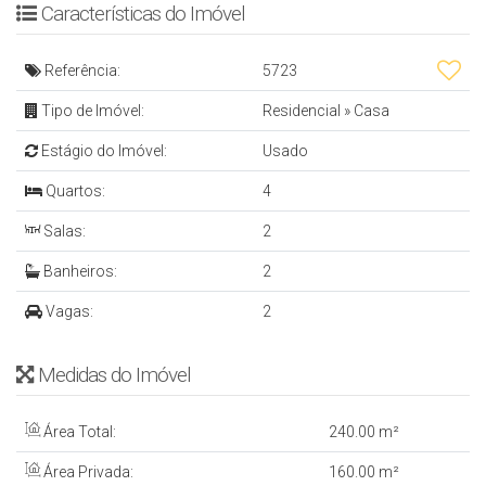
Características do Imóvel
- Cozinha
- Banheiros Sociais
Referência:
5723
- Lavanderia
Tipo de Imóvel:
Residencial
»
Casa
- Área Externa C/ Churrasqueira
Estágio do Imóvel:
Usado
- Banheiro na Área Externa
Quartos:
4
- Vagas de Garagem
- 160 m²
Salas:
2
Banheiros:
2
Mais informações: Inbox, Whatsapp ou Email
Vagas:
2
Denis Alexandre Imóveis
CRECI 4813 J
Medidas do Imóvel
Tel/WhatsApp: (47) 99994-0042
denis@denisalexandreimoveis.com.br
Área Total:
240
.00
m²
Área Privada:
160
.00
m²