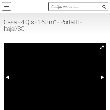
Casa - 4 Qts - 160 m² - Portal II -
Itajaí/SC