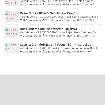
Valor de Venda
R$
650.000
Santa Regina, Itajaí, Santa Catarina,
Brasil
2
Dormitório(s)
,
2
Banheiro(s)
,
Privativo:
140
.00
m²
,
1
Sala(s)
,
Total:
263
.00
m²
,
1
Vaga(s)
Casa - 3 Qts - 100 m² - São Judas - Itajaí/SC
Valor de Venda
R$
636.000
São Judas, Itajaí, Santa Catarina, Brasil
3
Dormitório(s)
,
2
Banheiro(s)
,
Privativo:
100
.00
m²
,
2
Sala(s)
,
2
Vaga(s)
Duas Casas! 4 Qts - São Vicente - Itajaí/SC
Valor de Venda
R$
650.000
São Vicente, Itajaí, Santa Catarina, Brasil
2
Dormitório(s)
,
2
Banheiro(s)
,
Privativo:
100
.00
m²
,
1
Sala(s)
,
1
Suíte(s)
,
Total:
160
.00
m²
,
1
Vaga(s)
,
Fundos:
11
.40
m
,
Frente:
11
.40
m
Casa - 2 Qts - Mobiliada - 4 Vagas - 80 m² - Cordeiros -
Valor de Venda
R$
700.000
Cordeiros, Itajaí, Santa Catarina, Brasil
Itajaí/SC
2
Dormitório(s)
,
2
Banheiro(s)
,
Privativo:
80
.00
m²
,
1
Sala(s)
,
Total:
300
.00
m²
,
2
Vaga(s)