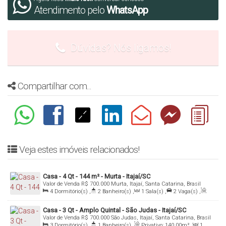
Atendimento pelo
WhatsApp
Dúvidas? Nós ligamos!
Compartilhar com...
Veja estes imóveis relacionados!
Casa - 4 Qt - 144 m² - Murta - Itajaí/SC
Valor de Venda
R$
700.000
Murta, Itajaí, Santa Catarina, Brasil
4
Dormitório(s)
,
2
Banheiro(s)
,
1
Sala(s)
,
2
Vaga(s)
,
Útil:
144
.00
m²
Casa - 3 Qt - Amplo Quintal - São Judas - Itajaí/SC
Valor de Venda
R$
700.000
São Judas, Itajaí, Santa Catarina, Brasil
3
Dormitório(s)
,
1
Banheiro(s)
,
Privativo:
140
.00
m²
,
1