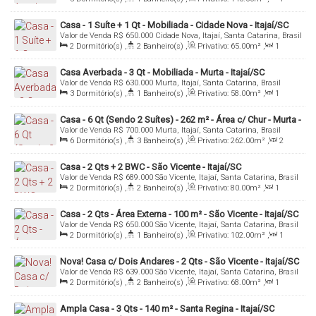
Sala(s)
,
1
Vaga(s)
,
Útil:
140
.00
m²
Casa - 1 Suíte + 1 Qt - Mobiliada - Cidade Nova - Itajaí/SC
Valor de Venda
R$
650.000
Cidade Nova, Itajaí, Santa Catarina, Brasil
2
Dormitório(s)
,
2
Banheiro(s)
,
Privativo:
65
.00
m²
,
1
Sala(s)
,
1
Suíte(s)
,
2
Vaga(s)
,
Útil:
65
.00
m²
Casa Averbada - 3 Qt - Mobiliada - Murta - Itajaí/SC
Valor de Venda
R$
630.000
Murta, Itajaí, Santa Catarina, Brasil
3
Dormitório(s)
,
1
Banheiro(s)
,
Privativo:
58
.00
m²
,
1
Sala(s)
,
1
Vaga(s)
,
Útil:
58
.00
m²
Casa - 6 Qt (Sendo 2 Suítes) - 262 m² - Área c/ Chur - Murta -
Valor de Venda
R$
700.000
Murta, Itajaí, Santa Catarina, Brasil
Itajaí/SC
6
Dormitório(s)
,
3
Banheiro(s)
,
Privativo:
262
.00
m²
,
2
Sala(s)
,
2
Suíte(s)
,
5
Vaga(s)
Casa - 2 Qts + 2 BWC - São Vicente - Itajaí/SC
Valor de Venda
R$
689.000
São Vicente, Itajaí, Santa Catarina, Brasil
2
Dormitório(s)
,
2
Banheiro(s)
,
Privativo:
80
.00
m²
,
1
Sala(s)
,
2
Vaga(s)
Casa - 2 Qts - Área Externa - 100 m² - São Vicente - Itajaí/SC
Valor de Venda
R$
650.000
São Vicente, Itajaí, Santa Catarina, Brasil
2
Dormitório(s)
,
1
Banheiro(s)
,
Privativo:
102
.00
m²
,
1
Sala(s)
,
2
Vaga(s)
Nova! Casa c/ Dois Andares - 2 Qts - São Vicente - Itajaí/SC
Valor de Venda
R$
639.000
São Vicente, Itajaí, Santa Catarina, Brasil
2
Dormitório(s)
,
2
Banheiro(s)
,
Privativo:
68
.00
m²
,
1
Sala(s)
,
1
Vaga(s)
Ampla Casa - 3 Qts - 140 m² - Santa Regina - Itajaí/SC