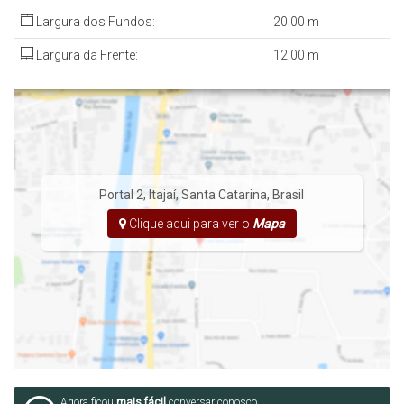
Agende uma visita ao imóvel!
Largura dos Fundos:
20
.00
m
Largura da Frente:
12
.00
m
Portal 2
,
Itajaí
,
Santa Catarina
,
Brasil
Clique aqui para ver o
Mapa
Agora ficou
mais fácil
conversar conosco