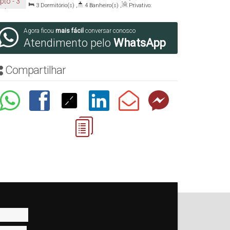
Catarina, Brasil
3
Dormitório(s)
,
4
Banheiro(s)
,
Privativo:
122
.00
m²
,
1
Sala(s)
,
3
Suíte(s)
,
3
Vaga(s)
Agora ficou
mais fácil
conversar conosco
Atendimento pelo
WhatsApp
Compartilhar