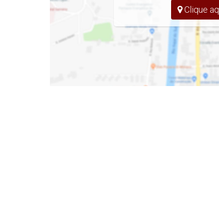
- Sacada Com Churrasqueira
Clique aq
- Área de Serviço
EMPREENDIMENTO
- Salão de Festas
- Sala de Jogos
- Espaço Kids
- Espaço Gourmet
- Espaço Fitness / Academia
- Piscina infantil / Adulto
- Área de Churrasqueiras
Entrega em Dezembro/2025