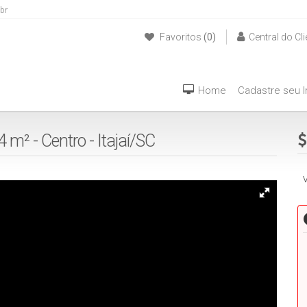
br
Favoritos
(0)
Central do Cli
(47) 999940042
Home
Cadastre seu 
4 m² - Centro - Itajaí/SC