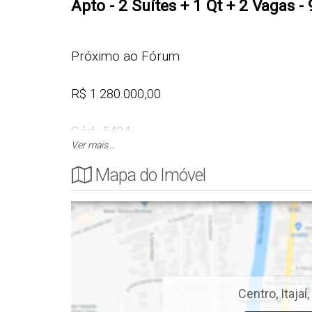
Apto - 2 Suítes + 1 Qt + 2 Vagas - 
Próximo ao Fórum
R$ 1.280.000,00
Cód.: 5434
Ver mais...
Mapa do Imóvel
APARTAMENTO
- 2 Suítes
- 1 Quarto
- Sala de Estar/Jantar
- Cozinha
Centro
,
Itajaí
,
- Banheiro Social