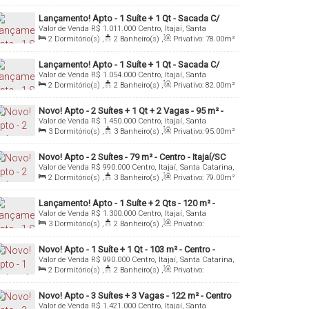
107
.00
m²
,
1
Sala(s)
,
1
Suíte(s)
,
1
Vaga(s)
Lançamento! Apto - 1 Suíte + 1 Qt - Sacada C/
Valor de Venda
R$
1.011.000
Centro, Itajaí, Santa
Chur - 78 M² - Centro - Itajaí/Sc
Catarina, Brasil
2
Dormitório(s)
,
2
Banheiro(s)
,
Privativo:
78
.00
m²
,
1
Sala(s)
,
1
Suíte(s)
Lançamento! Apto - 1 Suíte + 1 Qt - Sacada C/
Valor de Venda
R$
1.054.000
Centro, Itajaí, Santa
Chur - 82 M² - Centro - Itajaí/Sc
Catarina, Brasil
2
Dormitório(s)
,
2
Banheiro(s)
,
Privativo:
82
.00
m²
,
1
Sala(s)
,
1
Suíte(s)
,
1
Vaga(s)
Novo! Apto - 2 Suítes + 1 Qt + 2 Vagas - 95 m² -
Valor de Venda
R$
1.450.000
Centro, Itajaí, Santa
Centro - Itajaí/SC
Catarina, Brasil
3
Dormitório(s)
,
3
Banheiro(s)
,
Privativo:
95
.00
m²
,
1
Sala(s)
,
2
Suíte(s)
,
2
Vaga(s)
Novo! Apto - 2 Suítes - 79 m² - Centro - Itajaí/SC
Valor de Venda
R$
990.000
Centro, Itajaí, Santa Catarina,
Brasil
2
Dormitório(s)
,
3
Banheiro(s)
,
Privativo:
79
.00
m²
,
1
Sala(s)
,
2
Suíte(s)
,
1
Vaga(s)
Lançamento! Apto - 1 Suíte + 2 Qts - 120 m² -
Valor de Venda
R$
1.300.000
Centro, Itajaí, Santa
Centro - Itajaí/SC
Catarina, Brasil
3
Dormitório(s)
,
2
Banheiro(s)
,
Privativo:
120
.00
m²
,
1
Sala(s)
,
1
Suíte(s)
,
2
Vaga(s)
Novo! Apto - 1 Suíte + 1 Qt - 103 m² - Centro -
Valor de Venda
R$
990.000
Centro, Itajaí, Santa Catarina,
Itajaí/SC
Brasil
2
Dormitório(s)
,
2
Banheiro(s)
,
Privativo:
103
.00
m²
,
1
Sala(s)
,
1
Suíte(s)
,
2
Vaga(s)
Novo! Apto - 3 Suítes + 3 Vagas - 122 m² - Centro
Valor de Venda
R$
1.421.000
Centro, Itajaí, Santa
- Itajaí/SC