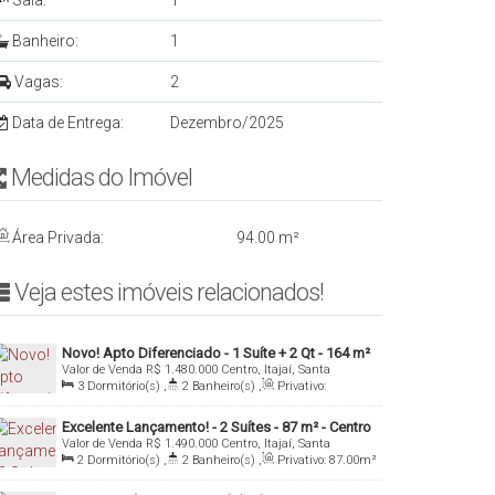
Sala:
1
Banheiro:
1
Vagas:
2
Data de Entrega:
Dezembro/2025
Medidas do Imóvelㅤ ㅤㅤ ㅤㅤ ㅤ
Área Privada:
94
.00
m²
Veja estes imóveis relacionados!ㅤ
Novo! Apto Diferenciado - 1 Suíte + 2 Qt - 164 m²
Valor de Venda
R$
1.480.000
Centro, Itajaí, Santa
- 2 Vagas - Centro - Itajaí/SC
Catarina, Brasil
3
Dormitório(s)
,
2
Banheiro(s)
,
Privativo:
164
.00
m²
,
1
Sala(s)
,
1
Suíte(s)
,
2
Vaga(s)
Excelente Lançamento! - 2 Suítes - 87 m² - Centro
Valor de Venda
R$
1.490.000
Centro, Itajaí, Santa
- Itajaí/SC
Catarina, Brasil
2
Dormitório(s)
,
2
Banheiro(s)
,
Privativo:
87
.00
m²
,
1
Sala(s)
,
2
Suíte(s)
,
2
Vaga(s)
,
Útil:
87
.00
m²