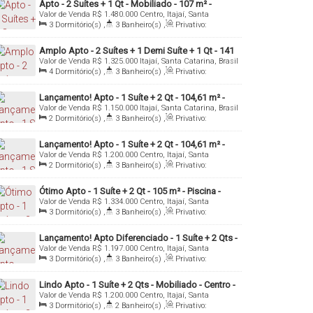
Apto - 2 Suítes + 1 Qt - Mobiliado - 107 m² -
Valor de Venda
R$
1.480.000
Centro, Itajaí, Santa
Centro - Itajaí
Catarina, Brasil
3
Dormitório(s)
,
3
Banheiro(s)
,
Privativo:
107
.00
m²
,
1
Sala(s)
,
2
Suíte(s)
,
2
Vaga(s)
,
Útil:
107
.00
m²
Amplo Apto - 2 Suítes + 1 Demi Suíte + 1 Qt - 141
Valor de Venda
R$
1.325.000
Itajaí, Santa Catarina, Brasil
m² - Centro - Itajaí/SC
4
Dormitório(s)
,
3
Banheiro(s)
,
Privativo:
141
.00
m²
,
1
Sala(s)
,
3
Suíte(s)
,
1
Vaga(s)
,
Útil:
141
.00
m²
Lançamento! Apto - 1 Suíte + 2 Qt - 104,61 m² -
Valor de Venda
R$
1.150.000
Itajaí, Santa Catarina, Brasil
Centro - Itajaí/Sc
2
Dormitório(s)
,
3
Banheiro(s)
,
Privativo:
104
.61
m²
,
1
Sala(s)
,
1
Suíte(s)
,
Total:
104
.61
m²
,
2
Vaga(s)
,
Útil:
104
.61
m²
Lançamento! Apto - 1 Suíte + 2 Qt - 104,61 m² -
Valor de Venda
R$
1.200.000
Centro, Itajaí, Santa
Centro - Itajaí/Sc
Catarina, Brasil
2
Dormitório(s)
,
3
Banheiro(s)
,
Privativo:
104
.61
m²
,
1
Sala(s)
,
1
Suíte(s)
,
Total:
104
.61
m²
,
1
Vaga(s)
,
Útil:
104
.61
m²
Ótimo Apto - 1 Suíte + 2 Qt - 105 m² - Piscina -
Valor de Venda
R$
1.334.000
Centro, Itajaí, Santa
Fazenda - Ítajai/SC
Catarina, Brasil
3
Dormitório(s)
,
3
Banheiro(s)
,
Privativo:
105
.00
m²
,
1
Sala(s)
,
1
Suíte(s)
,
1
Vaga(s)
Lançamento! Apto Diferenciado - 1 Suíte + 2 Qts -
Valor de Venda
R$
1.197.000
Centro, Itajaí, Santa
138 m² - Centro - Itajaí/SC
Catarina, Brasil
3
Dormitório(s)
,
3
Banheiro(s)
,
Privativo:
138
.00
m²
,
1
Sala(s)
,
1
Suíte(s)
,
Total:
162
.00
m²
,
2
Vaga(s)
Lindo Apto - 1 Suíte + 2 Qts - Mobiliado - Centro -
Valor de Venda
R$
1.200.000
Centro, Itajaí, Santa
Itajaí/SC
Catarina, Brasil
3
Dormitório(s)
,
2
Banheiro(s)
,
Privativo: