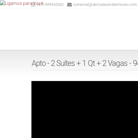
(47) 999940042
comercial@denisalexandreimoveis.com.
Apto - 2 Suítes + 1 Qt + 2 Vagas - 9