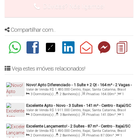
Dúvidas? Nós ligamos!
Compartilhar com...
Veja estes imóveis relacionados!
Novo! Apto Diferenciado - 1 Suíte + 2 Qt - 164 m² - 2 Vagas -
Valor de Venda
R$
1.480.000
Centro, Itajaí, Santa Catarina, Brasil
Centro - Itajaí/SC
3
Dormitório(s)
,
2
Banheiro(s)
,
Privativo:
164
.00
m²
,
1
Sala(s)
,
1
Suíte(s)
,
2
Vaga(s)
Excelente Apto - Novo - 3 Suítes - 141 m² - Centro - Itajaí/SC
Valor de Venda
R$
1.911.000
Centro, Itajaí, Santa Catarina, Brasil
3
Dormitório(s)
,
3
Banheiro(s)
,
Privativo:
141
.00
m²
,
1
Sala(s)
,
3
Suíte(s)
,
Total:
258
.00
m²
,
2
Vaga(s)
,
Útil:
141
.00
m²
Excelente Lançamento! - 2 Suítes - 87 m² - Centro - Itajaí/SC
Valor de Venda
R$
1.490.000
Centro, Itajaí, Santa Catarina, Brasil
2
Dormitório(s)
,
2
Banheiro(s)
,
Privativo:
87
.00
m²
,
1