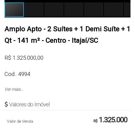
Amplo Apto - 2 Suítes + 1 Demi Suíte + 1
Qt - 141 m² - Centro - Itajaí/SC
R$ 1.325.000,00
Cod:. 4994
Ver mais...
APARTAMENTO
Valores do Imóvel
- 1 Suíte Master com Closet e Banheira de
Hidromassagem
1.325.000
Valor de Venda
R$
- 1 Suíte
- 1 Demi Suíte