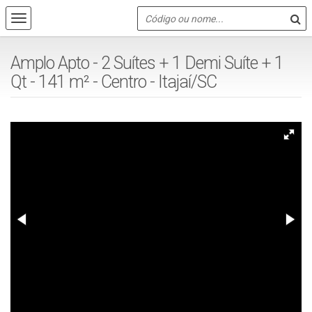
Amplo Apto - 2 Suítes + 1 Demi Suíte + 1
Qt - 141 m² - Centro - Itajaí/SC