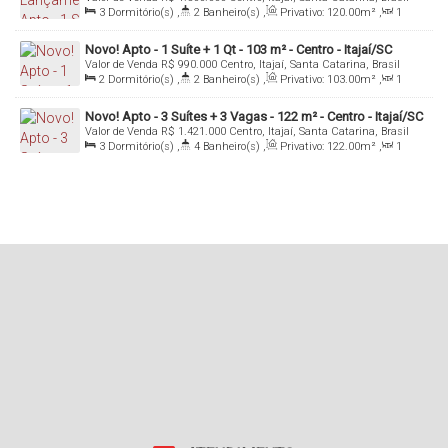
Itajaí/SC
3
Dormitório(s)
,
2
Banheiro(s)
,
Privativo:
120
.00
m²
,
1
Sala(s)
,
1
Suíte(s)
,
2
Vaga(s)
Novo! Apto - 1 Suíte + 1 Qt - 103 m² - Centro - Itajaí/SC
Valor de Venda
R$
990.000
Centro, Itajaí, Santa Catarina, Brasil
2
Dormitório(s)
,
2
Banheiro(s)
,
Privativo:
103
.00
m²
,
1
Sala(s)
,
1
Suíte(s)
,
2
Vaga(s)
Novo! Apto - 3 Suítes + 3 Vagas - 122 m² - Centro - Itajaí/SC
Valor de Venda
R$
1.421.000
Centro, Itajaí, Santa Catarina, Brasil
3
Dormitório(s)
,
4
Banheiro(s)
,
Privativo:
122
.00
m²
,
1
Sala(s)
,
3
Suíte(s)
,
3
Vaga(s)