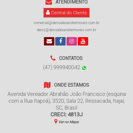
ATENDIMENTO
Central do Cliente
comercial@denisalexandreimoveis.com.br
denis@denisalexandreimoveis.com.br
CONTATOS
(47) 999940042
ONDE ESTAMOS
Avenida Vereador Abrahão João Francisco (esquina
com a Rua Itapoá)
,
3520
,
Sala 22
,
Ressacada
,
Itajaí
,
SC
,
Brasil
CRECI: 4813J
Ver no Mapa