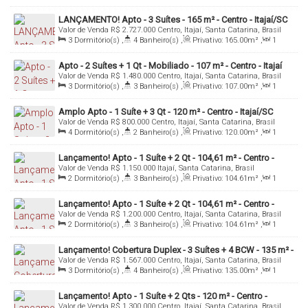
Sala(s)
,
2
Suíte(s)
,
2
Vaga(s)
,
Útil:
87
.00
m²
LANÇAMENTO! Apto - 3 Suítes - 165 m² - Centro - Itajaí/SC
Valor de Venda
R$
2.727.000
Centro, Itajaí, Santa Catarina, Brasil
3
Dormitório(s)
,
4
Banheiro(s)
,
Privativo:
165
.00
m²
,
1
Sala(s)
,
3
Suíte(s)
,
3
Vaga(s)
,
Útil:
165
.00
m²
Apto - 2 Suítes + 1 Qt - Mobiliado - 107 m² - Centro - Itajaí
Valor de Venda
R$
1.480.000
Centro, Itajaí, Santa Catarina, Brasil
3
Dormitório(s)
,
3
Banheiro(s)
,
Privativo:
107
.00
m²
,
1
Sala(s)
,
2
Suíte(s)
,
2
Vaga(s)
,
Útil:
107
.00
m²
Amplo Apto - 1 Suíte + 3 Qt - 120 m² - Centro - Itajaí/SC
Valor de Venda
R$
800.000
Centro, Itajaí, Santa Catarina, Brasil
4
Dormitório(s)
,
2
Banheiro(s)
,
Privativo:
120
.00
m²
,
1
Sala(s)
,
1
Suíte(s)
,
1
Vaga(s)
,
Útil:
120
.00
m²
Lançamento! Apto - 1 Suíte + 2 Qt - 104,61 m² - Centro -
Valor de Venda
R$
1.150.000
Itajaí, Santa Catarina, Brasil
Itajaí/Sc
2
Dormitório(s)
,
3
Banheiro(s)
,
Privativo:
104
.61
m²
,
1
Sala(s)
,
1
Suíte(s)
,
Total:
104
.61
m²
,
2
Vaga(s)
,
Útil:
104
.61
m²
Lançamento! Apto - 1 Suíte + 2 Qt - 104,61 m² - Centro -
Valor de Venda
R$
1.200.000
Centro, Itajaí, Santa Catarina, Brasil
Itajaí/Sc
2
Dormitório(s)
,
3
Banheiro(s)
,
Privativo:
104
.61
m²
,
1
Sala(s)
,
1
Suíte(s)
,
Total:
104
.61
m²
,
1
Vaga(s)
,
Útil:
104
.61
m²
Lançamento! Cobertura Duplex - 3 Suítes + 4 BCW - 135 m² -
Valor de Venda
R$
1.567.000
Centro, Itajaí, Santa Catarina, Brasil
Centro - Itajaí/SC
3
Dormitório(s)
,
4
Banheiro(s)
,
Privativo:
135
.00
m²
,
1
Sala(s)
,
3
Suíte(s)
,
Total:
160
.00
~ 168
.00
m²
,
2
Vaga(s)
Lançamento! Apto - 1 Suíte + 2 Qts - 120 m² - Centro -
Valor de Venda
R$
1.300.000
Centro, Itajaí, Santa Catarina, Brasil