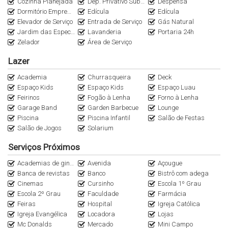
Cozinha Planejada
Dep. Privativo Subsolo
Despensa
Tel: 47 3311-4400 ou 99994-0042
Dormitório Empregada
Edícula
Edícula
WhatsApp: (47) 99994-0042
Elevador de Serviço
Entrada de Serviço
Gás Natural
Jardim das Especiarias
Lavanderia
Portaria 24h
denis@denisalexandreimoveis.com.br
Zelador
Área de Serviço
Lazer
Agende uma visita ao imóvel!
Academia
Churrasqueira
Deck
Espaço Kids
Espaço Kids
Espaço Luau
Feirinos
Fogão à Lenha
Forno à Lenha
Garage Band
Garden Barbecue
Lounge
Piscina
Piscina Infantil
Salão de Festas
Salão de Jogos
Solarium
Serviços Próximos
Academias de ginástica
Avenida
Açougue
Banca de revistas
Banco
Bistrô com adega
Cinemas
Cursinho
Escola 1º Grau
Escola 2º Grau
Faculdade
Farmácia
Feiras
Hospital
Igreja Católica
Igreja Evangélica
Locadora
Lojas
Mc Donalds
Mercado
Mini Campo