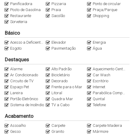
Panificadora
Pizzaria
Ponto de circular
Posto de Gasolina
Praia
Praça/Parque
Restaurante
Sacolão
Shopping
Sorveteria
Básico
Acesso a Deficientes
Elevador
Energia
Esgoto
Pavimentação
Água
Destaques
Alarme
Alto Padrão
Aquecimento Central
Ar Condicionado
Bicicletário
Car Wash
Circuito de TV
Decorado
Escritório
Espaço Pet
Frente para o Mar
Internet
Lareira
Litoral
Parabólica Compartilhada
Portão Eletrônico
Quadra Mar
Quintal
Sistema de Incêndio
TV a Cabo
Telefone
Acabamento
Assoalho
Carpete
Carpete Madeira
Gesso
Granito
Mármore