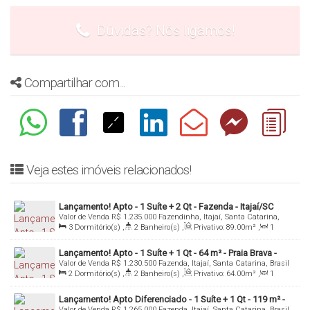
Dúvidas? Nós ligamos!
Compartilhar com...
Veja estes imóveis relacionados!
Lançamento! Apto - 1 Suíte + 2 Qt - Fazenda - Itajaí/SC
Valor de Venda
R$
1.235.000
Fazendinha, Itajaí, Santa Catarina,
Brasil
3
Dormitório(s)
,
2
Banheiro(s)
,
Privativo:
89
.00
m²
,
1
Sala(s)
,
1
Suíte(s)
,
Total:
132
.00
m²
,
2
Vaga(s)
,
Útil:
89
.00
m²
Lançamento! Apto - 1 Suíte + 1 Qt - 64 m² - Praia Brava -
Valor de Venda
R$
1.230.500
Fazenda, Itajaí, Santa Catarina, Brasil
Itajaí/SC
2
Dormitório(s)
,
2
Banheiro(s)
,
Privativo:
64
.00
m²
,
1
Sala(s)
,
1
Suíte(s)
,
1
Vaga(s)
,
Útil:
64
.00
m²
Lançamento! Apto Diferenciado - 1 Suíte + 1 Qt - 119 m² -
Valor de Venda
R$
1.265.000
Fazenda, Itajaí, Santa Catarina, Brasil