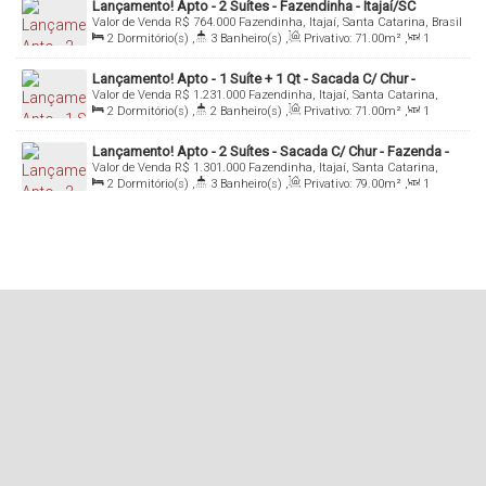
Lançamento! Apto - 2 Suítes - Fazendinha - Itajaí/SC
Valor de Venda
R$
764.000
Fazendinha, Itajaí, Santa Catarina, Brasil
2
Dormitório(s)
,
3
Banheiro(s)
,
Privativo:
71
.00
m²
,
1
Sala(s)
,
2
Suíte(s)
,
Total:
103
.00
m²
,
1
Vaga(s)
Lançamento! Apto - 1 Suíte + 1 Qt - Sacada C/ Chur -
Valor de Venda
R$
1.231.000
Fazendinha, Itajaí, Santa Catarina,
Fazenda - Itajaí/SC
Brasil
2
Dormitório(s)
,
2
Banheiro(s)
,
Privativo:
71
.00
m²
,
1
Sala(s)
,
1
Suíte(s)
,
Total:
114
.00
m²
,
1
Vaga(s)
Lançamento! Apto - 2 Suítes - Sacada C/ Chur - Fazenda -
Valor de Venda
R$
1.301.000
Fazendinha, Itajaí, Santa Catarina,
Itajaí/SC
Brasil
2
Dormitório(s)
,
3
Banheiro(s)
,
Privativo:
79
.00
m²
,
1
Sala(s)
,
2
Suíte(s)
,
Total:
129
.00
m²
,
1
Vaga(s)