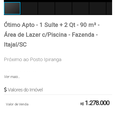
Ótimo Apto - 1 Suíte + 2 Qt - 90 m² -
Área de Lazer c/Piscina - Fazenda -
Itajaí/SC
Próximo ao Posto Ipiranga
R$ 1.278.000,00
Ver mais...
Os Valores Podem Sofrer Alterações Sem Aviso
Valores do Imóvel
Prévio!!
1.278.000
Valor de Venda
R$
Cód.: 5298