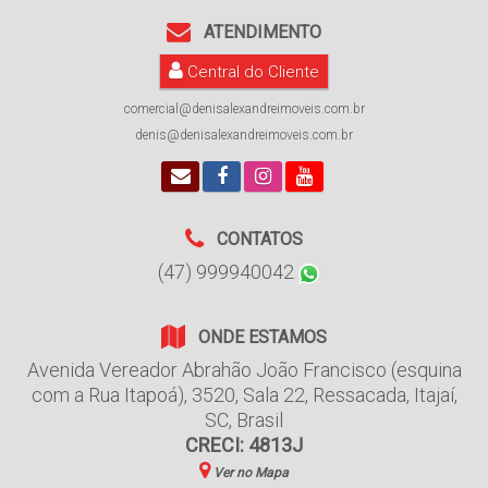
ATENDIMENTO
Central do Cliente
comercial@denisalexandreimoveis.com.br
denis@denisalexandreimoveis.com.br
CONTATOS
(47) 999940042
ONDE ESTAMOS
Avenida Vereador Abrahão João Francisco (esquina
com a Rua Itapoá)
,
3520
,
Sala 22
,
Ressacada
,
Itajaí
,
SC
,
Brasil
CRECI: 4813J
Ver no Mapa