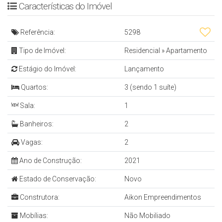
Características do Imóvel
APARTAMENTO
Referência:
5298
- 1 Suite
Tipo de Imóvel:
Residencial
»
Apartamento
- 2 Quartos
Estágio do Imóvel:
Lançamento
- Sala de Estar e Jantar
- Cozinha Integrada
Quartos:
3 (sendo 1 suíte)
- Infra para Água Quente e Fria
Sala:
1
- Sacada c/ Churrasqueira
Banheiros:
2
- Acabamento em Gesso
Vagas:
2
- 90 m²
Ano de Construção:
2021
Empreendimento
Estado de Conservação:
Novo
- Academia
Construtora:
Aikon Empreendimentos
- Bicicletário
Mobílias:
Não Mobiliado