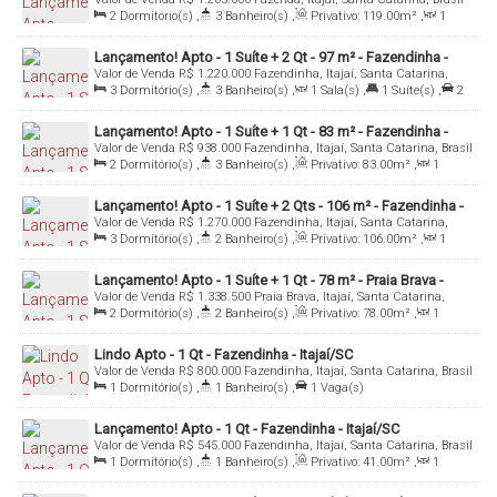
Fazenda - Itajaí/SC
2
Dormitório(s)
,
3
Banheiro(s)
,
Privativo:
119
.00
m²
,
1
Sala(s)
,
1
Suíte(s)
,
2
Vaga(s)
,
Útil:
119
.00
m²
Lançamento! Apto - 1 Suíte + 2 Qt - 97 m² - Fazendinha -
Valor de Venda
R$
1.220.000
Fazendinha, Itajaí, Santa Catarina,
Itajaí/SC
Brasil
3
Dormitório(s)
,
3
Banheiro(s)
,
1
Sala(s)
,
1
Suíte(s)
,
2
Vaga(s)
,
Útil:
97
.00
m²
Lançamento! Apto - 1 Suíte + 1 Qt - 83 m² - Fazendinha -
Valor de Venda
R$
938.000
Fazendinha, Itajaí, Santa Catarina, Brasil
Itajaí/SC
2
Dormitório(s)
,
3
Banheiro(s)
,
Privativo:
83
.00
m²
,
1
Sala(s)
,
1
Suíte(s)
,
2
Vaga(s)
Lançamento! Apto - 1 Suíte + 2 Qts - 106 m² - Fazendinha -
Valor de Venda
R$
1.270.000
Fazendinha, Itajaí, Santa Catarina,
Itajaí/SC
Brasil
3
Dormitório(s)
,
2
Banheiro(s)
,
Privativo:
106
.00
m²
,
1
Sala(s)
,
1
Suíte(s)
,
2
Vaga(s)
Lançamento! Apto - 1 Suíte + 1 Qt - 78 m² - Praia Brava -
Valor de Venda
R$
1.338.500
Praia Brava, Itajaí, Santa Catarina,
Itajaí/SC
Brasil
2
Dormitório(s)
,
2
Banheiro(s)
,
Privativo:
78
.00
m²
,
1
Sala(s)
,
1
Suíte(s)
,
1
Vaga(s)
,
Útil:
78
.00
m²
Lindo Apto - 1 Qt - Fazendinha - Itajaí/SC
Valor de Venda
R$
800.000
Fazendinha, Itajaí, Santa Catarina, Brasil
1
Dormitório(s)
,
1
Banheiro(s)
,
1
Vaga(s)
Lançamento! Apto - 1 Qt - Fazendinha - Itajaí/SC
Valor de Venda
R$
545.000
Fazendinha, Itajaí, Santa Catarina, Brasil
1
Dormitório(s)
,
1
Banheiro(s)
,
Privativo:
41
.00
m²
,
1
Sala(s)
,
Total:
60
.00
m²
,
1
Vaga(s)