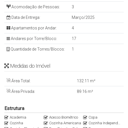
- Brinquedoteca
Acomodação de Pessoas:
3
- Elevador
Data de Entrega:
Março/2025
- Espaço Gourmet
- Hall de Entrada Decorado e Mobiliado
Apartamentos por Andar:
4
- Piscina
Andares por Torre/Bloco:
17
- Playground
Quantidade de Torres/Blocos:
1
- Pub
- Sala de Jogos
Medidas do Imóvel
- Sala de Reunião
- Salão de Festas
Área Total:
132
.11
m²
-Solarium
Área Privada:
89
.16
m²
Mais informações: Inbox, Whatsapp ou Email
Estrutura
Denis Alexandre - Negócios Imobiliários
Academia
Acesso Biométrico
Copa
CRECI 4813 J
Cozinha
Cozinha Americana
Cozinha Independente