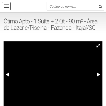
Ótimo Apto - 1 Suíte + 2 Qt - 90 m² - Área
de Lazer c/Piscina - Fazenda - Itajaí/SC