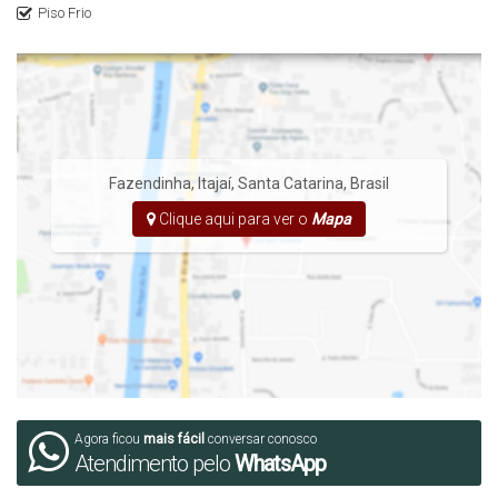
Piso Frio
Fazendinha
,
Itajaí
,
Santa Catarina
,
Brasil
Clique aqui para ver o
Mapa
Agora ficou
mais fácil
conversar conosco
Atendimento pelo
WhatsApp