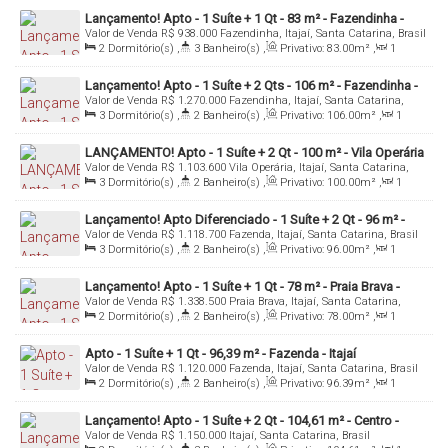
- Espaço funcional;
Lançamento! Apto - 1 Suíte + 1 Qt - 83 m² - Fazendinha -
- Lavanderia coletiva;
Valor de Venda
R$
938.000
Fazendinha, Itajaí, Santa Catarina, Brasil
Itajaí/SC
2
Dormitório(s)
,
3
Banheiro(s)
,
Privativo:
83
.00
m²
,
1
- Sala de jogos;
Sala(s)
,
1
Suíte(s)
,
2
Vaga(s)
Lançamento! Apto - 1 Suíte + 2 Qts - 106 m² - Fazendinha -
- Terraço;
Valor de Venda
R$
1.270.000
Fazendinha, Itajaí, Santa Catarina,
Itajaí/SC
Brasil
3
Dormitório(s)
,
2
Banheiro(s)
,
Privativo:
106
.00
m²
,
1
- Espaço zen;
Sala(s)
,
1
Suíte(s)
,
2
Vaga(s)
LANÇAMENTO! Apto - 1 Suíte + 2 Qt - 100 m² - Vila Operária
- Espaço kids;
Valor de Venda
R$
1.103.600
Vila Operária, Itajaí, Santa Catarina,
- Itajaí/SC
Brasil
3
Dormitório(s)
,
2
Banheiro(s)
,
Privativo:
100
.00
m²
,
1
- Brinquedoteca;
Sala(s)
,
1
Suíte(s)
,
2
Vaga(s)
,
Útil:
100
.00
m²
- Playground;
Lançamento! Apto Diferenciado - 1 Suíte + 2 Qt - 96 m² -
Valor de Venda
R$
1.118.700
Fazenda, Itajaí, Santa Catarina, Brasil
Fazenda - Itajaí/SC
3
Dormitório(s)
,
2
Banheiro(s)
,
Privativo:
96
.00
m²
,
1
Sala(s)
,
1
Suíte(s)
,
2
Vaga(s)
,
Útil:
96
.00
m²
(Renda usada para simulação R$, para cada renda
Lançamento! Apto - 1 Suíte + 1 Qt - 78 m² - Praia Brava -
fica em um formato, solicite sua simulação com
Valor de Venda
R$
1.338.500
Praia Brava, Itajaí, Santa Catarina,
Itajaí/SC
Brasil
2
Dormitório(s)
,
2
Banheiro(s)
,
Privativo:
78
.00
m²
,
1
seus dados)
Sala(s)
,
1
Suíte(s)
,
1
Vaga(s)
,
Útil:
78
.00
m²
Apto - 1 Suíte + 1 Qt - 96,39 m² - Fazenda - Itajaí
Valor de Venda
R$
1.120.000
Fazenda, Itajaí, Santa Catarina, Brasil
2
Dormitório(s)
,
2
Banheiro(s)
,
Privativo:
96
.39
m²
,
1
Data de Entrega para Dezembro/2026
Sala(s)
,
1
Suíte(s)
,
2
Vaga(s)
,
Útil:
96
.39
m²
Lançamento! Apto - 1 Suíte + 2 Qt - 104,61 m² - Centro -
Valor de Venda
R$
1.150.000
Itajaí, Santa Catarina, Brasil
Itajaí/Sc
INCORPORAÇÃO:M- 70.125