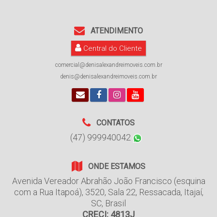
ATENDIMENTO
Central do Cliente
comercial@denisalexandreimoveis.com.br
denis@denisalexandreimoveis.com.br
CONTATOS
(47) 999940042
ONDE ESTAMOS
Avenida Vereador Abrahão João Francisco (esquina
com a Rua Itapoá)
,
3520
,
Sala 22
,
Ressacada
,
Itajaí
,
SC
,
Brasil
CRECI: 4813J