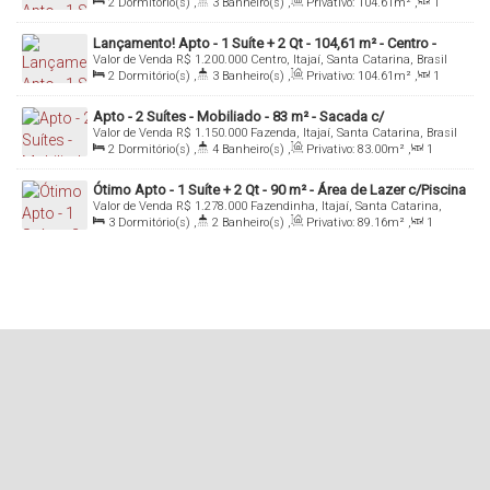
2
Dormitório(s)
,
3
Banheiro(s)
,
Privativo:
104
.61
m²
,
1
Sala(s)
,
1
Suíte(s)
,
Total:
104
.61
m²
,
2
Vaga(s)
,
Útil:
104
.61
m²
Lançamento! Apto - 1 Suíte + 2 Qt - 104,61 m² - Centro -
Mais informações: Inbox, Whatsapp ou Email
Valor de Venda
R$
1.200.000
Centro, Itajaí, Santa Catarina, Brasil
Itajaí/Sc
2
Dormitório(s)
,
3
Banheiro(s)
,
Privativo:
104
.61
m²
,
1
Denis Alexandre Imóveis
Sala(s)
,
1
Suíte(s)
,
Total:
104
.61
m²
,
1
Vaga(s)
,
Útil:
104
.61
m²
Apto - 2 Suítes - Mobiliado - 83 m² - Sacada c/
CRECI 4813 J
Valor de Venda
R$
1.150.000
Fazenda, Itajaí, Santa Catarina, Brasil
Churrasqueira - Itajai/SC
2
Dormitório(s)
,
4
Banheiro(s)
,
Privativo:
83
.00
m²
,
1
Tel/WhatsApp: (47) 99994-0042
Sala(s)
,
2
Suíte(s)
,
Total:
83
.00
m²
,
1
Vaga(s)
,
Útil:
83
.00
m²
denis@denisalexandreimoveis.com.br
Ótimo Apto - 1 Suíte + 2 Qt - 90 m² - Área de Lazer c/Piscina
Valor de Venda
R$
1.278.000
Fazendinha, Itajaí, Santa Catarina,
- Fazenda - Itajaí/SC
Brasil
3
Dormitório(s)
,
2
Banheiro(s)
,
Privativo:
89
.16
m²
,
1
Sala(s)
,
1
Suíte(s)
,
Total:
132
.11
m²
,
2
Vaga(s)
Agende uma visita ao imóvel!