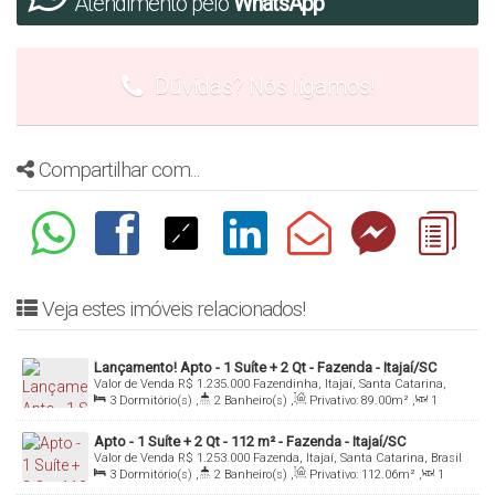
Atendimento pelo
WhatsApp
- Bicicletário;
- Oficina de manutenção;
Dúvidas? Nós ligamos!
- Central de abastecimento de carro elétrico;
- Área para boxes de praia;
- Mini Quadra Poliesportiva;
Compartilhar com...
- Horta;
- Área externa;
- Ducha;
- Espaço Pet;
Veja estes imóveis relacionados!
- Área de piscina adulto e infantil, com prainha;
- SPA;
Lançamento! Apto - 1 Suíte + 2 Qt - Fazenda - Itajaí/SC
Valor de Venda
R$
1.235.000
Fazendinha, Itajaí, Santa Catarina,
- 2 Quiosques (Espaço Gourmet Espaço Grill);
Brasil
3
Dormitório(s)
,
2
Banheiro(s)
,
Privativo:
89
.00
m²
,
1
Sala(s)
,
1
Suíte(s)
,
Total:
132
.00
m²
,
2
Vaga(s)
,
Útil:
- Fireplace;
89
.00
m²
Apto - 1 Suíte + 2 Qt - 112 m² - Fazenda - Itajaí/SC
Valor de Venda
R$
1.253.000
Fazenda, Itajaí, Santa Catarina, Brasil
- Academia;
3
Dormitório(s)
,
2
Banheiro(s)
,
Privativo:
112
.06
m²
,
1
Sala(s)
,
1
Suíte(s)
,
2
Vaga(s)
,
Útil:
112
.06
m²