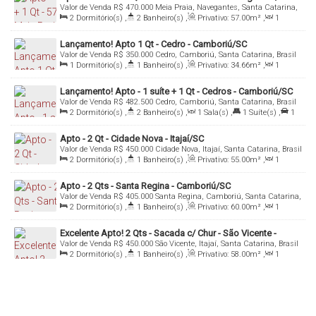
Valor de Venda
R$
470.000
Meia Praia, Navegantes, Santa Catarina,
Brasil
2
Dormitório(s)
,
2
Banheiro(s)
,
Privativo:
57
.00
m²
,
1
Sala(s)
,
1
Suíte(s)
,
1
Vaga(s)
,
Útil:
57
.00
m²
Lançamento! Apto 1 Qt - Cedro - Camboriú/SC
Valor de Venda
R$
350.000
Cedro, Camboriú, Santa Catarina, Brasil
1
Dormitório(s)
,
1
Banheiro(s)
,
Privativo:
34
.66
m²
,
1
Sala(s)
,
1
Vaga(s)
,
Útil:
34
.66
m²
Lançamento! Apto - 1 suíte + 1 Qt - Cedros - Camboriú/SC
Valor de Venda
R$
482.500
Cedro, Camboriú, Santa Catarina, Brasil
2
Dormitório(s)
,
2
Banheiro(s)
,
1
Sala(s)
,
1
Suíte(s)
,
1
Vaga(s)
,
Útil:
68
.18
m²
Apto - 2 Qt - Cidade Nova - Itajaí/SC
Valor de Venda
R$
450.000
Cidade Nova, Itajaí, Santa Catarina, Brasil
2
Dormitório(s)
,
1
Banheiro(s)
,
Privativo:
55
.00
m²
,
1
Sala(s)
,
1
Vaga(s)
,
Útil:
55
.00
m²
Apto - 2 Qts - Santa Regina - Camboriú/SC
Valor de Venda
R$
405.000
Santa Regina, Camboriú, Santa Catarina,
Brasil
2
Dormitório(s)
,
1
Banheiro(s)
,
Privativo:
60
.00
m²
,
1
Sala(s)
,
1
Vaga(s)
Excelente Apto! 2 Qts - Sacada c/ Chur - São Vicente -
Valor de Venda
R$
450.000
São Vicente, Itajaí, Santa Catarina, Brasil
Itajaí/SC
2
Dormitório(s)
,
1
Banheiro(s)
,
Privativo:
58
.00
m²
,
1
Sala(s)
,
1
Vaga(s)
,
Útil:
58
.00
m²