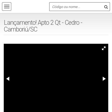
Lançamento! Apto 2 Qt - Cedro -
Camboriú/SC