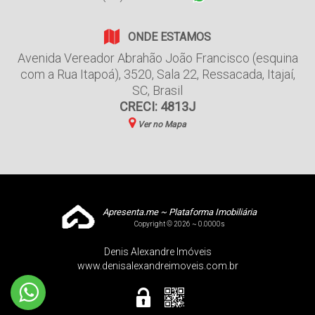
ONDE ESTAMOS
Avenida Vereador Abrahão João Francisco (esquina
com a Rua Itapoá)
,
3520
,
Sala 22
,
Ressacada
,
Itajaí
,
SC
,
Brasil
CRECI: 4813J
Ver no Mapa
Apresenta.me ~ Plataforma Imobiliária
Copyright © 2026 ~ 0.0000s
Denis Alexandre Imóveis
www.denisalexandreimoveis.com.br