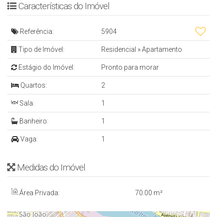
Características do Imóvel
FGTS e parcelas fixas de R$ 4.418,00
Referência:
5904
APARTAMENTO
Tipo de Imóvel:
Residencial
»
Apartamento
Cód.: 5904
Estágio do Imóvel:
Pronto para morar
Quartos:
2
- 2 Quartos
- Sala de Estar e Jantar
Sala:
1
- Banheiro Social
Banheiro:
1
- Cozinha
Vaga:
1
- Área de serviço
- Vaga de Garagem Coberta
Medidas do Imóvel
- 70 m²
Área Privada:
70
.00
m²
EMPREENDIMENTO