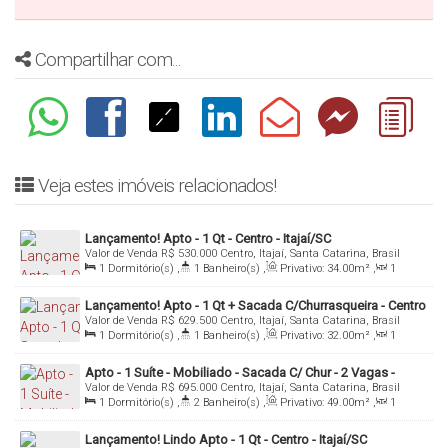
Agende uma visita ao imóvel!
Compartilhar com...
Veja estes imóveis relacionados!
Lançamento! Apto - 1 Qt - Centro - Itajaí/SC
Valor de Venda
R$
530.000
Centro, Itajaí, Santa Catarina, Brasil
1
Dormitório(s)
,
1
Banheiro(s)
,
Privativo:
34
.00
m²
,
1
Sala(s)
,
Total:
55
.00
m²
,
1
Vaga(s)
,
Útil:
50
.00
m²
Lançamento! Apto - 1 Qt + Sacada C/Churrasqueira - Centro
Valor de Venda
R$
629.500
Centro, Itajaí, Santa Catarina, Brasil
- Itajaí
1
Dormitório(s)
,
1
Banheiro(s)
,
Privativo:
32
.00
m²
,
1
Sala(s)
,
Total:
69
.00
m²
,
1
Vaga(s)
Apto - 1 Suíte - Mobiliado - Sacada C/ Chur - 2 Vagas -
Valor de Venda
R$
695.000
Centro, Itajaí, Santa Catarina, Brasil
Centro - Itajaí/SC
1
Dormitório(s)
,
2
Banheiro(s)
,
Privativo:
49
.00
m²
,
1
Sala(s)
,
1
Suíte(s)
,
2
Vaga(s)
,
Útil:
49
.00
m²
Lançamento! Lindo Apto - 1 Qt - Centro - Itajaí/SC