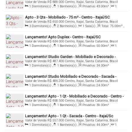
Valor de Venda
R$
688.000
Centro, Itajaí, Santa Catarina, Brasil
1
Dormitório(s)
,
1
Banheiro(s)
,
Privativo:
43
.00
m²
,
1
Sala(s)
,
Total:
77
.00
m²
,
1
Vaga(s)
Apto - 3 Qts - Mobiliado - 75 m² - Centro - Itajaí/SC
Valor de Venda
R$
650.000
Centro, Itajaí, Santa Catarina, Brasil
3
Dormitório(s)
,
2
Banheiro(s)
,
1
Sala(s)
,
Total:
75
.00
m²
,
1
Vaga(s)
Lançamento! Apto Duplex - Centro - Itajaí/SC
Valor de Venda
R$
634.000
Centro, Itajaí, Santa Catarina, Brasil
1
Dormitório(s)
,
1
Banheiro(s)
,
Privativo:
50
.00
m²
,
1
Sala(s)
Lançamento! Studio Garden - Mobiliado e Decorado -
Valor de Venda
R$
487.400
Centro, Itajaí, Santa Catarina, Brasil
Centro - Itajaí/SC
1
Dormitório(s)
,
1
Banheiro(s)
,
Privativo:
34
.00
m²
Lançamento! Studio Mobiliado e Decorado - Sacada -
Valor de Venda
R$
486.200
Centro, Itajaí, Santa Catarina, Brasil
Centro - Itajaí/SC
1
Dormitório(s)
,
1
Banheiro(s)
,
Privativo:
24
.00
m²
Lançamento! Apto - 1 Qt - Mobiliado e Decorado - Centro -
Valor de Venda
R$
658.500
Centro, Itajaí, Santa Catarina, Brasil
Itajaí/SC
1
Dormitório(s)
,
1
Banheiro(s)
,
Privativo:
39
.00
m²
Lançamento! Apto - 1 Qt - Sacada - Centro - Itajaí/Sc
Valor de Venda
R$
557.000
Centro, Itajaí, Santa Catarina, Brasil
1
Dormitório(s)
,
1
Banheiro(s)
,
Privativo:
44
.00
m²
,
1
Sala(s)