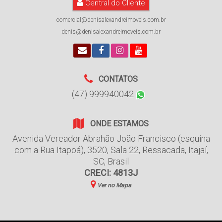
Central do Cliente
comercial@denisalexandreimoveis.com.br
denis@denisalexandreimoveis.com.br
CONTATOS
(47) 999940042
ONDE ESTAMOS
Avenida Vereador Abrahão João Francisco (esquina
com a Rua Itapoá)
,
3520
,
Sala 22
,
Ressacada
,
Itajaí
,
SC
,
Brasil
CRECI: 4813J
Ver no Mapa