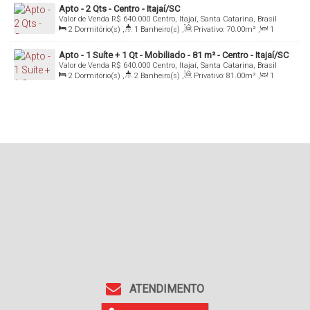
Apto - 2 Qts - Centro - Itajaí/SC
Valor de Venda
R$
640.000
Centro, Itajaí, Santa Catarina, Brasil
2
Dormitório(s)
,
1
Banheiro(s)
,
Privativo:
70
.00
m²
,
1
Sala(s)
,
1
Vaga(s)
Apto - 1 Suíte + 1 Qt - Mobiliado - 81 m² - Centro - Itajaí/SC
Valor de Venda
R$
640.000
Centro, Itajaí, Santa Catarina, Brasil
2
Dormitório(s)
,
2
Banheiro(s)
,
Privativo:
81
.00
m²
,
1
Sala(s)
,
1
Suíte(s)
,
Total:
103
.00
m²
,
1
Vaga(s)
ATENDIMENTO