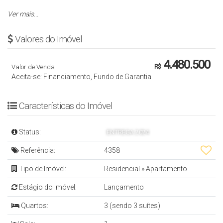
Ver mais...
Cód.: 4358
Valores do Imóvel
APARTAMENTO
4.480.500
Valor de Venda
R$
- 3 Suítes
Aceita-se: Financiamento, Fundo de Garantia
- Sala de Estar e Jantar
- Cozinha
Características do Imóvel
- Sacada c/Churrasqueira
Status:
ENTREGA 2024
- Lavabo
- Área de Serviço
Referência:
4358
-
Piscina Privativa
Tipo de Imóvel:
Residencial
»
Apartamento
-
Porcelanato
Estágio do Imóvel:
Lançamento
- Acabamento em gesso
Quartos:
3 (sendo 3 suítes)
- Aquecimento á Gás