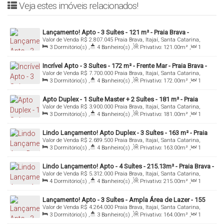
Veja estes imóveis relacionados!
Mais informações: Inbox, Whatsapp ou Email
Denis Alexandre - Negócios Imobiliários
Lançamento! Apto - 3 Suítes - 121 m² - Praia Brava -
CRECI 4813 J
Valor de Venda
R$
2.807.045
Praia Brava, Itajaí, Santa Catarina,
Itajaí/SC
Brasil
3
Dormitório(s)
,
4
Banheiro(s)
,
Privativo:
121
.00
m²
,
1
Tel: 47 3311-4400 ou 99994-0042
Sala(s)
,
3
Suíte(s)
,
3 ~ 33
Vaga(s)
,
Útil:
121
.00
m²
Incrível Apto - 3 Suítes - 172 m² - Frente Mar - Praia Brava -
WhatsApp: (47) 99994-0042
Valor de Venda
R$
7.700.000
Praia Brava, Itajaí, Santa Catarina,
Itajaí/SC
Brasil
3
Dormitório(s)
,
4
Banheiro(s)
,
Privativo:
172
.00
m²
,
1
denis@denisalexandreimoveis.com.br
Sala(s)
,
3
Suíte(s)
,
Total:
242
.00
m²
,
3
Vaga(s)
,
Útil:
172
.00
m²
Apto Duplex - 1 Suíte Master + 2 Suítes - 181 m² - Praia
Valor de Venda
R$
3.900.000
Praia Brava, Itajaí, Santa Catarina,
Brava - Itajaí/SC
Agende uma visita ao imóvel!
Brasil
3
Dormitório(s)
,
4
Banheiro(s)
,
Privativo:
181
.00
m²
,
1
Sala(s)
,
3
Suíte(s)
,
3
Vaga(s)
,
Útil:
181
.00
m²
Lindo Lançamento! Apto Duplex - 3 Suítes - 163 m² - Praia
Valor de Venda
R$
2.689.500
Praia Brava, Itajaí, Santa Catarina,
Brava - Itajaí/SC
Brasil
3
Dormitório(s)
,
4
Banheiro(s)
,
Privativo:
163
.00
m²
,
1
Sala(s)
,
3
Suíte(s)
,
3
Vaga(s)
,
Útil:
163
.00
m²
Lindo Lançamento! Apto - 4 Suítes - 215.13m² - Praia Brava -
Valor de Venda
R$
5.312.000
Praia Brava, Itajaí, Santa Catarina,
Itajaí/SC
Brasil
4
Dormitório(s)
,
4
Banheiro(s)
,
Privativo:
215
.00
m²
,
1
Sala(s)
,
4
Suíte(s)
,
3
Vaga(s)
,
Útil:
215
.00
m²
Lançamento! Apto - 3 Suítes - Ampla Área de Lazer - 155
Valor de Venda
R$
4.264.000
Praia Brava, Itajaí, Santa Catarina,
m² - Praia Brava - Itajaí/SC
Brasil
3
Dormitório(s)
,
3
Banheiro(s)
,
Privativo:
164
.00
m²
,
1
Sala(s)
,
3
Suíte(s)
,
Total:
263
.00
m²
,
3
Vaga(s)