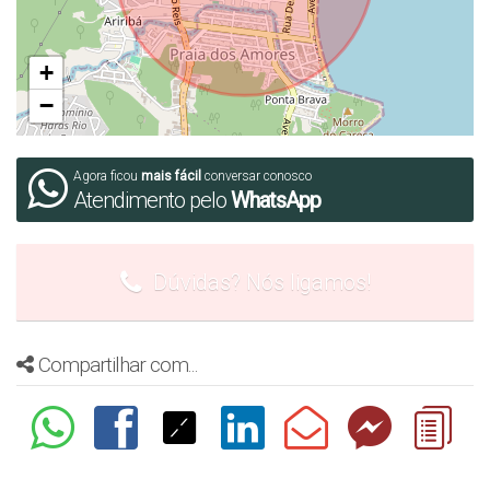
- Elevador
- Espaço gourmet
+
- Hall de entrada decorado e mobiliado
−
- Interfone
- Medidores de água, luz e gás individuais
Agora ficou
mais fácil
conversar conosco
- Piscina
Atendimento pelo
WhatsApp
- Piscina adulta
- Piscina térmica
Dúvidas? Nós ligamos!
- Salão de festas
- Vagas para Carro Elétrico
Compartilhar com...
Previsão de Entrega: Setembro/2024
Número de Incorporação: 21173