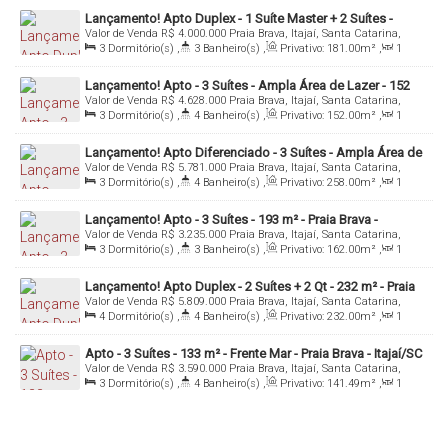
Lançamento! Apto Duplex - 1 Suíte Master + 2 Suítes -
Valor de Venda
R$
4.000.000
Praia Brava, Itajaí, Santa Catarina,
Ampla Área de Lazer - 181 m² - Praia Brava - Itajaí/SC
Brasil
3
Dormitório(s)
,
3
Banheiro(s)
,
Privativo:
181
.00
m²
,
1
Sala(s)
,
3
Suíte(s)
,
3
Vaga(s)
,
Útil:
181
.00
m²
Lançamento! Apto - 3 Suítes - Ampla Área de Lazer - 152
Valor de Venda
R$
4.628.000
Praia Brava, Itajaí, Santa Catarina,
m² - Praia Brava - Itajaí/SC
Brasil
3
Dormitório(s)
,
4
Banheiro(s)
,
Privativo:
152
.00
m²
,
1
Sala(s)
,
3
Suíte(s)
,
3
Vaga(s)
,
Útil:
152
.00
m²
Lançamento! Apto Diferenciado - 3 Suítes - Ampla Área de
Valor de Venda
R$
5.781.000
Praia Brava, Itajaí, Santa Catarina,
Lazer - 258 m² - Praia Brava - Itajaí/SC
Brasil
3
Dormitório(s)
,
4
Banheiro(s)
,
Privativo:
258
.00
m²
,
1
Sala(s)
,
3
Suíte(s)
,
Total:
325
.00
m²
,
3
Vaga(s)
,
Útil:
258
.00
m²
Lançamento! Apto - 3 Suítes - 193 m² - Praia Brava -
Valor de Venda
R$
3.235.000
Praia Brava, Itajaí, Santa Catarina,
Itajaí/SC
Brasil
3
Dormitório(s)
,
3
Banheiro(s)
,
Privativo:
162
.00
m²
,
1
Sala(s)
,
3
Suíte(s)
,
2
Vaga(s)
Lançamento! Apto Duplex - 2 Suítes + 2 Qt - 232 m² - Praia
Valor de Venda
R$
5.809.000
Praia Brava, Itajaí, Santa Catarina,
Brava - Itajaí/SC
Brasil
4
Dormitório(s)
,
4
Banheiro(s)
,
Privativo:
232
.00
m²
,
1
Sala(s)
,
2
Suíte(s)
,
4
Vaga(s)
,
Útil:
232
.00
m²
Apto - 3 Suítes - 133 m² - Frente Mar - Praia Brava - Itajaí/SC
Valor de Venda
R$
3.590.000
Praia Brava, Itajaí, Santa Catarina,
Brasil
3
Dormitório(s)
,
4
Banheiro(s)
,
Privativo:
141
.49
m²
,
1
Sala(s)
,
3
Suíte(s)
,
3
Vaga(s)
,
Útil:
141
.49
m²