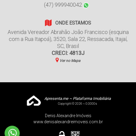
(47) 999940042
ONDE ESTAMOS
Avenida Vereador Abrahão João Francisco (esquina
com a Rua Itapoá)
,
3520
,
Sala 22
,
Ressacada
,
Itajaí
,
SC
,
Brasil
CRECI: 4813J
Ver no Mapa
Apresenta.me ~ Plataforma Imobiliária
Copyright © 2026 ~ 0.0000s
Denis Alexandre Imóveis
www.denisalexandreimoveis.com.br