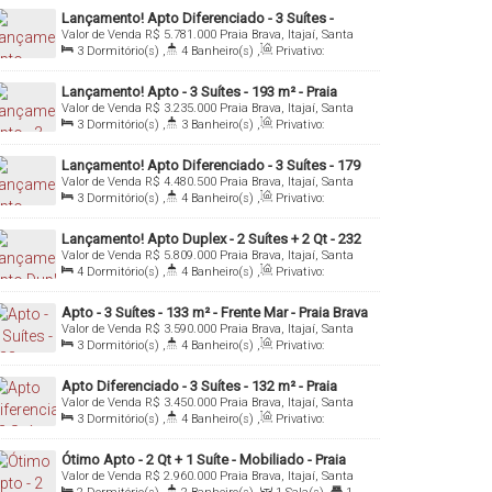
Útil:
152
.00
m²
Lançamento! Apto Diferenciado - 3 Suítes -
Valor de Venda
R$
5.781.000
Praia Brava, Itajaí, Santa
Ampla Área de Lazer - 258 m² - Praia Brava -
Catarina, Brasil
3
Dormitório(s)
,
4
Banheiro(s)
,
Privativo:
Itajaí/SC
258
.00
m²
,
1
Sala(s)
,
3
Suíte(s)
,
Total:
325
.00
m²
,
3
Vaga(s)
,
Útil:
258
.00
m²
Lançamento! Apto - 3 Suítes - 193 m² - Praia
Valor de Venda
R$
3.235.000
Praia Brava, Itajaí, Santa
Brava - Itajaí/SC
Catarina, Brasil
3
Dormitório(s)
,
3
Banheiro(s)
,
Privativo:
162
.00
m²
,
1
Sala(s)
,
3
Suíte(s)
,
2
Vaga(s)
Lançamento! Apto Diferenciado - 3 Suítes - 179
Valor de Venda
R$
4.480.500
Praia Brava, Itajaí, Santa
m² - Praia Brava - Itajaí/SC
Catarina, Brasil
3
Dormitório(s)
,
4
Banheiro(s)
,
Privativo:
179
.00
m²
,
1
Sala(s)
,
3
Suíte(s)
,
3
Vaga(s)
,
Útil:
179
.00
m²
Lançamento! Apto Duplex - 2 Suítes + 2 Qt - 232
Valor de Venda
R$
5.809.000
Praia Brava, Itajaí, Santa
m² - Praia Brava - Itajaí/SC
Catarina, Brasil
4
Dormitório(s)
,
4
Banheiro(s)
,
Privativo:
232
.00
m²
,
1
Sala(s)
,
2
Suíte(s)
,
4
Vaga(s)
,
Útil:
232
.00
m²
Apto - 3 Suítes - 133 m² - Frente Mar - Praia Brava
Valor de Venda
R$
3.590.000
Praia Brava, Itajaí, Santa
- Itajaí/SC
Catarina, Brasil
3
Dormitório(s)
,
4
Banheiro(s)
,
Privativo:
141
.49
m²
,
1
Sala(s)
,
3
Suíte(s)
,
3
Vaga(s)
,
Útil:
141
.49
m²
Apto Diferenciado - 3 Suítes - 132 m² - Praia
Valor de Venda
R$
3.450.000
Praia Brava, Itajaí, Santa
Brava - Itajaí/SC
Catarina, Brasil
3
Dormitório(s)
,
4
Banheiro(s)
,
Privativo:
137
.00
m²
,
1
Sala(s)
,
3
Suíte(s)
,
2
Vaga(s)
Ótimo Apto - 2 Qt + 1 Suíte - Mobiliado - Praia
Valor de Venda
R$
2.960.000
Praia Brava, Itajaí, Santa
Brava - Itajaí/SC