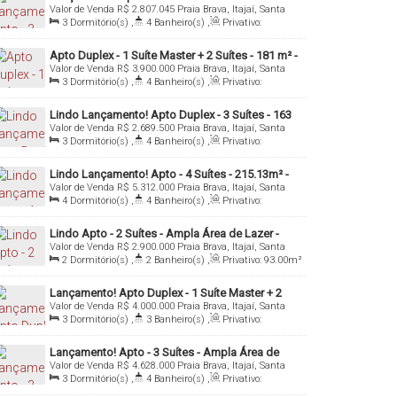
Valor de Venda
R$
2.807.045
Praia Brava, Itajaí, Santa
Brava - Itajaí/SC
Catarina, Brasil
3
Dormitório(s)
,
4
Banheiro(s)
,
Privativo:
121
.00
m²
,
1
Sala(s)
,
3
Suíte(s)
,
3 ~ 33
Vaga(s)
,
Útil:
121
.00
m²
Apto Duplex - 1 Suíte Master + 2 Suítes - 181 m² -
Valor de Venda
R$
3.900.000
Praia Brava, Itajaí, Santa
Praia Brava - Itajaí/SC
Catarina, Brasil
3
Dormitório(s)
,
4
Banheiro(s)
,
Privativo:
181
.00
m²
,
1
Sala(s)
,
3
Suíte(s)
,
3
Vaga(s)
,
Útil:
181
.00
m²
Lindo Lançamento! Apto Duplex - 3 Suítes - 163
Valor de Venda
R$
2.689.500
Praia Brava, Itajaí, Santa
m² - Praia Brava - Itajaí/SC
Catarina, Brasil
3
Dormitório(s)
,
4
Banheiro(s)
,
Privativo:
163
.00
m²
,
1
Sala(s)
,
3
Suíte(s)
,
3
Vaga(s)
,
Útil:
163
.00
m²
Lindo Lançamento! Apto - 4 Suítes - 215.13m² -
Valor de Venda
R$
5.312.000
Praia Brava, Itajaí, Santa
Praia Brava - Itajaí/SC
Catarina, Brasil
4
Dormitório(s)
,
4
Banheiro(s)
,
Privativo:
215
.00
m²
,
1
Sala(s)
,
4
Suíte(s)
,
3
Vaga(s)
,
Útil:
215
.00
m²
Lindo Apto - 2 Suítes - Ampla Área de Lazer -
Valor de Venda
R$
2.900.000
Praia Brava, Itajaí, Santa
93m² - Praia Brava - Itajaí/SC
Catarina, Brasil
2
Dormitório(s)
,
2
Banheiro(s)
,
Privativo:
93
.00
m²
,
1
Sala(s)
,
2
Suíte(s)
,
Total:
130
.00
m²
,
1
Vaga(s)
,
Útil:
93
.00
m²
Lançamento! Apto Duplex - 1 Suíte Master + 2
Valor de Venda
R$
4.000.000
Praia Brava, Itajaí, Santa
Suítes - Ampla Área de Lazer - 181 m² - Praia
Catarina, Brasil
3
Dormitório(s)
,
3
Banheiro(s)
,
Privativo:
Brava - Itajaí/SC
181
.00
m²
,
1
Sala(s)
,
3
Suíte(s)
,
3
Vaga(s)
,
Útil:
181
.00
m²
Lançamento! Apto - 3 Suítes - Ampla Área de
Valor de Venda
R$
4.628.000
Praia Brava, Itajaí, Santa
Lazer - 152 m² - Praia Brava - Itajaí/SC
Catarina, Brasil
3
Dormitório(s)
,
4
Banheiro(s)
,
Privativo:
152
.00
m²
,
1
Sala(s)
,
3
Suíte(s)
,
3
Vaga(s)
,