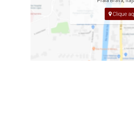
Praia Brava
,
Itaj
- Hobby box
Clique aq
- Infraestrutura para aspiração central
- Infraestrutura de automação residencial
- Sacadas com churrasqueira a carvão
- Porcelanato
- Sacada
- Churrasqueira
- Banheiro de Serviço
- 3 Vagas de garagem
- 155 m² Privativos
EMPREENDIMENTO
- Piscina adulto e infantil
- Salão de Festas