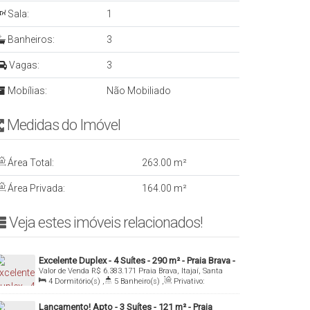
Sala:
1
Banheiros:
3
Vagas:
3
Mobílias:
Não Mobiliado
Medidas do Imóvelㅤ ㅤㅤ ㅤㅤ ㅤ
Área Total:
263
.00
m²
Área Privada:
164
.00
m²
Veja estes imóveis relacionados!ㅤ
Excelente Duplex - 4 Suítes - 290 m² - Praia Brava -
Valor de Venda
R$
6.383.171
Praia Brava, Itajaí, Santa
Itajai/SC
Catarina, Brasil
4
Dormitório(s)
,
5
Banheiro(s)
,
Privativo:
290
.00
m²
,
1
Sala(s)
,
4
Suíte(s)
,
5
Vaga(s)
,
Útil:
290
.00
m²
Lançamento! Apto - 3 Suítes - 121 m² - Praia