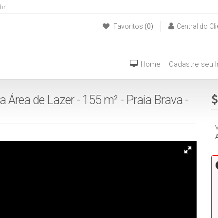
br
Favoritos
(0)
Central do Cli
(47) 999940042
Home
Cadastre seu 
a Área de Lazer - 155 m² - Praia Brava -