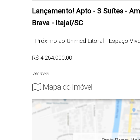
Lançamento! Apto - 3 Suítes - Amp
Brava - Itajaí/SC
- Próximo ao Unimed Litoral - Espaço Viv
R$ 4.264.000,00
Ver mais...
Cód.: 3960
Mapa do Imóvel
APARTAMENTO
- 3 Suítes
- Porcelanato nas Área Sociais
- Piso Vinílico na Área Intima
- Suites com persianas motorizadas