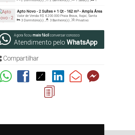
Catarina, Brasil
2
Dormitório(s)
,
2
Banheiro(s)
,
1
Sala(s)
,
1
Suíte(s)
,
2
Vaga(s)
Apto Novo - 2 Suítes + 1 Qt - 162 m² - Ampla Área
Valor de Venda
R$
4.200.000
Praia Brava, Itajaí, Santa
de Lazer - Praia Brava - Itajai/SC
Catarina, Brasil
3
Dormitório(s)
,
3
Banheiro(s)
,
Privativo:
162
.00
m²
,
1
Sala(s)
,
2
Suíte(s)
,
2
Vaga(s)
Agora ficou
mais fácil
conversar conosco
Atendimento pelo
WhatsApp
Compartilhar