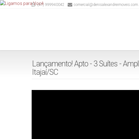
(47) 999940042
comercial@denisalexandreimoveis.com.
Lançamento! Apto - 3 Suítes - Ampl
Itajaí/SC