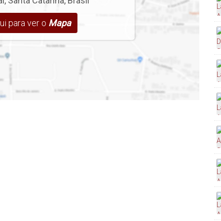
aí
,
Santa Catarina
,
Brasil
ui para ver o
Mapa