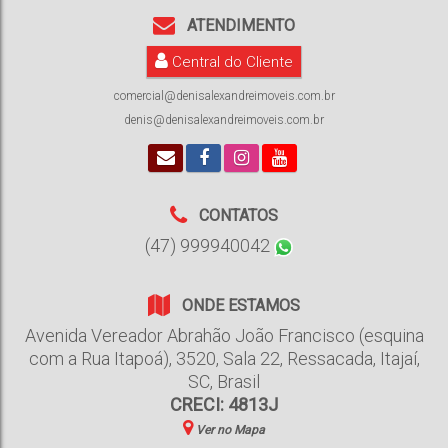
ATENDIMENTO
Central do Cliente
comercial@denisalexandreimoveis.com.br
denis@denisalexandreimoveis.com.br
CONTATOS
(47) 999940042
ONDE ESTAMOS
Avenida Vereador Abrahão João Francisco (esquina
com a Rua Itapoá)
,
3520
,
Sala 22
,
Ressacada
,
Itajaí
,
SC
,
Brasil
CRECI: 4813J
Ver no Mapa