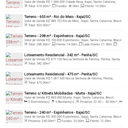
Valor de Venda
R$
1.060.000
Cidade Nova, Itajaí, Santa Catarina,
Brasil
Total:
574
.00
m²
,
Fundos:
38
.00
m
,
Frente:
15
.00
m
Terreno - 655 m² - Rio do Meio - Itajaí/SC
Valor de Venda
R$
589.725
Rio do Meio , Itajaí, Santa Catarina, Brasil
Total:
655
.00
m²
Terreno - 298 m² - Espinheiros - Itajaí/SC
Valor de Venda
R$
700.000
Espinheiros, Itajaí, Santa Catarina, Brasil
Total:
298
.00
m²
,
Frente:
14
.00
m
,
Lado Direito:
21
.30
m
,
Lado Esquerdo:
21
.30
m
Loteamento Residencial - 342 m² - Penha/SC
Valor de Venda
R$
671.100
Nossa Senhora de Fátima, Penha, Santa
Catarina, Brasil
Total:
342
.00
m²
Loteamento Residencial - 475 m² - Penha/SC
Valor de Venda
R$
1.097.500
Nossa Senhora de Fátima, Penha,
Santa Catarina, Brasil
Total:
475
.00
m²
Terreno c/ Kitnets Mobiliadas - Murta - Itajaí/SC
Valor de Venda
R$
690.000
Murta, Itajaí, Santa Catarina, Brasil
5
Dormitório(s)
,
5
Banheiro(s)
,
Privativo:
22
.00
~ 30
.00
m²
,
5
Sala(s)
,
Total:
200
.00
m²
,
4
Vaga(s)
,
Útil:
22
.00
~ 30
.00
m²
Terreno - 240 m² - Espinheiros - Itajaí/SC
Valor de Venda
R$
350.000
Espinheiros, Itajaí, Santa Catarina, Brasil
Privativo:
240
.00
m²
,
Fundos:
20
.00
m
,
Frente:
12
.00
m