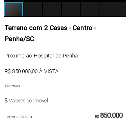
Terreno com 2 Casas - Centro -
Penha/SC
Próximo ao Hospital de Penha
R$ 850.000,00 À VISTA
Ver mais...
Cód.: 5856
Valores do Imóvel
- 1 Suíte + 2 Quartos
- Cozinha Planejada
850.000
Valor de Venda
R$
- Sala de estar e Jantar
- Escritório (com potencial para 4º dormitório)