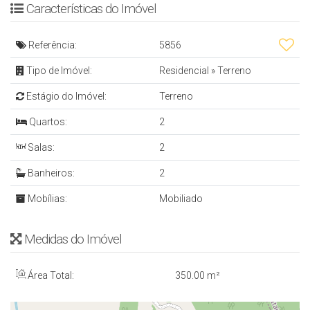
Características do Imóvel
- Lavanderia Independente
- Garagem: Capacidade para até 04 veículos - 2
Referência:
5856
vagas cobertas e 2 vagas descobertas
Tipo de Imóvel:
Residencial
»
Terreno
- Depósito
Estágio do Imóvel:
Terreno
Quartos:
2
ÁREA EXTERNA E LAZER
Salas:
2
- Área de festas
Banheiros:
2
- Academia Privativa
Mobílias:
Mobiliado
- Estúdio (ideal para música, trabalho ou hobby)
- Jardim frontal
Medidas do Imóvel
- Garagem: Capacidade para até 04 veículos - 02
Área Total:
350
.00
m²
vagas cobertas e 02 vagas descobertas
- Portão Eletrônico