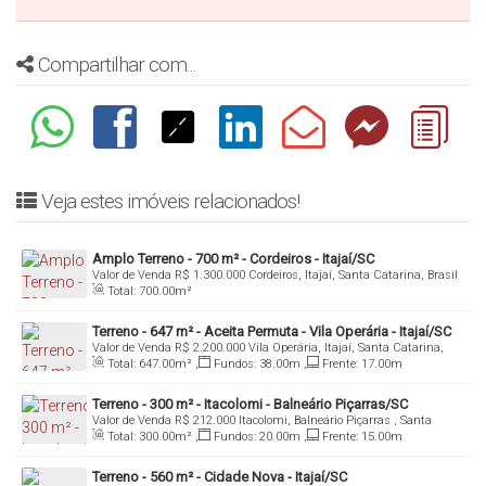
Agende uma visita ao imóvel!
Compartilhar com...
Veja estes imóveis relacionados!
Amplo Terreno - 700 m² - Cordeiros - Itajaí/SC
Valor de Venda
R$
1.300.000
Cordeiros, Itajaí, Santa Catarina, Brasil
Total:
700
.00
m²
Terreno - 647 m² - Aceita Permuta - Vila Operária - Itajaí/SC
Valor de Venda
R$
2.200.000
Vila Operária, Itajaí, Santa Catarina,
Brasil
Total:
647
.00
m²
,
Fundos:
38
.00
m
,
Frente:
17
.00
m
Terreno - 300 m² - Itacolomi - Balneário Piçarras/SC
Valor de Venda
R$
212.000
Itacolomi, Balneário Piçarras , Santa
Catarina, Brasil
Total:
300
.00
m²
,
Fundos:
20
.00
m
,
Frente:
15
.00
m
Terreno - 560 m² - Cidade Nova - Itajaí/SC