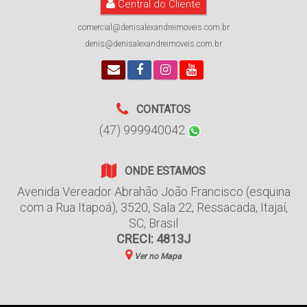
Central do Cliente
comercial@denisalexandreimoveis.com.br
denis@denisalexandreimoveis.com.br
CONTATOS
(47) 999940042
ONDE ESTAMOS
Avenida Vereador Abrahão João Francisco (esquina
com a Rua Itapoá)
,
3520
,
Sala 22
,
Ressacada
,
Itajaí
,
SC
,
Brasil
CRECI: 4813J
Ver no Mapa