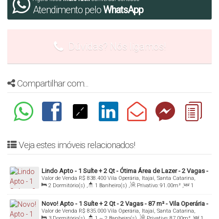
cada renda fica em um formato. Solicite sua
Atendimento pelo
WhatsApp
simulação com seus dados.
Dúvidas? Nós ligamos!
Os Valores Podem Sofrer Alterações Sem Aviso
Prévio!
Compartilhar com...
Mais informações: Inbox, Whatsapp ou Email
Denis Alexandre Imóveis
CRECI 4813 J
Tel/WhatsApp: (47) 99994-0042
Veja estes imóveis relacionados!
denis@denisalexandreimoveis.com.br
Lindo Apto - 1 Suíte + 2 Qt - Ótima Área de Lazer - 2 Vagas -
Valor de Venda
R$
838.400
Vila Operária, Itajaí, Santa Catarina,
Vila Operária - Itajaí/SC
Agende uma visita ao imóvel!
Brasil
2
Dormitório(s)
,
1
Banheiro(s)
,
Privativo:
91
.00
m²
,
1
Sala(s)
,
1
Suíte(s)
,
1
Vaga(s)
,
Útil:
91
.00
m²
Novo! Apto - 1 Suíte + 2 Qt - 2 Vagas - 87 m² - Vila Operária -
Valor de Venda
R$
835.000
Vila Operária, Itajaí, Santa Catarina,
Itajaí/SC
Brasil
3
Dormitório(s)
,
1 ~ 2
Banheiro(s)
,
Privativo:
87
.00
m²
,
1