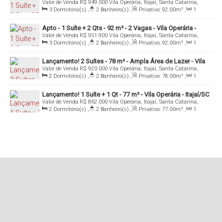
Valor de Venda
R$
949.000
Vila Operária, Itajaí, Santa Catarina,
Brasil
3
Dormitório(s)
,
2
Banheiro(s)
,
Privativo:
92
.00
m²
,
1
Sala(s)
,
1
Suíte(s)
,
2
Vaga(s)
Apto - 1 Suíte + 2 Qts - 92 m² - 2 Vagas - Vila Operária -
Valor de Venda
R$
951.900
Vila Operária, Itajaí, Santa Catarina,
Itajaí/SC
Brasil
3
Dormitório(s)
,
2
Banheiro(s)
,
Privativo:
92
.00
m²
,
1
Sala(s)
,
1
Suíte(s)
,
2
Vaga(s)
Lançamento! 2 Suítes - 78 m² - Ampla Área de Lazer - Vila
Valor de Venda
R$
920.000
Vila Operária, Itajaí, Santa Catarina,
Operária - Itajaí/SC
Brasil
2
Dormitório(s)
,
2
Banheiro(s)
,
Privativo:
78
.00
m²
,
1
Sala(s)
,
2
Suíte(s)
,
1
Vaga(s)
Lançamento! 1 Suíte + 1 Qt - 77 m² - Vila Operária - Itajaí/SC
Valor de Venda
R$
862.000
Vila Operária, Itajaí, Santa Catarina,
Brasil
2
Dormitório(s)
,
2
Banheiro(s)
,
Privativo:
77
.00
m²
,
1
Sala(s)
,
1
Suíte(s)
,
1
Vaga(s)