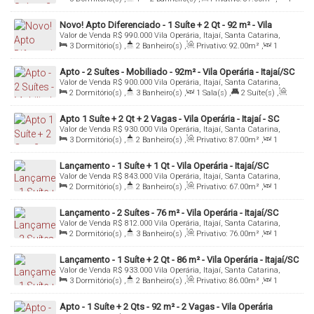
Sala(s)
,
1
Suíte(s)
,
Total:
116
.00
m²
,
2
Vaga(s)
Novo! Apto Diferenciado - 1 Suíte + 2 Qt - 92 m² - Vila
Valor de Venda
R$
990.000
Vila Operária, Itajaí, Santa Catarina,
Operária - Itajaí/SC
Brasil
3
Dormitório(s)
,
2
Banheiro(s)
,
Privativo:
92
.00
m²
,
1
Sala(s)
,
1
Suíte(s)
,
2
Vaga(s)
,
Útil:
92
.00
m²
Apto - 2 Suítes - Mobiliado - 92m² - Vila Operária - Itajaí/SC
Valor de Venda
R$
900.000
Vila Operária, Itajaí, Santa Catarina,
Brasil
2
Dormitório(s)
,
3
Banheiro(s)
,
1
Sala(s)
,
2
Suíte(s)
,
Total:
115
.00
m²
,
2
Vaga(s)
,
Útil:
92
.00
m²
Apto 1 Suíte + 2 Qt + 2 Vagas - Vila Operária - Itajaí - SC
Valor de Venda
R$
930.000
Vila Operária, Itajaí, Santa Catarina,
Brasil
3
Dormitório(s)
,
2
Banheiro(s)
,
Privativo:
87
.00
m²
,
1
Sala(s)
,
1
Suíte(s)
,
2
Vaga(s)
,
Útil:
87
.00
m²
Lançamento - 1 Suíte + 1 Qt - Vila Operária - Itajaí/SC
Valor de Venda
R$
843.000
Vila Operária, Itajaí, Santa Catarina,
Brasil
2
Dormitório(s)
,
2
Banheiro(s)
,
Privativo:
67
.00
m²
,
1
Sala(s)
,
1
Suíte(s)
,
1
Vaga(s)
,
Útil:
67
.00
m²
Lançamento - 2 Suítes - 76 m² - Vila Operária - Itajaí/SC
Valor de Venda
R$
812.000
Vila Operária, Itajaí, Santa Catarina,
Brasil
2
Dormitório(s)
,
3
Banheiro(s)
,
Privativo:
76
.00
m²
,
1
Sala(s)
,
2
Suíte(s)
,
1
Vaga(s)
,
Útil:
76
.00
m²
Lançamento - 1 Suíte + 2 Qt - 86 m² - Vila Operária - Itajaí/SC
Valor de Venda
R$
933.000
Vila Operária, Itajaí, Santa Catarina,
Brasil
3
Dormitório(s)
,
2
Banheiro(s)
,
Privativo:
86
.00
m²
,
1
Sala(s)
,
1
Suíte(s)
,
1
Vaga(s)
,
Útil:
86
.00
m²
Apto - 1 Suíte + 2 Qts - 92 m² - 2 Vagas - Vila Operária