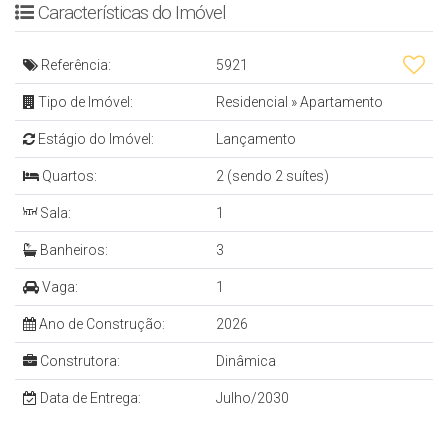
Cód.: 5921
Características do Imóvel
APARTAMENTO
Referência:
5921
Tipo de Imóvel:
Residencial
»
Apartamento
- 2 Suítes
- Sala de Estar e Jantar
Estágio do Imóvel:
Lançamento
- Cozinha
Quartos:
2 (sendo 2 suítes)
- Sacada Ampla C/ Hidro
Sala:
1
- Lavabo
Banheiros:
3
- Vaga de Garagem
Vaga:
1
- 125 m²
Ano de Construção:
2026
EMPREENDIMENTO
Construtora:
Dinâmica
Data de Entrega:
Julho/2030
- Hall Mobiliado e Decorado
- Elevador