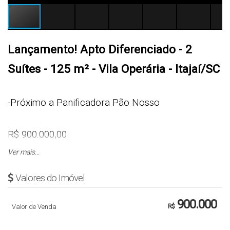
Lançamento! Apto Diferenciado - 2
Suítes - 125 m² - Vila Operária - Itajaí/SC
-Próximo a Panificadora Pão Nosso
R$ 900.000,00
Ver mais...
Sugestão: R$ 45.000,00 entrada + 48 x R$ 3.627,00
Valores do Imóvel
+ 4 x R$ 24.000,00 (uma vez ao ano) e após
pronto, parcelas fixas de R$ 5.676,00
900.000
Valor de Venda
R$