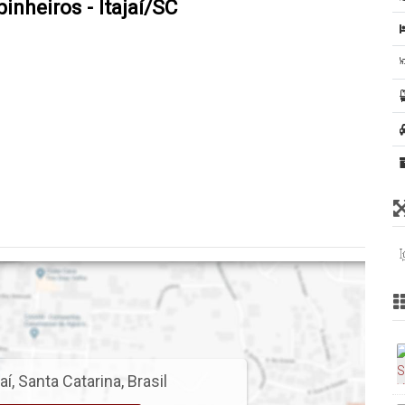
inheiros - Itajaí/SC
aí
,
Santa Catarina
,
Brasil