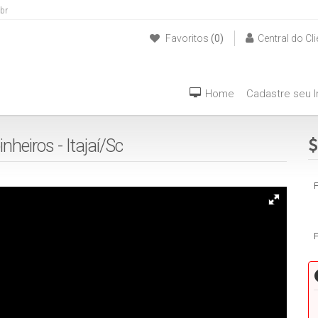
br
Favoritos
(0)
Central do Cli
(47) 999940042
Home
Cadastre seu 
nheiros - Itajaí/Sc
P