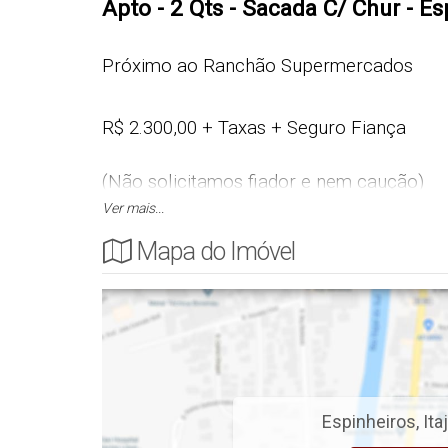
Apto - 2 Qts - Sacada C/ Chur - Esp
Próximo ao Ranchão Supermercados
R$ 2.300,00 + Taxas + Seguro Fiança
(Não solicitamos fiador e nem caução)
Ver mais...
Não aceita Pet!
Mapa do Imóvel
Cód.: 5890
APARTAMENTO
- 2 Quartos
Espinheiros
,
Itaj
- Sala