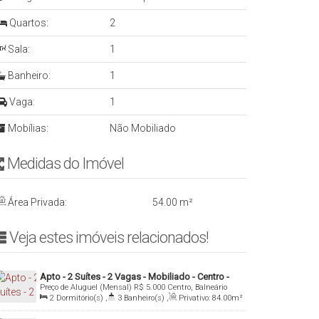
Quartos:
2
Sala:
1
Banheiro:
1
Vaga:
1
Mobílias:
Não Mobiliado
Medidas do Imóvelㅤ ㅤㅤ ㅤㅤ ㅤ
Área Privada:
54
.00
m²
Veja estes imóveis relacionados!ㅤ
Apto - 2 Suítes - 2 Vagas - Mobiliado - Centro -
Preço de Aluguel (Mensal)
R$
5.000
Centro, Balneário
Balneário Camboriú/SC
Camboriú, Santa Catarina, Brasil
2
Dormitório(s)
,
3
Banheiro(s)
,
Privativo:
84
.00
m²
,
2
Sala(s)
,
2
Suíte(s)
,
2
Vaga(s)
,
Útil:
84
.00
m²