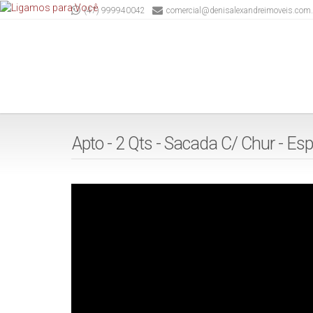
(47) 999940042
comercial@denisalexandreimoveis.com.
Apto - 2 Qts - Sacada C/ Chur - Espi