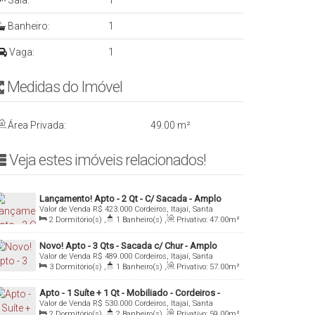
Sala:
1
Banheiro:
1
Vaga:
1
Medidas do Imóvelㅤ ㅤㅤ ㅤㅤ ㅤ
Área Privada:
49
.00
m²
Veja estes imóveis relacionados!ㅤ
Lançamento! Apto - 2 Qt - C/ Sacada - Amplo
Valor de Venda
R$
423.000
Cordeiros, Itajaí, Santa
Lazer - Cordeiros Parte Alta
Catarina, Brasil
2
Dormitório(s)
,
1
Banheiro(s)
,
Privativo:
47
.00
m²
,
1
Sala(s)
,
Total:
80
.00
m²
,
1
Vaga(s)
Novo! Apto - 3 Qts - Sacada c/ Chur - Amplo
Valor de Venda
R$
489.000
Cordeiros, Itajaí, Santa
Lazer - Cordeiros (Parte Alta) - Itajaí/SC
Catarina, Brasil
3
Dormitório(s)
,
1
Banheiro(s)
,
Privativo:
57
.00
m²
,
1
Sala(s)
,
1
Vaga(s)
Apto - 1 Suíte + 1 Qt - Mobiliado - Cordeiros -
Valor de Venda
R$
530.000
Cordeiros, Itajaí, Santa
Parte Alta - Itajaí/SC
Catarina, Brasil
2
Dormitório(s)
,
2
Banheiro(s)
,
Privativo:
59
.00
m²