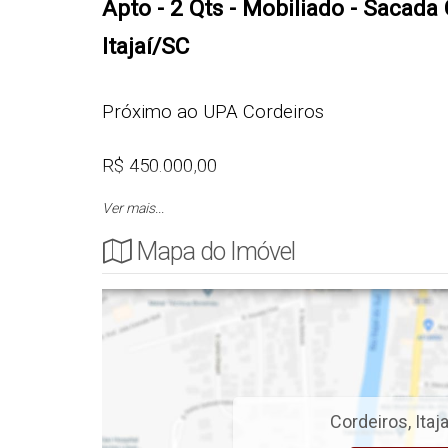
Apto - 2 Qts - Mobiliado - Sacada 
Itajaí/SC
Próximo
ao UPA Cordeiros
R$ 450.000,00
Ver mais...
Sugestão 1: R$ 46.000,00 entrada + R$ 20
Mapa do Imóvel
4.503,00 e terminam em R$ 948,00
ou
Sugestão 2: R$ 80.000,00 entrada + R$ 34
Cordeiros
,
Itaja
Cód.: 5886