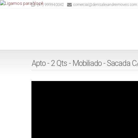
(47) 999940042
comercial@denisalexandreimoveis.com.
Apto - 2 Qts - Mobiliado - Sacada C/ 