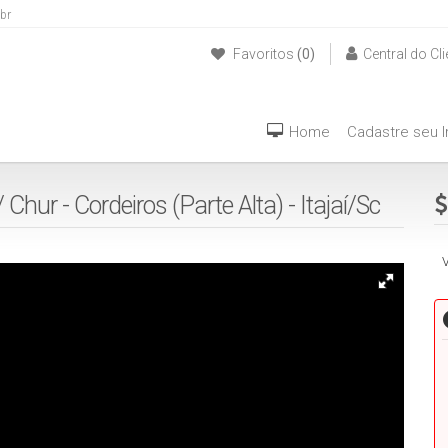
br
Favoritos
(0)
Central do Cli
(47) 999940042
Home
Cadastre seu 
Chur - Cordeiros (Parte Alta) - Itajaí/Sc