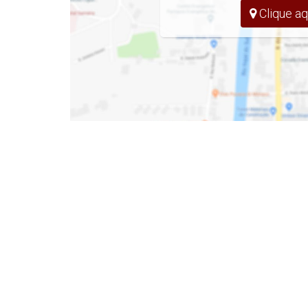
Clique aq
APARTAMENTO
- 2 Quartos
- Sala de Estar e Jantar
- Cozinha
- Banheiro Social
- Sacada C/ Churrasqueira
- Vaga de Garagem Coberta
- Mobílias que ficam: Armários da cozinha
guarda roupa
EMPREENDIMENTO
- 2 Salão de Festas