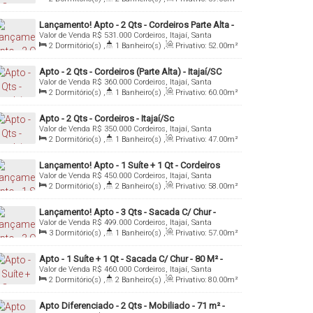
,
1
Sala(s)
,
1
Suíte(s)
,
1
Vaga(s)
,
Útil:
59
.00
m²
Lançamento! Apto - 2 Qts - Cordeiros Parte Alta -
Valor de Venda
R$
531.000
Cordeiros, Itajaí, Santa
Itajaí/SC
Catarina, Brasil
2
Dormitório(s)
,
1
Banheiro(s)
,
Privativo:
52
.00
m²
,
1
Sala(s)
,
Total:
91
.00
m²
,
1
Vaga(s)
Apto - 2 Qts - Cordeiros (Parte Alta) - Itajaí/SC
Valor de Venda
R$
360.000
Cordeiros, Itajaí, Santa
Catarina, Brasil
2
Dormitório(s)
,
1
Banheiro(s)
,
Privativo:
60
.00
m²
,
1
Sala(s)
,
1
Vaga(s)
Apto - 2 Qts - Cordeiros - Itajaí/Sc
Valor de Venda
R$
350.000
Cordeiros, Itajaí, Santa
Catarina, Brasil
2
Dormitório(s)
,
1
Banheiro(s)
,
Privativo:
47
.00
m²
,
1
Sala(s)
,
1
Vaga(s)
Lançamento! Apto - 1 Suíte + 1 Qt - Cordeiros
Valor de Venda
R$
450.000
Cordeiros, Itajaí, Santa
(Parte Alta) - Itajaí/SC
Catarina, Brasil
2
Dormitório(s)
,
2
Banheiro(s)
,
Privativo:
58
.00
m²
,
1
Sala(s)
,
1
Suíte(s)
,
1
Vaga(s)
Lançamento! Apto - 3 Qts - Sacada C/ Chur -
Valor de Venda
R$
499.000
Cordeiros, Itajaí, Santa
Cordeiros ( Parte Alta ) Itajaí/SC
Catarina, Brasil
3
Dormitório(s)
,
1
Banheiro(s)
,
Privativo:
57
.00
m²
,
1
Sala(s)
,
1
Vaga(s)
Apto - 1 Suíte + 1 Qt - Sacada C/ Chur - 80 M² -
Valor de Venda
R$
460.000
Cordeiros, Itajaí, Santa
Cordeiros (Parte Alta) - Itajaí/Sc
Catarina, Brasil
2
Dormitório(s)
,
2
Banheiro(s)
,
Privativo:
80
.00
m²
,
1
Sala(s)
,
1
Suíte(s)
,
1
Vaga(s)
Apto Diferenciado - 2 Qts - Mobiliado - 71 m² -