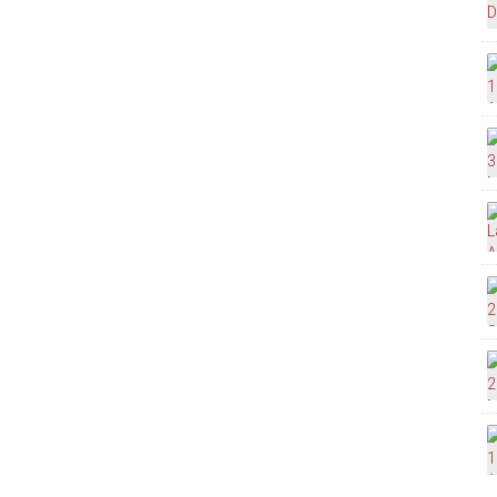
a
00 ou 2 R$ 13.700,00. Para cada renda fica em
seus dados)
mail