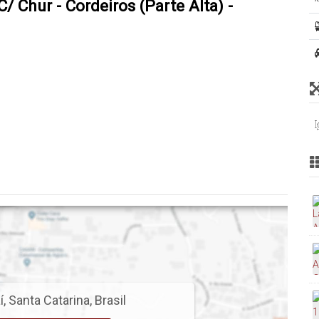
C/ Chur - Cordeiros (Parte Alta) -
.000,00 FGTS e parcelas que iniciam em R$
.000,00 FGTS e parcelas fixas de R$ 3.269,00
í
,
Santa Catarina
,
Brasil