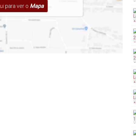
ui para ver o
Mapa
, fogão de indução, armário do banheiro e