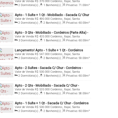
Valor de Venda
R$
370.000
Cordeiros, Itajaí, Santa
Cordeiros - Itajaí/SC
Catarina, Brasil
2
Dormitório(s)
,
1
Banheiro(s)
,
Privativo:
71
.00
m²
,
1
Sala(s)
,
1
Vaga(s)
Apto - 1 Suíte + 1 Qt - Mobiliado - Sacada C/ Chur
Valor de Venda
R$
490.000
Cordeiros, Itajaí, Santa
- Cordeiros (Parte Alta) - Itajaí/Sc
Catarina, Brasil
2
Dormitório(s)
,
2
Banheiro(s)
,
Privativo:
60
.00
m²
,
1
Sala(s)
,
1
Suíte(s)
,
1
Vaga(s)
Apto - 3 Qts - Mobiliado - Cordeiros (Parte Alta) -
Valor de Venda
R$
420.000
Cordeiros, Itajaí, Santa
Itajaí/SC
Catarina, Brasil
3
Dormitório(s)
,
1
Banheiro(s)
,
Privativo:
60
.00
m²
,
1
Sala(s)
,
1
Vaga(s)
Lançamento! Apto - 1 Suíte + 1 Qt - Cordeiros
Valor de Venda
R$
547.000
Cordeiros, Itajaí, Santa
(Parte Alta) - Itajaí/SC
Catarina, Brasil
2
Dormitório(s)
,
2
Banheiro(s)
,
Privativo:
59
.00
m²
,
1
Sala(s)
,
1
Suíte(s)
,
1
Vaga(s)
Apto - 2 Suítes - Sacada C/ Chur - Cordeiros -
Valor de Venda
R$
500.000
Cordeiros, Itajaí, Santa
Itajaí/SC
Catarina, Brasil
2
Dormitório(s)
,
3
Banheiro(s)
,
Privativo:
60
.00
m²
,
1
Sala(s)
,
2
Suíte(s)
,
1
Vaga(s)
Apto - 2 Qts - Mobiliado - Sacada C/ Chur -
Valor de Venda
R$
520.000
Cordeiros, Itajaí, Santa
Cordeiros - Itajaí/SC
Catarina, Brasil
2
Dormitório(s)
,
1
Banheiro(s)
,
Privativo:
58
.00
m²
,
1
Sala(s)
,
1
Vaga(s)
Apto - 1 Suíte + 1 Qt - Sacada C/ Chur - Cordeiros
Valor de Venda
R$
500.000
Cordeiros, Itajaí, Santa
(Parte Alta) - Itajaí/SC
Catarina, Brasil
2
Dormitório(s)
,
2
Banheiro(s)
,
Privativo:
60
.00
m²
,
1
Sala(s)
,
1
Suíte(s)
,
1
Vaga(s)