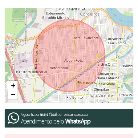
- 69 m²
- Ficam todos os móveis e eletros das fotos!
EMPREENDIMENTO
- Hall Decorado
- Espaço Gourmet
- Salão de Festas
- Piscina
+
- Salão de Jogos
−
- Academia
- Elevador Social e de Serviço
Agora ficou
mais fácil
conversar conosco
Atendimento pelo
WhatsApp
(Renda usada para simulação 1: R$ 21.000,00 e 2:
R$ 18.500,00 .Para cada renda fica em um