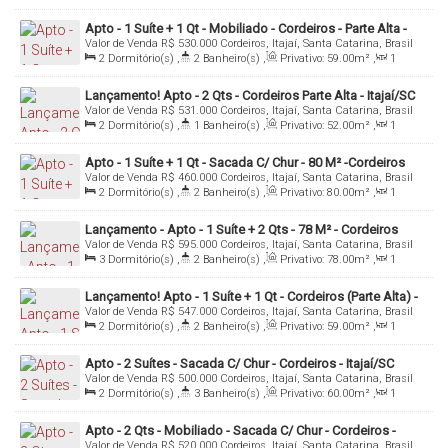
Sala(s)
,
1
Suíte(s)
,
1
Vaga(s)
,
Útil:
58
.00
m²
Apto - 1 Suíte + 1 Qt - Mobiliado - Cordeiros - Parte Alta -
Valor de Venda
R$
530.000
Cordeiros, Itajaí, Santa Catarina, Brasil
Itajaí/SC
2
Dormitório(s)
,
2
Banheiro(s)
,
Privativo:
59
.00
m²
,
1
Sala(s)
,
1
Suíte(s)
,
1
Vaga(s)
,
Útil:
59
.00
m²
Lançamento! Apto - 2 Qts - Cordeiros Parte Alta - Itajaí/SC
Valor de Venda
R$
531.000
Cordeiros, Itajaí, Santa Catarina, Brasil
2
Dormitório(s)
,
1
Banheiro(s)
,
Privativo:
52
.00
m²
,
1
Sala(s)
,
Total:
91
.00
m²
,
1
Vaga(s)
Apto - 1 Suíte + 1 Qt - Sacada C/ Chur - 80 M² -Cordeiros
Valor de Venda
R$
460.000
Cordeiros, Itajaí, Santa Catarina, Brasil
(Parte Alta) - Itajaí/Sc
2
Dormitório(s)
,
2
Banheiro(s)
,
Privativo:
80
.00
m²
,
1
Sala(s)
,
1
Suíte(s)
,
1
Vaga(s)
Lançamento - Apto - 1 Suíte + 2 Qts - 78 M² - Cordeiros
Valor de Venda
R$
595.000
Cordeiros, Itajaí, Santa Catarina, Brasil
(Parte Alta) - Itajaí/Sc
3
Dormitório(s)
,
2
Banheiro(s)
,
Privativo:
78
.00
m²
,
1
Sala(s)
,
1
Suíte(s)
,
Total:
100
.00
m²
,
1
Vaga(s)
Lançamento! Apto - 1 Suíte + 1 Qt - Cordeiros (Parte Alta) -
Valor de Venda
R$
547.000
Cordeiros, Itajaí, Santa Catarina, Brasil
Itajaí/SC
2
Dormitório(s)
,
2
Banheiro(s)
,
Privativo:
59
.00
m²
,
1
Sala(s)
,
1
Suíte(s)
,
1
Vaga(s)
Apto - 2 Suítes - Sacada C/ Chur - Cordeiros - Itajaí/SC
Valor de Venda
R$
500.000
Cordeiros, Itajaí, Santa Catarina, Brasil
2
Dormitório(s)
,
3
Banheiro(s)
,
Privativo:
60
.00
m²
,
1
Sala(s)
,
2
Suíte(s)
,
1
Vaga(s)
Apto - 2 Qts - Mobiliado - Sacada C/ Chur - Cordeiros -
Valor de Venda
R$
520.000
Cordeiros, Itajaí, Santa Catarina, Brasil