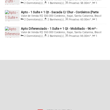
Itajaí/SC
2
Dormitório(s)
,
1
Banheiro(s)
,
Privativo:
58
.00
m²
,
1
Sala(s)
,
1
Vaga(s)
Apto - 1 Suíte + 1 Qt - Sacada C/ Chur - Cordeiros (Parte
Valor de Venda
R$
500.000
Cordeiros, Itajaí, Santa Catarina, Brasil
Alta) - Itajaí/SC
2
Dormitório(s)
,
2
Banheiro(s)
,
Privativo:
60
.00
m²
,
1
Sala(s)
,
1
Suíte(s)
,
1
Vaga(s)
Apto Diferenciado - 1 Suíte + 1 Qt - Mobiliado - 96 m² -
Valor de Venda
R$
550.000
Cordeiros, Itajaí, Santa Catarina, Brasil
Cordeiros - Itajaí/SC
2
Dormitório(s)
,
2
Banheiro(s)
,
Privativo:
96
.00
m²
,
1
Sala(s)
,
1
Suíte(s)
,
Total:
111
.00
m²
,
1
Vaga(s)