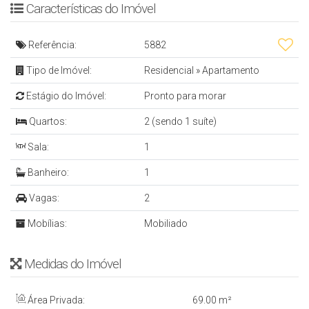
Características do Imóvel
ou
Referência:
5882
Tipo de Imóvel:
Residencial
»
Apartamento
Sugestão 2: R$ 136.000,00 entrada + R$ 59.000,00
FGTS e parcelas fixas de R$ 4.418,00
Estágio do Imóvel:
Pronto para morar
Quartos:
2 (sendo 1 suíte)
Cód 5882
Sala:
1
Banheiro:
1
- 1 Suíte + 1 Quarto
- Sala de Estar e Jantar
Vagas:
2
- Cozinha
Mobílias:
Mobiliado
- Sacada com Churrasqueira
- Banheiro Social
Medidas do Imóvel
- Área de Serviço
Área Privada:
69
.00
m²
- 2 Vagas de Garagem