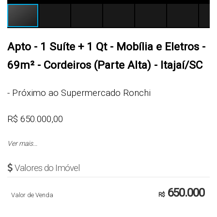
Apto - 1 Suíte + 1 Qt - Mobília e Eletros -
69m² - Cordeiros (Parte Alta) - Itajaí/SC
- Próximo ao Supermercado Ronchi
R$ 650.000,00
Ver mais...
Mobiliado e Decorado (Porteira Fechada)
Valores do Imóvel
Sugestão 1: R$ 91.000,00 entrada + R$ 39.000,00
650.000
FGTS e parcelas que iniciam em R$ 6.088,00 e
Valor de Venda
R$
terminam em R$ 1.275,00