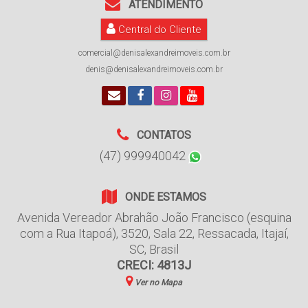
ATENDIMENTO
Central do Cliente
comercial@denisalexandreimoveis.com.br
denis@denisalexandreimoveis.com.br
CONTATOS
(47) 999940042
ONDE ESTAMOS
Avenida Vereador Abrahão João Francisco (esquina
com a Rua Itapoá)
,
3520
,
Sala 22
,
Ressacada
,
Itajaí
,
SC
,
Brasil
CRECI: 4813J
Ver no Mapa