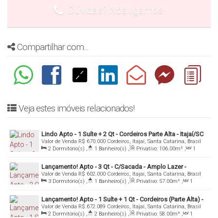
Dúvidas? Nós ligamos!
formato, solicite sua simulação com seus dados)
Mais informações: Inbox, Whatsapp ou Email
Compartilhar com...
Denis Alexandre Imoveis
CRECI 4813 J
WhatsApp: (47) 99994-0042
denis@denisalexandreimoveis.com.br
Veja estes imóveis relacionados!
Agende uma visita ao imóvel!
Lindo Apto - 1 Suíte + 2 Qt - Cordeiros Parte Alta - Itajaí/SC
Valor de Venda
R$
670.000
Cordeiros, Itajaí, Santa Catarina, Brasil
2
Dormitório(s)
,
1
Banheiro(s)
,
Privativo:
106
.00
m²
,
1
Sala(s)
,
1
Suíte(s)
,
2
Vaga(s)
,
Útil:
106
.00
m²
Lançamento! Apto - 3 Qt - C/Sacada - Amplo Lazer -
Valor de Venda
R$
602.000
Cordeiros, Itajaí, Santa Catarina, Brasil
Cordeiros Parte Alta - Itajaí/SC
3
Dormitório(s)
,
1
Banheiro(s)
,
Privativo:
57
.00
m²
,
1
Sala(s)
,
Total:
102
.00
~ 1022
.00
m²
,
1
Vaga(s)
Lançamento! Apto - 1 Suíte + 1 Qt - Cordeiros (Parte Alta) -
Valor de Venda
R$
672.089
Cordeiros, Itajaí, Santa Catarina, Brasil
Itajaí/SC
2
Dormitório(s)
,
2
Banheiro(s)
,
Privativo:
58
.00
m²
,
1