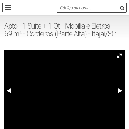
Apto - 1 Suíte + 1 Qt - Mobília e Eletros -
69 m² - Cordeiros (Parte Alta) - Itajaí/SC