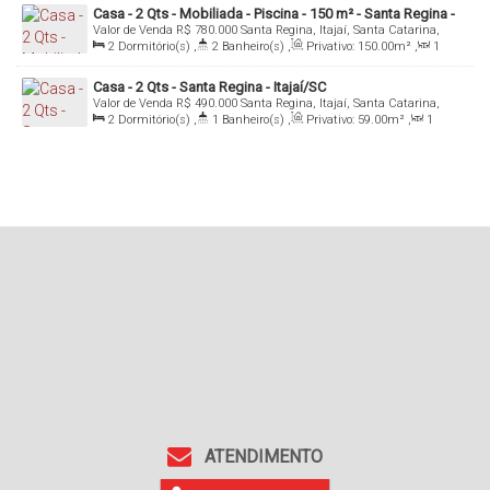
100
.00
m²
,
Terreno:
200
.00
m²
,
Fundos:
20
.00
m
,
Frente:
Casa - 2 Qts - Mobiliada - Piscina - 150 m² - Santa Regina -
10
.00
m
Valor de Venda
R$
780.000
Santa Regina, Itajaí, Santa Catarina,
Itajaí/SC
Brasil
2
Dormitório(s)
,
2
Banheiro(s)
,
Privativo:
150
.00
m²
,
1
Sala(s)
,
Total:
252
.00
m²
,
2
Vaga(s)
Casa - 2 Qts - Santa Regina - Itajaí/SC
Valor de Venda
R$
490.000
Santa Regina, Itajaí, Santa Catarina,
Brasil
2
Dormitório(s)
,
1
Banheiro(s)
,
Privativo:
59
.00
m²
,
1
Sala(s)
,
1
Vaga(s)
ATENDIMENTO