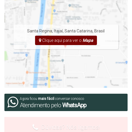
Agende uma visita ao imóvel!
Santa Regina
,
Itajaí
,
Santa Catarina
,
Brasil
Clique aqui para ver o
Mapa
Agora ficou
mais fácil
conversar conosco
Atendimento pelo
WhatsApp
Dúvidas? Nós ligamos!