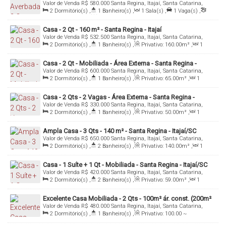
Valor de Venda
R$
580.000
Santa Regina, Itajaí, Santa Catarina,
Itajaí/SC
Brasil
2
Dormitório(s)
,
1
Banheiro(s)
,
1
Sala(s)
,
1
Vaga(s)
,
Terreno:
200
.00
m²
,
Fundos:
20
.00
m
,
Frente:
10
.00
m
Casa - 2 Qt - 160 m² - Santa Regina - Itajaí
Valor de Venda
R$
532.500
Santa Regina, Itajaí, Santa Catarina,
Brasil
2
Dormitório(s)
,
1
Banheiro(s)
,
Privativo:
160
.00
m²
,
1
Sala(s)
,
Total:
200
.00
m²
,
2
Vaga(s)
,
Útil:
160
.00
m²
Casa - 2 Qt - Mobiliada - Área Externa - Santa Regina -
Valor de Venda
R$
600.000
Santa Regina, Itajaí, Santa Catarina,
Itajaí/SC
Brasil
2
Dormitório(s)
,
1
Banheiro(s)
,
Privativo:
65
.00
m²
,
1
Sala(s)
,
1
Vaga(s)
,
Útil:
65
.00
m²
Casa - 2 Qts - 2 Vagas - Área Externa - Santa Regina -
Valor de Venda
R$
330.000
Santa Regina, Itajaí, Santa Catarina,
Itajaí/SC
Brasil
2
Dormitório(s)
,
1
Banheiro(s)
,
Privativo:
50
.00
m²
,
1
Sala(s)
,
2
Vaga(s)
Ampla Casa - 3 Qts - 140 m² - Santa Regina - Itajaí/SC
Valor de Venda
R$
650.000
Santa Regina, Itajaí, Santa Catarina,
Brasil
2
Dormitório(s)
,
2
Banheiro(s)
,
Privativo:
140
.00
m²
,
1
Sala(s)
,
Total:
263
.00
m²
,
1
Vaga(s)
Casa - 1 Suíte + 1 Qt - Mobiliada - Santa Regina - Itajaí/SC
Valor de Venda
R$
420.000
Santa Regina, Itajaí, Santa Catarina,
Brasil
2
Dormitório(s)
,
2
Banheiro(s)
,
Privativo:
59
.00
m²
,
1
Sala(s)
,
Total:
100
.00
m²
,
1
Vaga(s)
,
Fundos:
20
.00
m
,
Frente:
12
.00
m
Excelente Casa Mobiliada - 2 Qts - 100m² ár. const. (200m²
Valor de Venda
R$
480.000
Santa Regina, Itajaí, Santa Catarina,
Total) - Santa Regina
Brasil
2
Dormitório(s)
,
1
Banheiro(s)
,
Privativo:
100
.00
~
1000
.00
m²
,
1
Sala(s)
,
Total:
200
.00
m²
,
3
Vaga(s)
,
Útil: