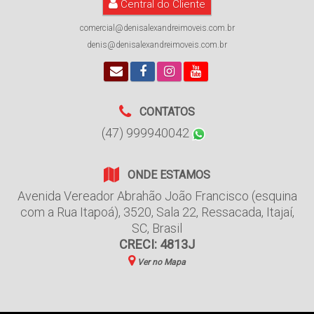
Central do Cliente
comercial@denisalexandreimoveis.com.br
denis@denisalexandreimoveis.com.br
CONTATOS
(47) 999940042
ONDE ESTAMOS
Avenida Vereador Abrahão João Francisco (esquina
com a Rua Itapoá)
,
3520
,
Sala 22
,
Ressacada
,
Itajaí
,
SC
,
Brasil
CRECI: 4813J
Ver no Mapa