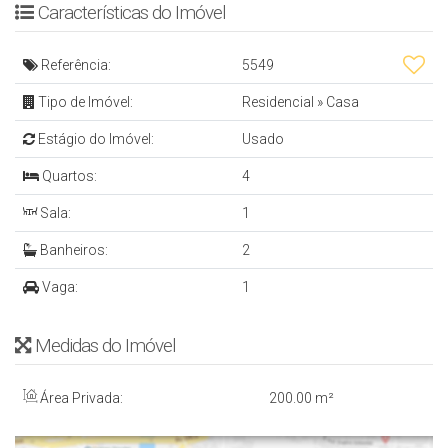
Características do Imóvel
- Sala
- Cozinha
Referência:
5549
- Sacada
Tipo de Imóvel:
Residencial
»
Casa
- 2 BWC
Estágio do Imóvel:
Usado
- Área de Churrasqueira
- Área de Serviço
Quartos:
4
- 1 Vaga de Garagem Coberta
Sala:
1
- 200 m²
Banheiros:
2
Vaga:
1
Mais informações: Inbox, Whatsapp ou Email
Denis Alexandre Imóveis
Medidas do Imóvel
CRECI 4813 J
WhatsApp: (47) 99994-0042
Área Privada:
200
.00
m²
denis@denisalexandreimoveis.com.br