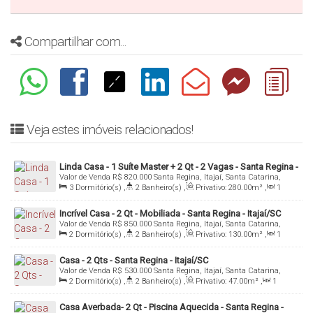
Compartilhar com...
Veja estes imóveis relacionados!
Linda Casa - 1 Suíte Master + 2 Qt - 2 Vagas - Santa Regina -
Valor de Venda
R$
820.000
Santa Regina, Itajaí, Santa Catarina,
Itajaí/SC
Brasil
3
Dormitório(s)
,
2
Banheiro(s)
,
Privativo:
280
.00
m²
,
1
Sala(s)
,
1
Suíte(s)
,
Total:
300
.00
m²
,
2
Vaga(s)
,
Útil:
280
.00
m²
Incrível Casa - 2 Qt - Mobiliada - Santa Regina - Itajaí/SC
Valor de Venda
R$
850.000
Santa Regina, Itajaí, Santa Catarina,
Brasil
2
Dormitório(s)
,
2
Banheiro(s)
,
Privativo:
130
.00
m²
,
1
Sala(s)
,
1
Vaga(s)
,
Útil:
130
.00
m²
Casa - 2 Qts - Santa Regina - Itajaí/SC
Valor de Venda
R$
530.000
Santa Regina, Itajaí, Santa Catarina,
Brasil
2
Dormitório(s)
,
2
Banheiro(s)
,
Privativo:
47
.00
m²
,
1
Sala(s)
,
Total:
170
.00
~ 1700
.00
m²
,
3
Vaga(s)
,
Útil:
47
.00
m²
Casa Averbada- 2 Qt - Piscina Aquecida - Santa Regina -