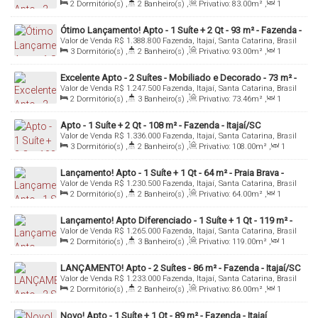
2
Dormitório(s)
,
2
Banheiro(s)
,
Privativo:
83
.00
m²
,
1
Sala(s)
,
2
Suíte(s)
,
1
Vaga(s)
,
Útil:
83
.00
m²
Ótimo Lançamento! Apto - 1 Suíte + 2 Qt - 93 m² - Fazenda -
Valor de Venda
R$
1.388.800
Fazenda, Itajaí, Santa Catarina, Brasil
Itajaí/SC
3
Dormitório(s)
,
2
Banheiro(s)
,
Privativo:
93
.00
m²
,
1
Sala(s)
,
1
Suíte(s)
,
2
Vaga(s)
,
Útil:
93
.00
m²
Excelente Apto - 2 Suítes - Mobiliado e Decorado - 73 m² -
Valor de Venda
R$
1.247.500
Fazenda, Itajaí, Santa Catarina, Brasil
Fazenda - Itajaí/SC
2
Dormitório(s)
,
3
Banheiro(s)
,
Privativo:
73
.46
m²
,
1
Sala(s)
,
2
Suíte(s)
,
1
Vaga(s)
,
Útil:
73
.46
m²
Apto - 1 Suíte + 2 Qt - 108 m² - Fazenda - Itajaí/SC
Valor de Venda
R$
1.336.000
Fazenda, Itajaí, Santa Catarina, Brasil
3
Dormitório(s)
,
2
Banheiro(s)
,
Privativo:
108
.00
m²
,
1
Sala(s)
,
1
Suíte(s)
,
2
Vaga(s)
,
Útil:
108
.00
m²
Lançamento! Apto - 1 Suíte + 1 Qt - 64 m² - Praia Brava -
Valor de Venda
R$
1.230.500
Fazenda, Itajaí, Santa Catarina, Brasil
Itajaí/SC
2
Dormitório(s)
,
2
Banheiro(s)
,
Privativo:
64
.00
m²
,
1
Sala(s)
,
1
Suíte(s)
,
1
Vaga(s)
,
Útil:
64
.00
m²
Lançamento! Apto Diferenciado - 1 Suíte + 1 Qt - 119 m² -
Valor de Venda
R$
1.265.000
Fazenda, Itajaí, Santa Catarina, Brasil
Fazenda - Itajaí/SC
2
Dormitório(s)
,
3
Banheiro(s)
,
Privativo:
119
.00
m²
,
1
Sala(s)
,
1
Suíte(s)
,
2
Vaga(s)
,
Útil:
119
.00
m²
LANÇAMENTO! Apto - 2 Suítes - 86 m² - Fazenda - Itajaí/SC
Valor de Venda
R$
1.233.000
Fazenda, Itajaí, Santa Catarina, Brasil
2
Dormitório(s)
,
2
Banheiro(s)
,
Privativo:
86
.00
m²
,
1
Sala(s)
,
2
Suíte(s)
,
1
Vaga(s)
,
Útil:
86
.00
m²
Novo! Apto - 1 Suíte + 1 Qt - 89 m² - Fazenda - Itajaí