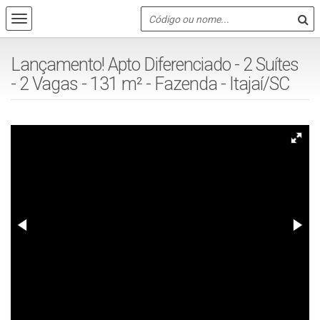
Lançamento! Apto Diferenciado - 2 Suítes
- 2 Vagas - 131 m² - Fazenda - Itajaí/SC