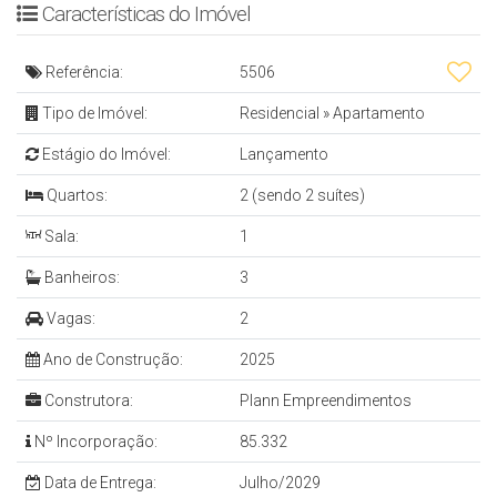
Características do Imóvel
- 2 Suítes
- Sala de Estar e Jantar
Referência:
5506
- Cozinha
Tipo de Imóvel:
Residencial
»
Apartamento
- Lavabo
Estágio do Imóvel:
Lançamento
- Sacada C/ Churrasqueira
- Área de Serviço
Quartos:
2 (sendo 2 suítes)
- 2 Vagas de Garagem
Sala:
1
- Acesso Biométrico
Banheiros:
3
Vagas:
2
EMPREENDIMENTO
Ano de Construção:
2025
- Salão de Festas
Construtora:
Plann Empreendimentos
- Espaço Gourmet
Nº Incorporação:
85.332
- Rooftop
Data de Entrega:
Julho/2029
- Piscina