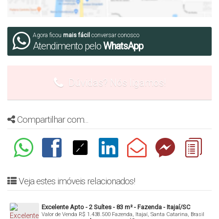
denis@denisalexandreimoveis.com.br
Agora ficou
mais fácil
conversar conosco
Atendimento pelo
WhatsApp
Dúvidas? Nós ligamos!
Compartilhar com...
Veja estes imóveis relacionados!
Excelente Apto - 2 Suítes - 83 m² - Fazenda - Itajaí/SC
Valor de Venda
R$
1.438.500
Fazenda, Itajaí, Santa Catarina, Brasil