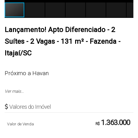
Lançamento! Apto Diferenciado - 2
Suítes - 2 Vagas - 131 m² - Fazenda -
Itajaí/SC
Próximo a Havan
Ver mais...
R$ 1.363.000,00
Valores do Imóvel
Cód: 5506
1.363.000
Valor de Venda
R$
APARTAMENTO