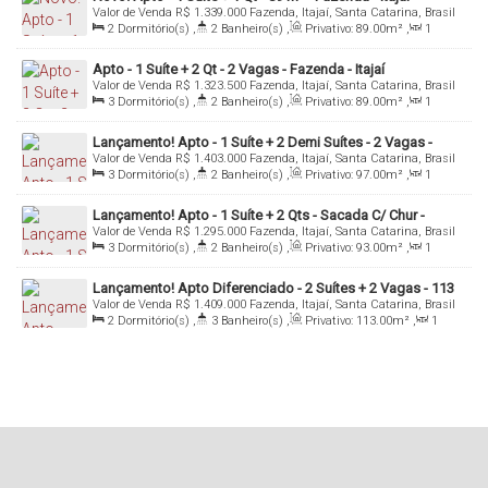
Valor de Venda
R$
1.339.000
Fazenda, Itajaí, Santa Catarina, Brasil
2
Dormitório(s)
,
2
Banheiro(s)
,
Privativo:
89
.00
m²
,
1
Sala(s)
,
1
Suíte(s)
,
Total:
132
.00
m²
,
2
Vaga(s)
Apto - 1 Suíte + 2 Qt - 2 Vagas - Fazenda - Itajaí
Valor de Venda
R$
1.323.500
Fazenda, Itajaí, Santa Catarina, Brasil
3
Dormitório(s)
,
2
Banheiro(s)
,
Privativo:
89
.00
m²
,
1
Sala(s)
,
1
Suíte(s)
,
Total:
132
.00
m²
,
2
Vaga(s)
Lançamento! Apto - 1 Suíte + 2 Demi Suítes - 2 Vagas -
Valor de Venda
R$
1.403.000
Fazenda, Itajaí, Santa Catarina, Brasil
Fazenda - Itajaí/SC
3
Dormitório(s)
,
2
Banheiro(s)
,
Privativo:
97
.00
m²
,
1
Sala(s)
,
1
Suíte(s)
,
2
Vaga(s)
Lançamento! Apto - 1 Suíte + 2 Qts - Sacada C/ Chur -
Valor de Venda
R$
1.295.000
Fazenda, Itajaí, Santa Catarina, Brasil
Fazenda - Itajaí/SC
3
Dormitório(s)
,
2
Banheiro(s)
,
Privativo:
93
.00
m²
,
1
Sala(s)
,
1
Suíte(s)
,
Total:
174
.00
m²
,
2
Vaga(s)
Lançamento! Apto Diferenciado - 2 Suítes + 2 Vagas - 113
Valor de Venda
R$
1.409.000
Fazenda, Itajaí, Santa Catarina, Brasil
m²- Fazenda - Itajaí/SC
2
Dormitório(s)
,
3
Banheiro(s)
,
Privativo:
113
.00
m²
,
1
Sala(s)
,
2
Suíte(s)
,
2
Vaga(s)