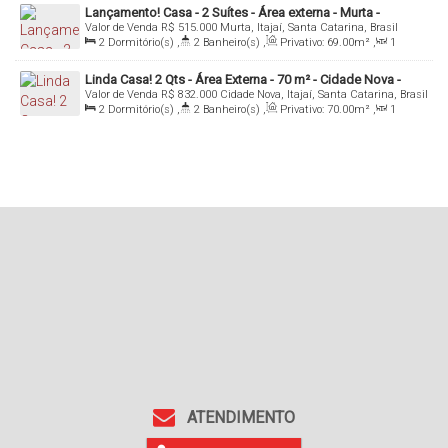
Lançamento! Casa - 2 Suítes - Área externa - Murta -
Valor de Venda
R$
515.000
Murta, Itajaí, Santa Catarina, Brasil
Itajaí/SC
2
Dormitório(s)
,
2
Banheiro(s)
,
Privativo:
69
.00
m²
,
1
Sala(s)
,
2
Suíte(s)
,
1
Vaga(s)
Linda Casa! 2 Qts - Área Externa - 70 m² - Cidade Nova -
Valor de Venda
R$
832.000
Cidade Nova, Itajaí, Santa Catarina, Brasil
Itajaí/SC
2
Dormitório(s)
,
2
Banheiro(s)
,
Privativo:
70
.00
m²
,
1
Sala(s)
,
2
Vaga(s)
ATENDIMENTO