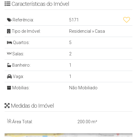
Características do Imóvel
- Portaria Eletrônica
- 49 m² Privativos
Referência:
5171
- 1 Vaga de Garagem
Tipo de Imóvel:
Residencial
»
Casa
SALA COMERCIAL
Quartos:
5
Salas:
2
- 1 banheiro
Banheiro:
1
(Rendas usadas para a simulação os valores
Vaga:
1
variam de acordo com os dados de cada pessoa,
Mobílias:
Não Mobiliado
solicite uma simulação com seus dados)
Medidas do Imóvel
Mais informações: Inbox, Whatsapp ou Email
Denis Alexandre - Negócios Imobiliários
Área Total:
200
.00
m²
CRECI 4813 J