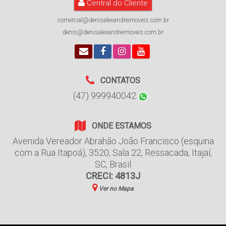
Central do Cliente
comercial@denisalexandreimoveis.com.br
denis@denisalexandreimoveis.com.br
CONTATOS
(47) 999940042
ONDE ESTAMOS
Avenida Vereador Abrahão João Francisco (esquina
com a Rua Itapoá)
,
3520
,
Sala 22
,
Ressacada
,
Itajaí
,
SC
,
Brasil
CRECI: 4813J
Ver no Mapa