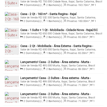
Valor de Venda
R$
750.000
Cidade Nova, Itajaí, Santa Catarina, Brasil
Itajaí
3
Dormitório(s)
,
2
Banheiro(s)
,
Privativo:
193
.70
m²
,
1
Sala(s)
,
1
Suíte(s)
,
Total:
215
.20
m²
,
1
Vaga(s)
,
Útil:
193
.70
m²
Casa - 2 Qt - 160 m² - Santa Regina - Itajaí
Valor de Venda
R$
532.500
Santa Regina, Itajaí, Santa Catarina,
Brasil
2
Dormitório(s)
,
1
Banheiro(s)
,
Privativo:
160
.00
m²
,
1
Sala(s)
,
Total:
200
.00
m²
,
2
Vaga(s)
,
Útil:
160
.00
m²
Casa - 1 Suíte + 1 Qt - Mobiliada - Cidade Nova - Itajaí/SC
Valor de Venda
R$
650.000
Cidade Nova, Itajaí, Santa Catarina, Brasil
2
Dormitório(s)
,
2
Banheiro(s)
,
Privativo:
65
.00
m²
,
1
Sala(s)
,
1
Suíte(s)
,
2
Vaga(s)
,
Útil:
65
.00
m²
Casa - 2 Qt - Mobiliada - Área Externa - Santa Regina -
Valor de Venda
R$
600.000
Santa Regina, Itajaí, Santa Catarina,
Itajaí/SC
Brasil
2
Dormitório(s)
,
1
Banheiro(s)
,
Privativo:
65
.00
m²
,
1
Sala(s)
,
1
Vaga(s)
,
Útil:
65
.00
m²
Lançamento! Casa - 2 Suítes - Área externa - Murta -
Valor de Venda
R$
495.000
Murta, Itajaí, Santa Catarina, Brasil
Itajaí/SC
2
Dormitório(s)
,
2
Banheiro(s)
,
Privativo:
69
.00
m²
,
1
Sala(s)
,
2
Suíte(s)
,
1
Vaga(s)
Lançamento! Casa - 2 Suítes - Área externa - Murta -
Valor de Venda
R$
499.000
Murta, Itajaí, Santa Catarina, Brasil
Itajaí/SC
2
Dormitório(s)
,
2
Banheiro(s)
,
Privativo:
71
.00
m²
,
1
Sala(s)
,
2
Suíte(s)
,
1
Vaga(s)
Lançamento! Casa - 2 Suítes - Área externa - Murta -
Valor de Venda
R$
499.000
Murta, Itajaí, Santa Catarina, Brasil
Itajaí/SC
2
Dormitório(s)
,
2
Banheiro(s)
,
Privativo:
71
.00
m²
,
1
Sala(s)
,
2
Suíte(s)
,
1
Vaga(s)