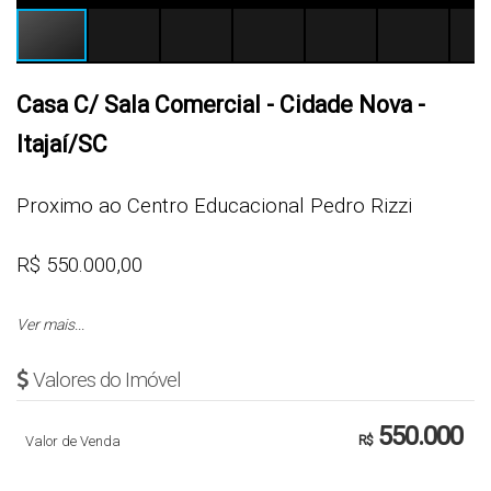
Casa C/ Sala Comercial - Cidade Nova -
Itajaí/SC
Proximo ao Centro Educacional Pedro Rizzi
R$ 550.000,00
Cód.: 5171
Ver mais...
Valores do Imóvel
- 2 Quartos
- 1 banheiro
550.000
Valor de Venda
R$
- Cozinha
- Todo em Parcelado e Gesso Rebaixado