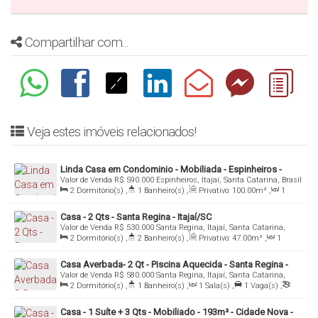
Compartilhar com...
Veja estes imóveis relacionados!
Linda Casa em Condominio - Mobiliada - Espinheiros -
Valor de Venda
R$
590.000
Espinheiros, Itajaí, Santa Catarina, Brasil
Itajai/SC
2
Dormitório(s)
,
1
Banheiro(s)
,
Privativo:
100
.00
m²
,
1
Sala(s)
,
Total:
140
.00
m²
,
1
Vaga(s)
,
Útil:
100
.00
m²
Casa - 2 Qts - Santa Regina - Itajaí/SC
Valor de Venda
R$
530.000
Santa Regina, Itajaí, Santa Catarina,
Brasil
2
Dormitório(s)
,
2
Banheiro(s)
,
Privativo:
47
.00
m²
,
1
Sala(s)
,
Total:
170
.00
~ 1700
.00
m²
,
3
Vaga(s)
,
Útil:
47
.00
m²
Casa Averbada- 2 Qt - Piscina Aquecida - Santa Regina -
Valor de Venda
R$
580.000
Santa Regina, Itajaí, Santa Catarina,
Itajaí/SC
Brasil
2
Dormitório(s)
,
1
Banheiro(s)
,
1
Sala(s)
,
1
Vaga(s)
,
Terreno:
200
.00
m²
,
Fundos:
20
.00
m
,
Frente:
10
.00
m
Casa - 1 Suíte + 3 Qts - Mobiliado - 193m² - Cidade Nova -