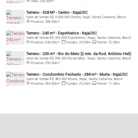
Total:
200
.00
m²
Terreno - 328 M² - Centro - Itajaí/SC
Valor de Venda
R$
4.000.000
Centro, Itajaí, Santa Catarina, Brasil
Privativo:
328
.00
m²
Terreno - 240 m² - Espinheiros - Itajaí/SC
Valor de Venda
R$
350.000
Espinheiros, Itajaí, Santa Catarina, Brasil
Privativo:
240
.00
m²
,
Fundos:
20
.00
m
,
Frente:
12
.00
m
Terreno - 200 m² - Rio do Meio (2 min. da Rod. Antônio Heil)
Valor de Venda
R$
299.000
Rio do Meio , Itajaí, Santa Catarina, Brasil
- Itajaí/SC
Privativo:
200
.00
m²
Terreno - Condomínio Fechado - 284 m² - Murta - Itajaí/SC
Valor de Venda
R$
385.000
Murta, Itajaí, Santa Catarina, Brasil
Privativo:
284
.00
m²
,
Fundos:
25
.00
m
,
Frente:
11
.00
m