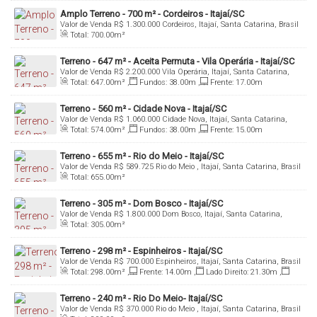
Amplo Terreno - 700 m² - Cordeiros - Itajaí/SC
Valor de Venda
R$
1.300.000
Cordeiros, Itajaí, Santa Catarina, Brasil
Total:
700
.00
m²
Terreno - 647 m² - Aceita Permuta - Vila Operária - Itajaí/SC
Valor de Venda
R$
2.200.000
Vila Operária, Itajaí, Santa Catarina,
Brasil
Total:
647
.00
m²
,
Fundos:
38
.00
m
,
Frente:
17
.00
m
Terreno - 560 m² - Cidade Nova - Itajaí/SC
Valor de Venda
R$
1.060.000
Cidade Nova, Itajaí, Santa Catarina,
Brasil
Total:
574
.00
m²
,
Fundos:
38
.00
m
,
Frente:
15
.00
m
Terreno - 655 m² - Rio do Meio - Itajaí/SC
Valor de Venda
R$
589.725
Rio do Meio , Itajaí, Santa Catarina, Brasil
Total:
655
.00
m²
Terreno - 305 m² - Dom Bosco - Itajaí/SC
Valor de Venda
R$
1.800.000
Dom Bosco, Itajaí, Santa Catarina,
Brasil
Total:
305
.00
m²
Terreno - 298 m² - Espinheiros - Itajaí/SC
Valor de Venda
R$
700.000
Espinheiros, Itajaí, Santa Catarina, Brasil
Total:
298
.00
m²
,
Frente:
14
.00
m
,
Lado Direito:
21
.30
m
,
Lado Esquerdo:
21
.30
m
Terreno - 240 m² - Rio Do Meio- Itajaí/SC
Valor de Venda
R$
370.000
Rio do Meio , Itajaí, Santa Catarina, Brasil