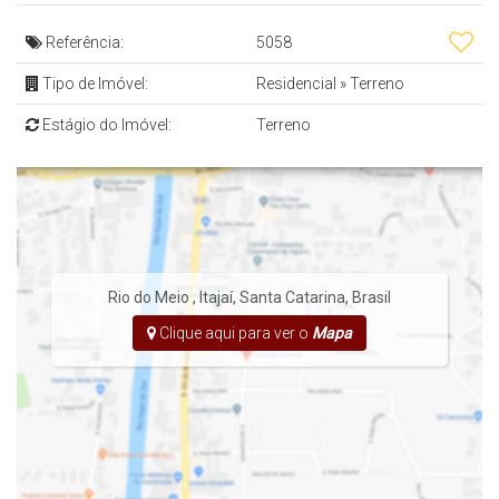
Referência:
5058
- Pet Place
Tipo de Imóvel:
Residencial
»
Terreno
- Praça
Estágio do Imóvel:
Terreno
- Vestiário
- Quadra Poliesportiva
- Quadra de Beach Tennis
- Campo de Futebol em Grama Sintética
- Churrasqueira
Rio do Meio
,
Itajaí
,
Santa Catarina
,
Brasil
- Academia
Clique aqui para ver o
Mapa
- Espaço Gourmet
- Guarita de Segurança
- Playground
- Salão de Festas
- Piscina