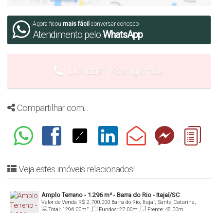
Mais informações: Inbox, Whatsapp ou Email
Agora ficou
mais fácil
conversar conosco
Denis Alexandre Imóveis
Atendimento pelo
WhatsApp
CRECI 4813 J
WhatsApp: (47) 99994-0042
Dúvidas? Nós ligamos!
denis@denisalexandreimoveis.com.br
Agende uma visita ao imóvel!
Compartilhar com...
Veja estes imóveis relacionados!
Amplo Terreno - 1.296 m² - Barra do Rio - Itajaí/SC
Valor de Venda
R$
2.700.000
Barra do Rio, Itajaí, Santa Catarina,
Brasil
Total:
1296
.00
m²
,
Fundos:
27
.00
m
,
Frente:
48
.00
m