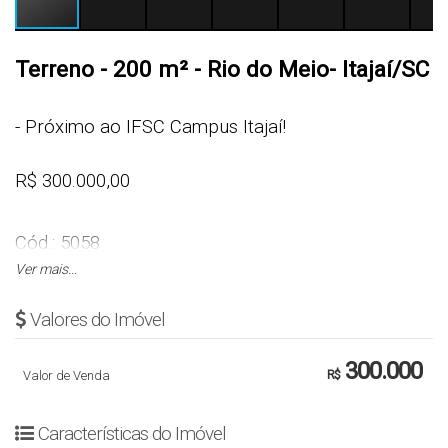
Terreno - 200 m² - Rio do Meio- Itajaí/SC
- Próximo ao IFSC Campus Itajaí!
R$ 300.000,00
Cód.: 5058
Ver mais...
TERRENO
Valores do Imóvel
- 10 x 20
300.000
Valor de Venda
R$
- 200 m² Área Total
Características do Imóvel
EMPREENDIMENTO