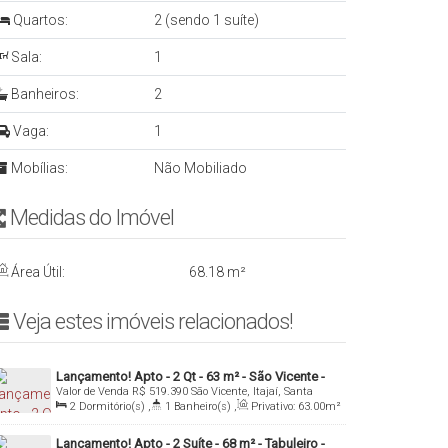
Quartos:
2 (sendo 1 suíte)
Sala:
1
Banheiros:
2
Vaga:
1
Mobílias:
Não Mobiliado
Medidas do Imóvelㅤ ㅤㅤ ㅤㅤ ㅤ
Área Útil:
68
.18
m²
Veja estes imóveis relacionados!ㅤ
Lançamento! Apto - 2 Qt - 63 m² - São Vicente -
Valor de Venda
R$
519.390
São Vicente, Itajaí, Santa
Itajaí/SC
Catarina, Brasil
2
Dormitório(s)
,
1
Banheiro(s)
,
Privativo:
63
.00
m²
,
1
Sala(s)
,
1
Vaga(s)
,
Útil:
63
.00
m²
Lançamento! Apto - 2 Suíte - 68 m² - Tabuleiro -