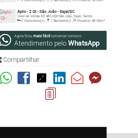
Catarina, Brasil
2
Dormitório(s)
,
2
Banheiro(s)
,
Privativo:
59
.00
m²
,
1
Sala(s)
,
1
Suíte(s)
,
1
Vaga(s)
,
Útil:
59
.00
m²
Apto - 2 Qt - São João - Itajaí/SC
Valor de Venda
R$
485.000
São João, Itajaí, Santa
Catarina, Brasil
2
Dormitório(s)
,
1
Banheiro(s)
,
Privativo:
68
.00
m²
,
1
Sala(s)
,
1
Vaga(s)
,
Útil:
68
.00
m²
Agora ficou
mais fácil
conversar conosco
Atendimento pelo
WhatsApp
Compartilhar