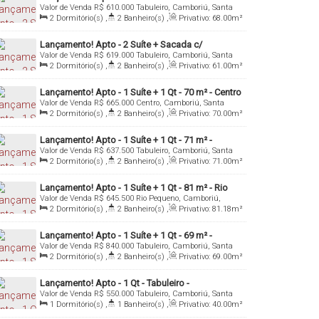
Valor de Venda
R$
610.000
Tabuleiro, Camboriú, Santa
Camboriú/SC
Catarina, Brasil
2
Dormitório(s)
,
2
Banheiro(s)
,
Privativo:
68
.00
m²
,
1
Sala(s)
,
1 ~ 2
Suíte(s)
,
1
Vaga(s)
,
Útil:
68
.00
m²
Lançamento! Apto - 2 Suíte + Sacada c/
Valor de Venda
R$
619.000
Tabuleiro, Camboriú, Santa
Churrasqueira - 61 m² - Tabuleiro - Camboriú/SC
Catarina, Brasil
2
Dormitório(s)
,
2
Banheiro(s)
,
Privativo:
61
.00
m²
,
1
Sala(s)
,
1
Suíte(s)
,
1
Vaga(s)
,
Útil:
61
.00
m²
Lançamento! Apto - 1 Suíte + 1 Qt - 70 m² - Centro
Valor de Venda
R$
665.000
Centro, Camboriú, Santa
- Camboriú/SC
Catarina, Brasil
2
Dormitório(s)
,
2
Banheiro(s)
,
Privativo:
70
.00
m²
,
1
Sala(s)
,
1
Suíte(s)
,
1
Vaga(s)
,
Útil:
70
.00
m²
Lançamento! Apto - 1 Suíte + 1 Qt - 71 m² -
Valor de Venda
R$
637.500
Tabuleiro, Camboriú, Santa
Tabuleiro - Camboriú/SC
Catarina, Brasil
2
Dormitório(s)
,
2
Banheiro(s)
,
Privativo:
71
.00
m²
,
1
Sala(s)
,
1
Suíte(s)
,
1
Vaga(s)
,
Útil:
71
.00
m²
Lançamento! Apto - 1 Suíte + 1 Qt - 81 m² - Rio
Valor de Venda
R$
645.500
Rio Pequeno, Camboriú,
Pequeno - Camboriú/SC
Santa Catarina, Brasil
2
Dormitório(s)
,
2
Banheiro(s)
,
Privativo:
81
.18
m²
,
1
Sala(s)
,
1
Suíte(s)
,
1
Vaga(s)
,
Útil:
81
.18
m²
Lançamento! Apto - 1 Suíte + 1 Qt - 69 m² -
Valor de Venda
R$
840.000
Tabuleiro, Camboriú, Santa
Tabuleiro - Camboriú/SC
Catarina, Brasil
2
Dormitório(s)
,
2
Banheiro(s)
,
Privativo:
69
.00
m²
,
1
Sala(s)
,
1
Suíte(s)
,
1
Vaga(s)
,
Útil:
69
.00
m²
Lançamento! Apto - 1 Qt - Tabuleiro -
Valor de Venda
R$
550.000
Tabuleiro, Camboriú, Santa
Camboriú/SC
Catarina, Brasil
1
Dormitório(s)
,
1
Banheiro(s)
,
Privativo:
40
.00
m²
,
1
Sala(s)
,
1
Vaga(s)
,
Útil:
40
.00
m²