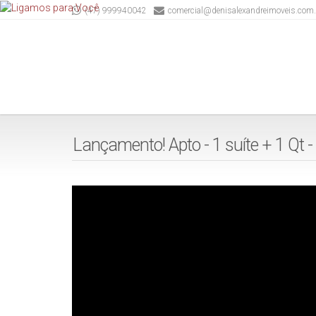
(47) 999940042
comercial@denisalexandreimoveis.com.
Lançamento! Apto - 1 suíte + 1 Qt 