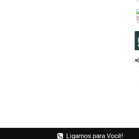
, para cada renda fica em um formato)
tro de Imóveis de Camboriú
mail
Ligamos para Você!