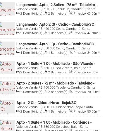
Lançamento! Apto - 2 Suítes - 75 m² - Tabuleiro -
Valor de Venda
R$
653.500
Tabuleiro, Camboriú, Santa
Camboriú/SC
Catarina, Brasil
2
Dormitório(s)
,
2
Banheiro(s)
,
Privativo:
69
.00
m²
,
1
Sala(s)
,
1
Suíte(s)
,
1
Vaga(s)
,
Útil:
69
.00
m²
Lançamento! Apto 2 Qt - Cedro - Camboriú/SC
Valor de Venda
R$
460.900
Cedro, Camboriú, Santa
Catarina, Brasil
2
Dormitório(s)
,
1
Banheiro(s)
,
Privativo:
49
.68
m²
,
1
Sala(s)
,
1
Vaga(s)
,
Útil:
49
.68
m²
Lançamento! Apto 1 Qt - Cedro - Camboriú/SC
Valor de Venda
R$
350.000
Cedro, Camboriú, Santa
Catarina, Brasil
1
Dormitório(s)
,
1
Banheiro(s)
,
Privativo:
34
.66
m²
,
1
Sala(s)
,
1
Vaga(s)
,
Útil:
34
.66
m²
Apto - 1 Suíte + 1 Qt - Mobiliado - São Vicente -
Valor de Venda
R$
450.000
São Vicente, Itajaí, Santa
Itajaí
Catarina, Brasil
2
Dormitório(s)
,
2
Banheiro(s)
,
Privativo:
64
.00
~
65
.00
m²
,
1
Suíte(s)
,
1
Vaga(s)
,
Útil:
65
.00
m²
Apto - 2 Suítes - 72 m² - Mobiliado - Tabuleiro -
Valor de Venda
R$
700.000
Tabuleiro, Camboriú, Santa
Camboriú/SC
Catarina, Brasil
2
Dormitório(s)
,
3
Banheiro(s)
,
Privativo:
70
.00
m²
,
1
Sala(s)
,
2
Suíte(s)
,
Total:
96
.00
m²
,
1
Vaga(s)
,
Útil:
70
.00
m²
Apto - 2 Qt - Cidade Nova - Itajaí/SC
Valor de Venda
R$
450.000
Cidade Nova, Itajaí, Santa
Catarina, Brasil
2
Dormitório(s)
,
1
Banheiro(s)
,
Privativo:
55
.00
m²
,
1
Sala(s)
,
1
Vaga(s)
,
Útil:
55
.00
m²
Apto - 1 Suíte + 1 Qt - Mobiliado - Cordeiros -
Valor de Venda
R$
530.000
Cordeiros, Itajaí, Santa
Parte Alta - Itajaí/SC