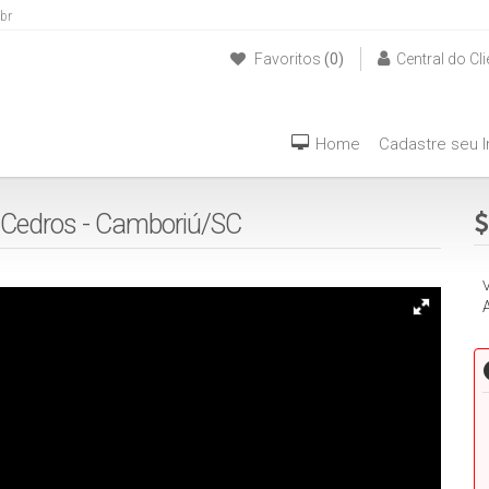
br
Favoritos
(0)
Central do Cli
(47) 999940042
Home
Cadastre seu 
- Cedros - Camboriú/SC