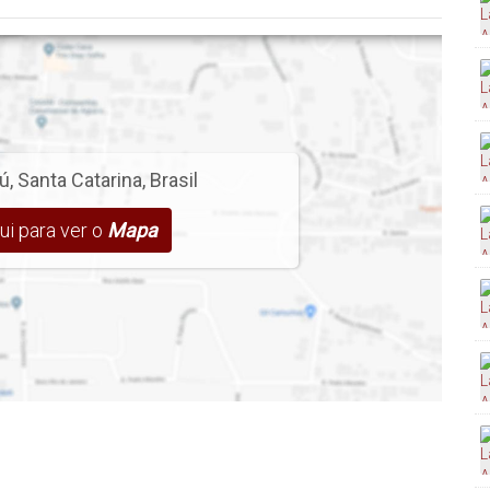
ú
,
Santa Catarina
,
Brasil
ui para ver o
Mapa
ita
cina