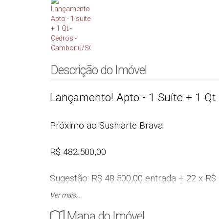
Descrição do Imóvel
Lançamento! Apto - 1 Suíte + 1 Qt
Próximo ao Sushiarte Brava
R$ 482.500,00
Sugestão: R$ 48.500,00 entrada + 22 x R$ 
após pronto parcelas fixas de R$ 2.622,0
Ver mais...
Cód.: 4777
Mapa do Imóvel