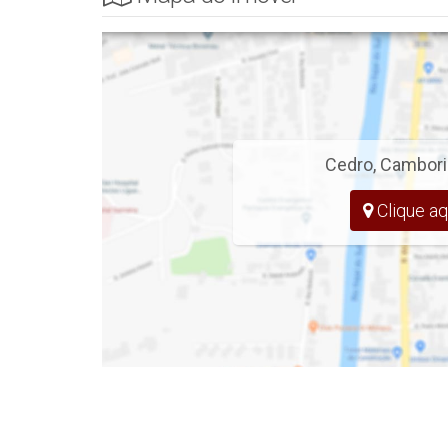
APARTAMENTO
- 1 Suíte + 1 Quarto
- Sala de Estar e Jantar
- Cozinha
Cedro
,
Cambori
- Sacada C/Churrasqueira
Clique aq
- Área de Serviço
- Banheiro Social
- 68,18 m² Privativos
EMPREENDIMENTO
- Piscina Adulto e Infantil, com Borda Infin
- 2 Espaços Gourmet, com Vista para Pis
- 2 Quadras de Beach Sports