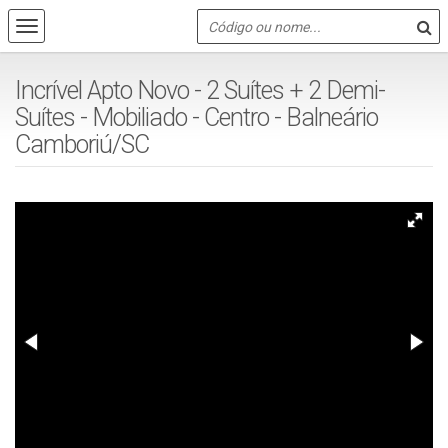
Incrível Apto Novo - 2 Suítes + 2 Demi-
Suítes - Mobiliado - Centro - Balneário
Camboriú/SC