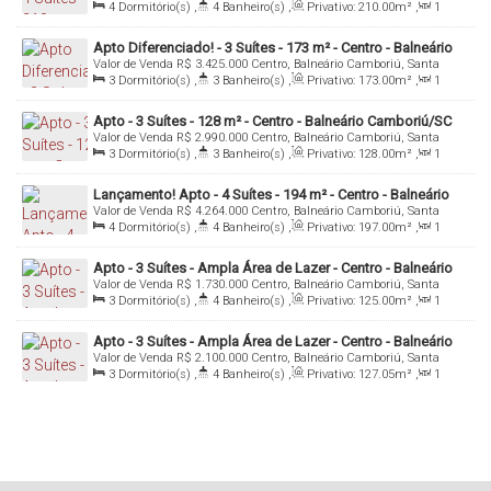
Catarina, Brasil
4
Dormitório(s)
,
4
Banheiro(s)
,
Privativo:
210
.00
m²
,
1
Sala(s)
,
4
Suíte(s)
,
4
Vaga(s)
,
Útil:
210
.00
m²
Apto Diferenciado! - 3 Suítes - 173 m² - Centro - Balneário
Valor de Venda
R$
3.425.000
Centro, Balneário Camboriú, Santa
Camboriú/SC
Catarina, Brasil
3
Dormitório(s)
,
3
Banheiro(s)
,
Privativo:
173
.00
m²
,
1
Sala(s)
,
3
Suíte(s)
,
2
Vaga(s)
,
Útil:
173
.00
m²
Apto - 3 Suítes - 128 m² - Centro - Balneário Camboriú/SC
Valor de Venda
R$
2.990.000
Centro, Balneário Camboriú, Santa
Catarina, Brasil
3
Dormitório(s)
,
3
Banheiro(s)
,
Privativo:
128
.00
m²
,
1
Sala(s)
,
3
Suíte(s)
,
2
Vaga(s)
,
Útil:
128
.00
m²
Lançamento! Apto - 4 Suítes - 194 m² - Centro - Balneário
Valor de Venda
R$
4.264.000
Centro, Balneário Camboriú, Santa
Camboriú/SC
Catarina, Brasil
4
Dormitório(s)
,
4
Banheiro(s)
,
Privativo:
197
.00
m²
,
1
Sala(s)
,
4
Suíte(s)
,
3
Vaga(s)
Apto - 3 Suítes - Ampla Área de Lazer - Centro - Balneário
Valor de Venda
R$
1.730.000
Centro, Balneário Camboriú, Santa
Camboriú
Catarina, Brasil
3
Dormitório(s)
,
4
Banheiro(s)
,
Privativo:
125
.00
m²
,
1
Sala(s)
,
3
Suíte(s)
,
2
Vaga(s)
,
Útil:
125
.00
m²
Apto - 3 Suítes - Ampla Área de Lazer - Centro - Balneário
Valor de Venda
R$
2.100.000
Centro, Balneário Camboriú, Santa
Camboriú
Catarina, Brasil
3
Dormitório(s)
,
4
Banheiro(s)
,
Privativo:
127
.05
m²
,
1
Sala(s)
,
3
Suíte(s)
,
3
Vaga(s)
,
Útil:
127
.05
m²