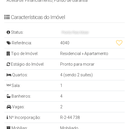
APARTAMENTO
Aceita-se: Financiamento, Fundo de Garantia
- 2 Suítes + 2 Demi-Suítes
Características do Imóvel
- Sala de Estar e Jantar
Status:
Pronto Para Morar
- Cozinha
- Área de Serviço
Referência:
4040
- Sacada Integrada
Tipo de Imóvel:
Residencial
»
Apartamento
- Banheiro Social
Estágio do Imóvel:
Pronto para morar
- Lavabo
Quartos:
4 (sendo 2 suítes)
- Churrasqueira
Sala:
1
- Mobiliado todo o Apartamento
- 2 Vagas de Garagem
Banheiros:
4
- 141 m² Privativos
Vagas:
2
Nº Incorporação:
R-2-44.738
EMPREENDIMENTO
Mobílias:
Mobiliado