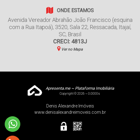
ONDE ESTAMOS
Avenida Vereador Abrahão João Francisco (esquina
com a Rua Itapoá)
,
3520
,
Sala 22
,
Ressacada
,
Itajaí
,
SC
,
Brasil
CRECI: 4813J
Ver no Mapa
Apresenta.me ~ Plataforma Imobiliária
Copyright © 2026 ~ 0.0000s
Denis Alexandre Imóveis
www.denisalexandreimoveis.com.br