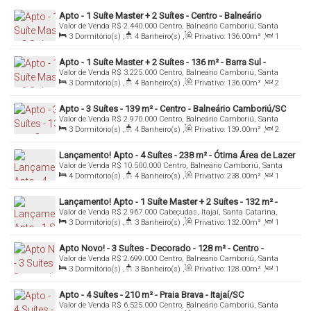
Apto - 1 Suíte Master + 2 Suítes - Centro - Balneário
Valor de Venda
R$
2.440.000
Centro, Balneário Camboriú, Santa
Camboriú/SC
Catarina, Brasil
3
Dormitório(s)
,
4
Banheiro(s)
,
Privativo:
136
.00
m²
,
1
Sala(s)
,
3
Suíte(s)
,
3
Vaga(s)
,
Útil:
136
.00
m²
Apto - 1 Suíte Master + 2 Suítes - 136 m² - Barra Sul -
Valor de Venda
R$
3.225.000
Centro, Balneário Camboriú, Santa
Balneário Camboriú/SC
Catarina, Brasil
3
Dormitório(s)
,
4
Banheiro(s)
,
Privativo:
136
.00
m²
,
2
Sala(s)
,
3
Suíte(s)
,
Total:
330
.00
m²
,
3
Vaga(s)
,
Útil:
136
.00
m²
Apto - 3 Suítes - 139 m² - Centro - Balneário Camboriú/SC
Valor de Venda
R$
2.970.000
Centro, Balneário Camboriú, Santa
Catarina, Brasil
3
Dormitório(s)
,
4
Banheiro(s)
,
Privativo:
139
.00
m²
,
2
Sala(s)
,
3
Suíte(s)
,
2
Vaga(s)
,
Útil:
139
.00
m²
Lançamento! Apto - 4 Suítes - 238 m² - Ótima Área de Lazer
Valor de Venda
R$
10.500.000
Centro, Balneário Camboriú, Santa
- Centro - Balneário Camboriú/SC
Catarina, Brasil
4
Dormitório(s)
,
4
Banheiro(s)
,
Privativo:
238
.00
m²
,
1
Sala(s)
,
4
Suíte(s)
,
Total:
464
.00
m²
,
4
Vaga(s)
,
Útil:
238
.00
m²
Lançamento! Apto - 1 Suíte Master + 2 Suítes - 132 m² -
Valor de Venda
R$
2.967.000
Cabeçudas, Itajaí, Santa Catarina,
Cabeçudas - Itajaí/SC
Brasil
3
Dormitório(s)
,
3
Banheiro(s)
,
Privativo:
132
.00
m²
,
1
Sala(s)
,
3
Suíte(s)
,
2
Vaga(s)
,
Útil:
132
.00
m²
Apto Novo! - 3 Suítes - Decorado - 128 m² - Centro -
Valor de Venda
R$
2.699.000
Centro, Balneário Camboriú, Santa
Balneário Camboriú/SC
Catarina, Brasil
3
Dormitório(s)
,
3
Banheiro(s)
,
Privativo:
128
.00
m²
,
1
Sala(s)
,
3
Suíte(s)
,
2
Vaga(s)
,
Útil:
128
.00
m²
Apto - 4 Suítes - 210 m² - Praia Brava - Itajaí/SC
Valor de Venda
R$
6.525.000
Centro, Balneário Camboriú, Santa