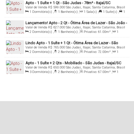
Apto - 1 Suíte + 1 Qt - São Judas - 78m² - Itajaí/SC
Valor de Venda
R$
599.000
São Judas, Itajaí, Santa Catarina, Brasil
1
Dormitório(s)
,
1
Banheiro(s)
,
1
Sala(s)
,
1
Suíte(s)
,
1
Vaga(s)
,
Útil:
78
.00
m²
Lançamento! Apto - 2 Qt - Ótima Área de Lazer - São João -
Valor de Venda
R$
627.000
São Judas, Itajaí, Santa Catarina, Brasil
Itajaí/SC
2
Dormitório(s)
,
1
Banheiro(s)
,
Privativo:
61
.00
m²
,
1
Sala(s)
,
1
Vaga(s)
,
Útil:
61
.00
m²
Lindo Apto - 1 Suíte + 1 Qt - Ótima Área de Lazer - São
Valor de Venda
R$
765.000
São Judas, Itajaí, Santa Catarina, Brasil
Judas - Itajaí/SC
2
Dormitório(s)
,
2
Banheiro(s)
,
Privativo:
72
.00
m²
,
1
Sala(s)
,
1
Suíte(s)
,
1
Vaga(s)
Apto - 1 Suíte + 2 Qts - Mobiliado - São Judas - Itajaí/SC
Valor de Venda
R$
650.000
São Judas, Itajaí, Santa Catarina, Brasil
3
Dormitório(s)
,
2
Banheiro(s)
,
Privativo:
67
.00
m²
,
1
Sala(s)
,
1
Suíte(s)
,
1
Vaga(s)