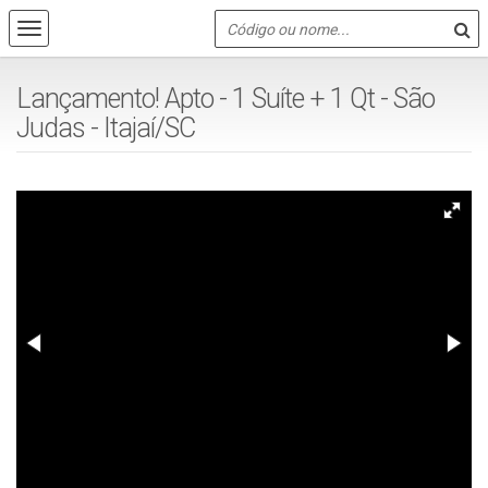
Lançamento! Apto - 1 Suíte + 1 Qt - São
Judas - Itajaí/SC