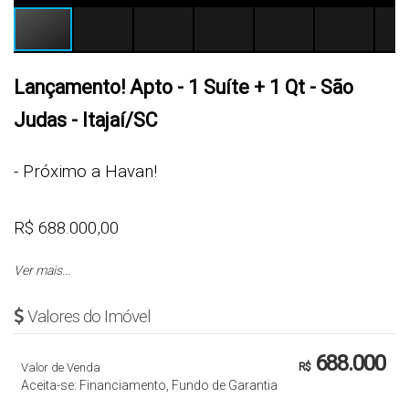
Lançamento! Apto - 1 Suíte + 1 Qt - São
Judas - Itajaí/SC
- Próximo a Havan!
R$ 688.000,00
Ver mais...
Sugestão: R$ 69.000,00 entrada + 17 x R$ 4.050,00
+ 4 x 26.000,00 (1 vez por ano)
e após apto pronto
Valores do Imóvel
parcelas de R$ 4.100,00
688.000
Valor de Venda
R$
Cód.: 3239
Aceita-se: Financiamento, Fundo de Garantia