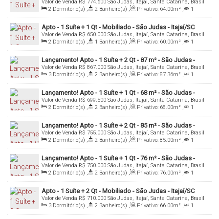
Valor de Venda
R$
774.600
São Judas, Itajaí, Santa Catarina, Brasil
Itajaí/SC
2
Dormitório(s)
,
2
Banheiro(s)
,
Privativo:
64
.00
m²
,
1
Sala(s)
,
1
Suíte(s)
,
Total:
109
.00
m²
,
1
Vaga(s)
Apto - 1 Suíte + 1 Qt - Mobiliado - São Judas - Itajaí/SC
Valor de Venda
R$
650.000
São Judas, Itajaí, Santa Catarina, Brasil
2
Dormitório(s)
,
1
Banheiro(s)
,
Privativo:
60
.00
m²
,
1
Sala(s)
,
1
Vaga(s)
Lançamento! Apto - 1 Suíte + 2 Qt - 87 m² - São Judas -
Valor de Venda
R$
867.000
São Judas, Itajaí, Santa Catarina, Brasil
Itajaí/SC
3
Dormitório(s)
,
2
Banheiro(s)
,
Privativo:
87
.36
m²
,
1
Sala(s)
,
1
Suíte(s)
,
2
Vaga(s)
,
Útil:
87
.36
m²
Lançamento! Apto - 1 Suíte + 1 Qt - 68 m² - São Judas -
Valor de Venda
R$
699.500
São Judas, Itajaí, Santa Catarina, Brasil
Itajaí/SC
2
Dormitório(s)
,
2
Banheiro(s)
,
Privativo:
68
.00
m²
,
1
Sala(s)
,
1
Suíte(s)
,
1
Vaga(s)
,
Útil:
68
.00
m²
Lançamento! Apto - 1 Suíte + 2 Qt - 85 m² - São Judas -
Valor de Venda
R$
755.000
São Judas, Itajaí, Santa Catarina, Brasil
Itajaí/SC
2
Dormitório(s)
,
2
Banheiro(s)
,
Privativo:
85
.00
m²
,
1
Sala(s)
,
1
Suíte(s)
,
1
Vaga(s)
,
Útil:
85
.00
m²
Lançamento! Apto - 1 Suíte + 1 Qt - 76 m² - São Judas -
Valor de Venda
R$
750.000
São Judas, Itajaí, Santa Catarina, Brasil
Itajaí/SC
2
Dormitório(s)
,
2
Banheiro(s)
,
Privativo:
76
.00
m²
,
1
Sala(s)
,
1
Suíte(s)
,
2
Vaga(s)
Apto - 1 Suíte + 2 Qt - Mobiliado - São Judas - Itajaí/SC
Valor de Venda
R$
710.000
São Judas, Itajaí, Santa Catarina, Brasil
3
Dormitório(s)
,
2
Banheiro(s)
,
Privativo:
66
.00
m²
,
1
Sala(s)
,
1
Suíte(s)
,
1
Vaga(s)
,
Útil:
66
.00
m²