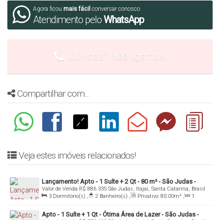
Data de Entrega para Abril/2026
Agora ficou
mais fácil
conversar conosco
Atendimento pelo
WhatsApp
Mais informações: Inbox, Whatsapp ou Email
Denis Alexandre Imóveis
Dúvidas? Nós ligamos!
CRECI 4813 J
Tel/WhatsApp: (
47) 99994-0042
Compartilhar com...
denis@denisalexandreimoveis.com.br
Agende uma visita ao imóvel!
Veja estes imóveis relacionados!
Lançamento! Apto - 1 Suíte + 2 Qt - 80 m² - São Judas -
Valor de Venda
R$
886.335
São Judas, Itajaí, Santa Catarina, Brasil
Itajaí/SC
3
Dormitório(s)
,
2
Banheiro(s)
,
Privativo:
80
.00
m²
,
1
Sala(s)
,
1
Suíte(s)
,
2
Vaga(s)
,
Útil:
80
.00
m²
Apto - 1 Suíte + 1 Qt - Ótima Área de Lazer - São Judas -