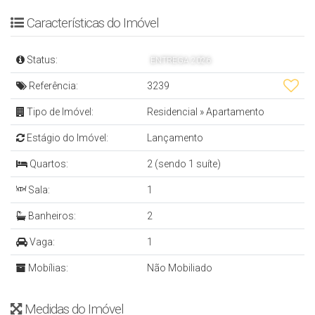
APARTAMENTO
Características do Imóvel
- 1 Quarto + 1 Suíte
Status:
ENTREGA 2026
- Sala de Estar
Referência:
3239
- Cozinha
Tipo de Imóvel:
Residencial
»
Apartamento
- Sacada
Estágio do Imóvel:
Lançamento
- Área de Serviço
- Banheiro Social
Quartos:
2 (sendo 1 suíte)
- Vaga de Garagem Coberta
Sala:
1
- 67 m² Privativos
Banheiros:
2
Vaga:
1
EMPREENDIMENTO
Mobílias:
Não Mobiliado
- Piscina
- Academia
Medidas do Imóvel