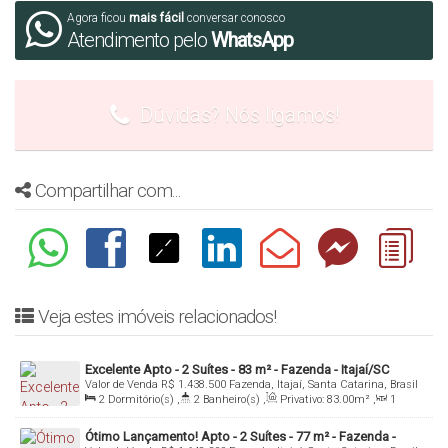
- Spa Space Moon
Agora ficou
mais fácil
conversar conosco
Atendimento pelo
WhatsApp
- Outdoor Lounge
- Private Sky Office
- Bicicletário
Dúvidas? Nós ligamos!
- Salão de Festas
- Sala de Jogos
Compartilhar com...
- Playground
- Pet Place
Data de entrega para Junho/2026
Veja estes imóveis relacionados!
Incorporação: RI 64209
Excelente Apto - 2 Suítes - 83 m² - Fazenda - Itajaí/SC
Mais informações: Inbox, Whatsapp ou Email
Valor de Venda
R$
1.438.500
Fazenda, Itajaí, Santa Catarina, Brasil
2
Dormitório(s)
,
2
Banheiro(s)
,
Privativo:
83
.00
m²
,
1
Denis Alexandre Imóveis
Sala(s)
,
2
Suíte(s)
,
1
Vaga(s)
,
Útil:
83
.00
m²
Ótimo Lançamento! Apto - 2 Suítes - 77 m² - Fazenda -