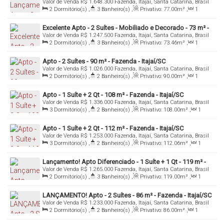
CRECI 4813 J
Valor de Venda
R$
1.648.300
Fazenda, Itajaí, Santa Catarina, Brasil
Itajaí/SC
2
Dormitório(s)
,
3
Banheiro(s)
,
Privativo:
77
.00
m²
,
1
Tel/WhatsApp: (47) 99994-0042
Sala(s)
,
2
Suíte(s)
,
2
Vaga(s)
,
Útil:
77
.00
m²
Excelente Apto - 2 Suítes - Mobiliado e Decorado - 73 m² -
denis@denisalexandreimoveis.com.br
Valor de Venda
R$
1.247.500
Fazenda, Itajaí, Santa Catarina, Brasil
Fazenda - Itajaí/SC
2
Dormitório(s)
,
3
Banheiro(s)
,
Privativo:
73
.46
m²
,
1
Sala(s)
,
2
Suíte(s)
,
1
Vaga(s)
,
Útil:
73
.46
m²
Agende uma visita ao imóvel!
Apto - 2 Suítes - 90 m² - Fazenda - Itajaí/SC
Valor de Venda
R$
1.026.000
Fazenda, Itajaí, Santa Catarina, Brasil
2
Dormitório(s)
,
2
Banheiro(s)
,
Privativo:
90
.00
m²
,
1
Sala(s)
,
2
Suíte(s)
,
2
Vaga(s)
,
Útil:
90
.00
m²
Apto - 1 Suíte + 2 Qt - 108 m² - Fazenda - Itajaí/SC
Valor de Venda
R$
1.336.000
Fazenda, Itajaí, Santa Catarina, Brasil
3
Dormitório(s)
,
2
Banheiro(s)
,
Privativo:
108
.00
m²
,
1
Sala(s)
,
1
Suíte(s)
,
2
Vaga(s)
,
Útil:
108
.00
m²
Apto - 1 Suíte + 2 Qt - 112 m² - Fazenda - Itajaí/SC
Valor de Venda
R$
1.253.000
Fazenda, Itajaí, Santa Catarina, Brasil
3
Dormitório(s)
,
2
Banheiro(s)
,
Privativo:
112
.06
m²
,
1
Sala(s)
,
1
Suíte(s)
,
2
Vaga(s)
,
Útil:
112
.06
m²
Lançamento! Apto Diferenciado - 1 Suíte + 1 Qt - 119 m² -
Valor de Venda
R$
1.265.000
Fazenda, Itajaí, Santa Catarina, Brasil
Fazenda - Itajaí/SC
2
Dormitório(s)
,
3
Banheiro(s)
,
Privativo:
119
.00
m²
,
1
Sala(s)
,
1
Suíte(s)
,
2
Vaga(s)
,
Útil:
119
.00
m²
LANÇAMENTO! Apto - 2 Suítes - 86 m² - Fazenda - Itajaí/SC
Valor de Venda
R$
1.233.000
Fazenda, Itajaí, Santa Catarina, Brasil
2
Dormitório(s)
,
2
Banheiro(s)
,
Privativo:
86
.00
m²
,
1
Sala(s)
,
2
Suíte(s)
,
1
Vaga(s)
,
Útil:
86
.00
m²