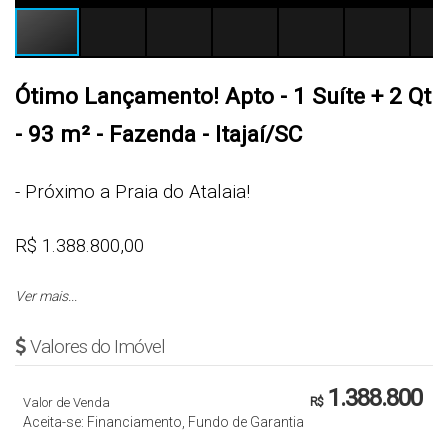
Ótimo Lançamento! Apto - 1 Suíte + 2 Qt
- 93 m² - Fazenda - Itajaí/SC
- Próximo a Praia do Atalaia!
R$ 1.388.800,00
Ver mais...
Cód.: 3139
Valores do Imóvel
APARTAMENTO
1.388.800
Valor de Venda
R$
- 1 Suíte + 2 Quarto
Aceita-se: Financiamento, Fundo de Garantia
- Sala de Estar e Jantar