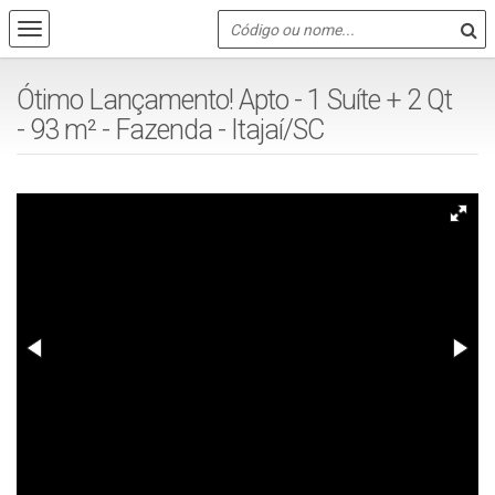
Ótimo Lançamento! Apto - 1 Suíte + 2 Qt
- 93 m² - Fazenda - Itajaí/SC