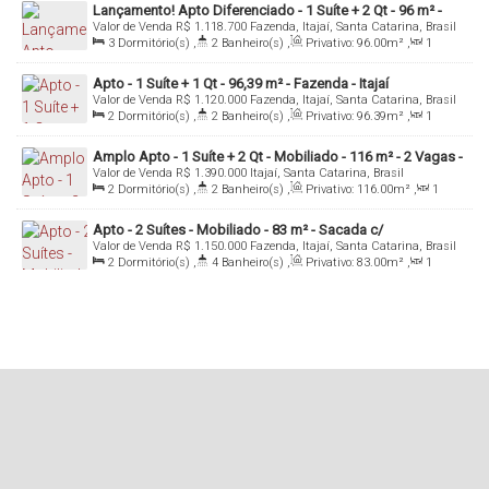
Lançamento! Apto Diferenciado - 1 Suíte + 2 Qt - 96 m² -
Valor de Venda
R$
1.118.700
Fazenda, Itajaí, Santa Catarina, Brasil
Fazenda - Itajaí/SC
3
Dormitório(s)
,
2
Banheiro(s)
,
Privativo:
96
.00
m²
,
1
Sala(s)
,
1
Suíte(s)
,
2
Vaga(s)
,
Útil:
96
.00
m²
Apto - 1 Suíte + 1 Qt - 96,39 m² - Fazenda - Itajaí
Valor de Venda
R$
1.120.000
Fazenda, Itajaí, Santa Catarina, Brasil
2
Dormitório(s)
,
2
Banheiro(s)
,
Privativo:
96
.39
m²
,
1
Sala(s)
,
1
Suíte(s)
,
2
Vaga(s)
,
Útil:
96
.39
m²
Amplo Apto - 1 Suíte + 2 Qt - Mobiliado - 116 m² - 2 Vagas -
Valor de Venda
R$
1.390.000
Itajaí, Santa Catarina, Brasil
Fazenda - Itajaí/SC
2
Dormitório(s)
,
2
Banheiro(s)
,
Privativo:
116
.00
m²
,
1
Sala(s)
,
1
Suíte(s)
,
2
Vaga(s)
,
Útil:
116
.00
m²
Apto - 2 Suítes - Mobiliado - 83 m² - Sacada c/
Valor de Venda
R$
1.150.000
Fazenda, Itajaí, Santa Catarina, Brasil
Churrasqueira - Itajai/SC
2
Dormitório(s)
,
4
Banheiro(s)
,
Privativo:
83
.00
m²
,
1
Sala(s)
,
2
Suíte(s)
,
Total:
83
.00
m²
,
1
Vaga(s)
,
Útil:
83
.00
m²