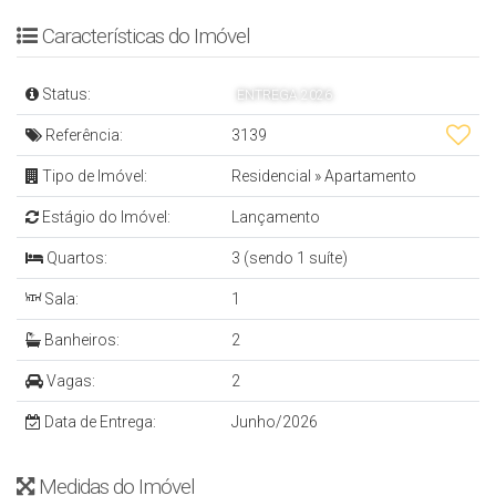
- Cozinha
Características do Imóvel
- Sacada com Churrasqueira
- Banheiro Social
Status:
ENTREGA 2026
- Área de Serviço
Referência:
3139
- Fechadura Biométrica
Tipo de Imóvel:
Residencial
»
Apartamento
- Infraestrutura para Ar-condicionado Split
Estágio do Imóvel:
Lançamento
- Entradas USB
Quartos:
3 (sendo 1 suíte)
- Água Quente nos Banheiros e Cozinha
- 2 Vagas de Garagem
Sala:
1
- 93 m² Privativos
Banheiros:
2
Vagas:
2
EMPREENDIMENTO
Data de Entrega:
Junho/2026
- Piscina Adulto e Infantil
Medidas do Imóvel
- Espelho D'Água