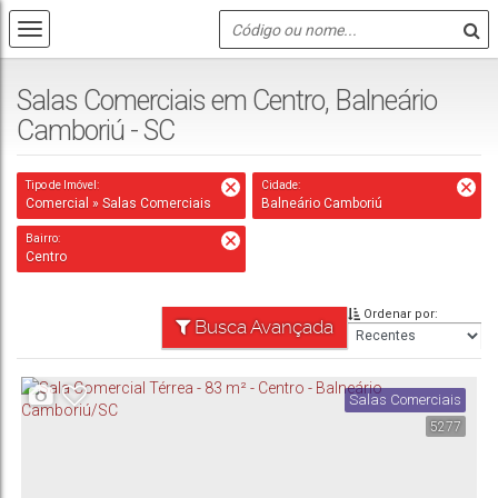
Salas Comerciais em Centro, Balneário
Camboriú - SC
Tipo de Imóvel:
Cidade:
Comercial » Salas Comerciais
Balneário Camboriú
Bairro:
Centro
Ordenar por:
Busca Avançada
Salas Comerciais
5277