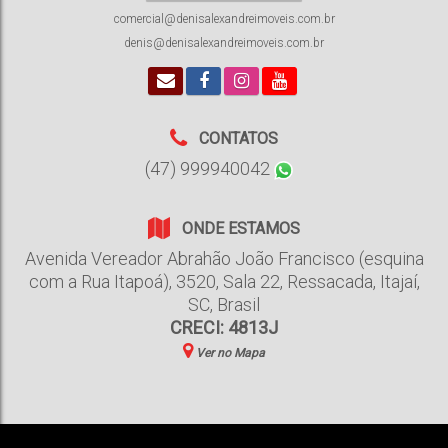
comercial@denisalexandreimoveis.com.br
denis@denisalexandreimoveis.com.br
CONTATOS
(47) 999940042
ONDE ESTAMOS
Avenida Vereador Abrahão João Francisco (esquina
com a Rua Itapoá)
,
3520
,
Sala 22
,
Ressacada
,
Itajaí
,
SC
,
Brasil
CRECI: 4813J
Ver no Mapa