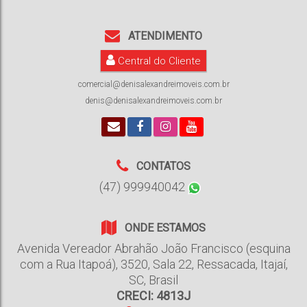
ATENDIMENTO
Central do Cliente
comercial@denisalexandreimoveis.com.br
denis@denisalexandreimoveis.com.br
CONTATOS
(47) 999940042
ONDE ESTAMOS
Avenida Vereador Abrahão João Francisco (esquina
com a Rua Itapoá)
,
3520
,
Sala 22
,
Ressacada
,
Itajaí
,
SC
,
Brasil
CRECI: 4813J