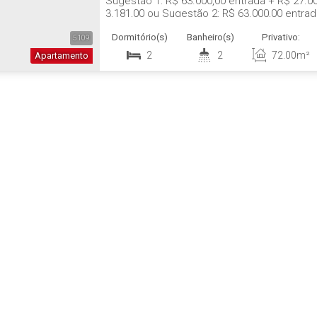
Sugestão 1: R$ 63.000,00 entrada + R$ 27.0
3.181,00 ou Sugestão 2: R$ 63.000,00 entra
iniciam em R$ 4.169,00 e terminam em R$ 8
Dormitório(s)
Banheiro(s)
Privativo:
+ 1 Quarto - Sala de Estar e Jantar - Sacada
5109
2
2
72
.00
m²
Apartamento