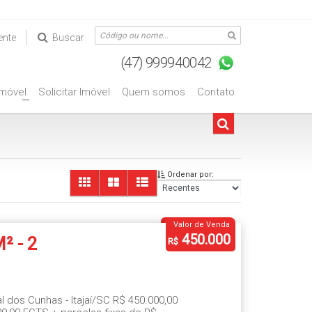
ente
Buscar
Imóvel
Solicitar Imóvel
Quem somos
Contato
+
Ordenar por:
Valor de Venda
450.000
M² - 2
R$
s -
ial dos Cunhas - Itajaí/SC R$ 450.000,00