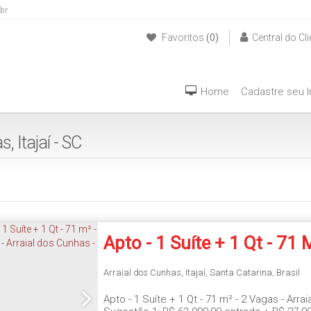
br
Favoritos
(0)
Central do Cli
(47) 999940042
Home
Cadastre seu 
 Itajaí - SC
Apto - 1 Suíte + 1 Qt - 71 
Vagas - Arraial Dos Cunha
Arraial dos Cunhas
,
Itajaí
,
Santa Catarina
,
Brasil
Apto - 1 Suíte + 1 Qt - 71 m² - 2 Vagas - Arra
Itajaí/SC