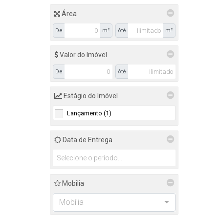
Camboriú (27)
Área
Areias (2)
De
m²
Até
m²
Cedro (3)
Cedros (1)
Centro (2)
Valor do Imóvel
Rio Pequeno (3)
De
Até
Santa Regina (2)
Santa Regina IV (2)
São Francisco de Assis (2)
Estágio do Imóvel
Tabuleiro (10)
Lançamento (1)
Balneário Camboriú (22)
Ariribá (1)
Data de Entrega
Barra (1)
Centro (14)
Nações (2)
Pioneiros (1)
Mobilia
Praia dos Amores (3)
Mobília
Penha (18)