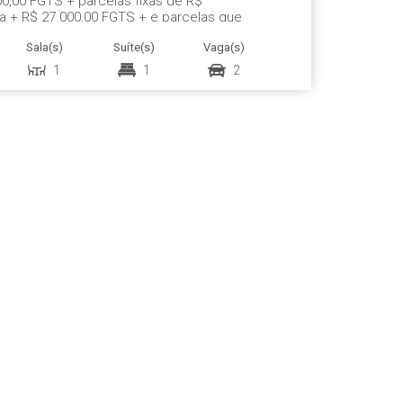
00,00 FGTS + parcelas fixas de R$
da + R$ 27.000,00 FGTS + e parcelas que
90,00 Cód.: 5109 APARTAMENTO - 1 Suíte
Sala(s)
Suíte(s)
Vaga(s)
 com...
1
1
2