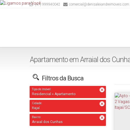
(47) 999940042
comercial@denisalexandreimoveis.com.
Apartamento em Arraial dos Cunhas,
Filtros da Busca
Tipo de Imóvel:
Residencial » Apartamento
Cidade:
Itajaí
Bairro:
Arraial dos Cunhas