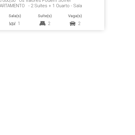
0.000,00 Os Valores Podem Sofrer
PARTAMENTO - 2 Suítes + 1 Quarto - Sala
al - Sacada com Churrasqueira e
Sala(s)
Suíte(s)
Vaga(s)
 de Garagem - 162...
1
2
2