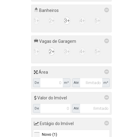
Banheiros
1+
2+
3+
4+
5+
Vagas de Garagem
1+
2+
3+
4+
5+
Área
De
m²
Até
m²
Valor do Imóvel
De
Até
Estágio do Imóvel
Novo (1)