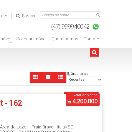
ente
Buscar
Imóvel
Solicitar Imóvel
Quem somos
Contato
+
Ordenar por:
Valor de Venda
4.200.000
t - 162
R$
- Praia
Área de Lazer - Praia Brava - Itajai/SC