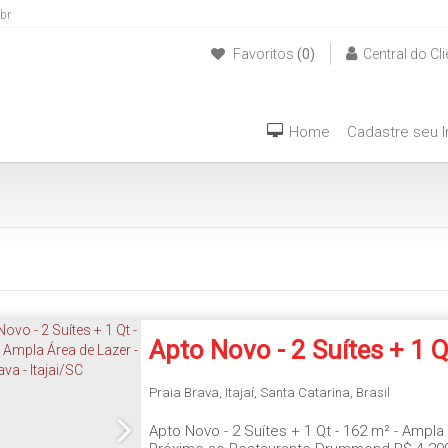
br
Favoritos
(0)
Central do Cli
(47) 999940042
Home
Cadastre seu 
Apto Novo - 2 Suítes + 1 Q
M² - Ampla Área De Lazer 
Praia Brava
,
Itajaí
,
Santa Catarina
,
Brasil
Apto Novo - 2 Suítes + 1 Qt - 162 m² - Ampla 
Brava - Itajai/SC