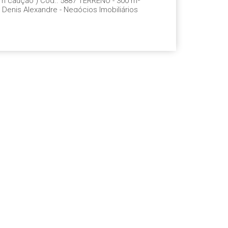
em caução ) Cód.: 5887 TERRENO - 300 m²
 Denis Alexandre - Negócios Imobiliários
enis@denisalexandreimoveis.com.br