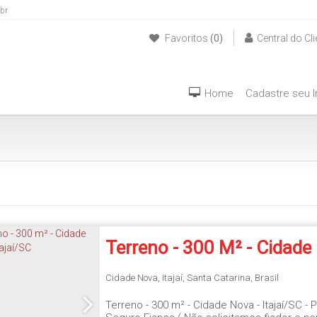
br
Favoritos
(0)
Central do Cli
(47) 999940042
Home
Cadastre seu 
Terreno - 300 M² - Cidade
Itajaí/SC
Cidade Nova
,
Itajaí
,
Santa Catarina
,
Brasil
Terreno - 300 m² - Cidade Nova - Itajaí/SC -