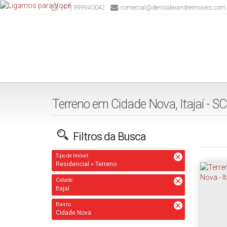
(47) 999940042
comercial@denisalexandreimoveis.com.
Terreno em Cidade Nova, Itajaí - SC
Filtros da Busca
Tipo de Imóvel:
Residencial » Terreno
Cidade:
Itajaí
Bairro:
Cidade Nova