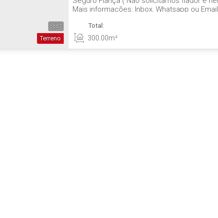
Seguro Fiança ( Não solicitamos fiador e n
Mais informações: Inbox, Whatsapp ou Email
CRECI 4813 J WhatsApp: (47) 99994-0042 d
Total:
5887
300
.00
m²
Terreno