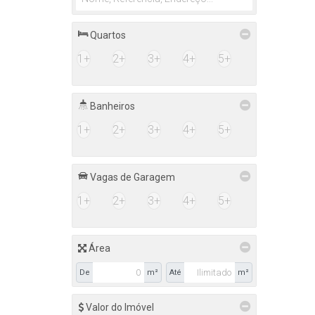
Quartos
1+
2+
3+
4+
5+
Banheiros
1+
2+
3+
4+
5+
Vagas de Garagem
1+
2+
3+
4+
5+
Área
De
m²
Até
m²
Valor do Imóvel