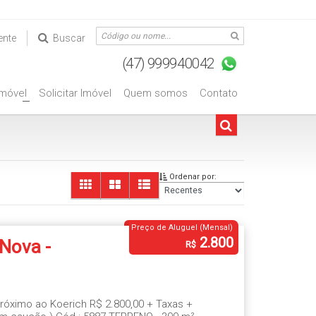
ente
Buscar
Imóvel
Solicitar Imóvel
Quem somos
Contato
+
Ordenar por:
Preço de Aluguel (Mensal)
2.800
 Nova -
R$
 Próximo ao Koerich R$ 2.800,00 + Taxas +